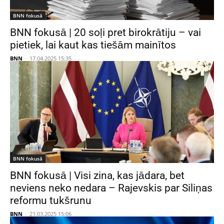
BNN fokusā
BNN fokusā | 20 soļi pret birokrātiju – vai
pietiek, lai kaut kas tiešām mainītos
BNN
-
17.04.2025 15:35
BNN fokusā
BNN fokusā | Visi zina, kas jādara, bet
neviens neko nedara – Rajevskis par Siliņas
reformu tukšrunu
BNN
-
21.03.2025 15:06