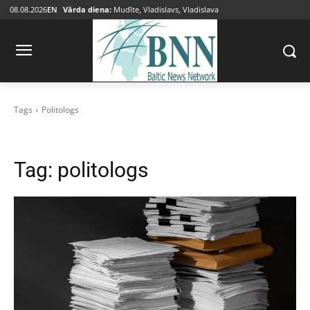
08.08.2026
EN
Vārda diena:
Mudīte, Vladislavs, Vladislava
Tags
Politologs
Tag:
politologs