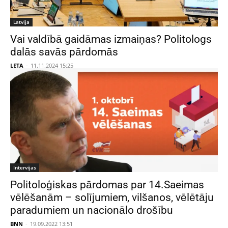
Latvija
Vai valdībā gaidāmas izmaiņas? Politologs
dalās savās pārdomās
LETA
-
11.11.2024 15:25
Intervijas
Politoloģiskas pārdomas par 14.Saeimas
vēlēšanām – solījumiem, vilšanos, vēlētāju
paradumiem un nacionālo drošību
BNN
-
19.09.2022 13:51