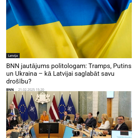
Latvija
BNN jautājums politologam: Tramps, Putins
un Ukraina – kā Latvijai saglabāt savu
drošību?
BNN
-
21.02.2025 15:20