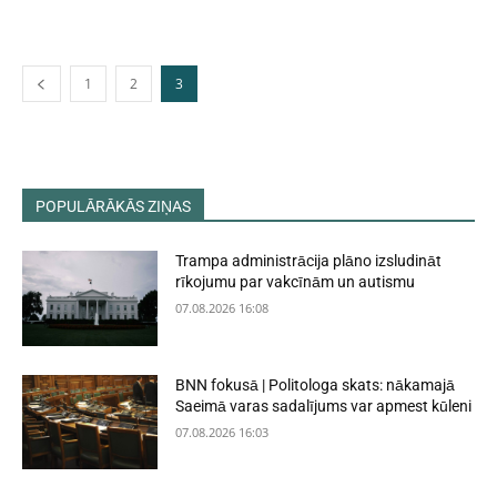
1
2
3
POPULĀRĀKĀS ZIŅAS
Trampa administrācija plāno izsludināt
rīkojumu par vakcīnām un autismu
07.08.2026 16:08
BNN fokusā | Politologa skats: nākamajā
Saeimā varas sadalījums var apmest kūleni
07.08.2026 16:03