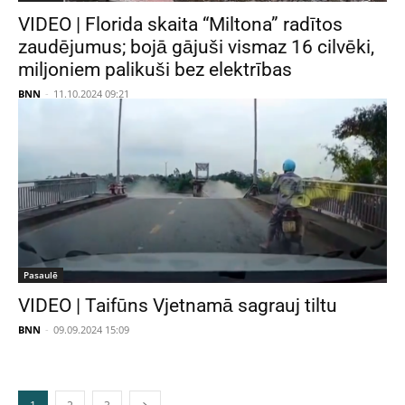
VIDEO | Florida skaita “Miltona” radītos
zaudējumus; bojā gājuši vismaz 16 cilvēki,
miljoniem palikuši bez elektrības
BNN
-
11.10.2024 09:21
Pasaulē
VIDEO | Taifūns Vjetnamā sagrauj tiltu
BNN
-
09.09.2024 15:09