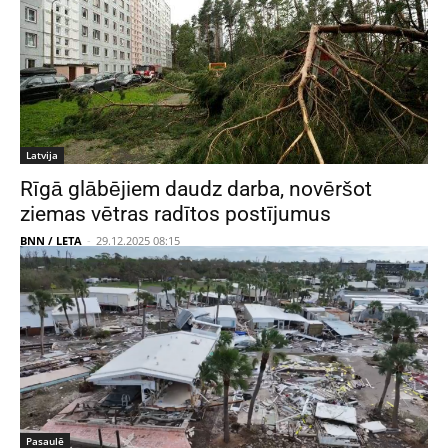
Latvija
Rīgā glābējiem daudz darba, novēršot
ziemas vētras radītos postījumus
BNN / LETA
-
29.12.2025 08:15
Pasaulē