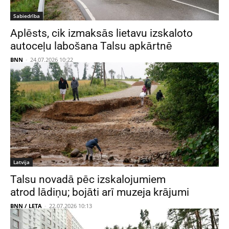
Sabiedrība
Aplēsts, cik izmaksās lietavu izskaloto
autoceļu labošana Talsu apkārtnē
BNN
-
24.07.2026 10:22
Latvija
Talsu novadā pēc izskalojumiem
atrod lādiņu; bojāti arī muzeja krājumi
BNN / LETA
-
22.07.2026 10:13