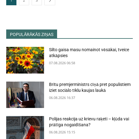
1
2
3
POPULĀRĀKĀS ZIŅAS
Silto gaisa masu nomainot vēsākai, tveice
atkāpsies
07.08.2026 06:58
Britu premjerministrs cīņā pret populistiem
iziet sociālo tīklu kaujas laukā
06.08.2026 16:37
Polijas reakcija uz krievu raķeti – kļūda vai
prātīga nogaidīšana?
06.08.2026 15:15