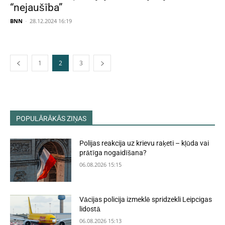
“nejaušība”
BNN
-
28.12.2024 16:19
1
2
3
POPULĀRĀKĀS ZIŅAS
Polijas reakcija uz krievu raķeti – kļūda vai
prātīga nogaidīšana?
06.08.2026 15:15
Vācijas policija izmeklē spridzekli Leipcigas
lidostā
06.08.2026 15:13