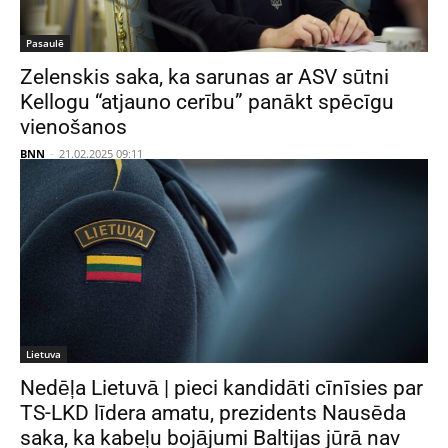
Pasaulē
Zelenskis saka, ka sarunas ar ASV sūtni
Kellogu “atjauno cerību” panākt spēcīgu
vienošanos
BNN
-
21.02.2025 09:11
Lietuva
Nedēļa Lietuvā | pieci kandidāti cīnīsies par
TS-LKD līdera amatu, prezidents Nausēda
saka, ka kabeļu bojājumi Baltijas jūrā nav