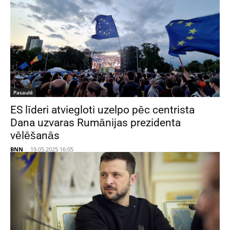
Pasaulē
ES līderi atviegloti uzelpo pēc centrista
Dana uzvaras Rumānijas prezidenta
vēlēšanās
BNN
-
19.05.2025 16:05