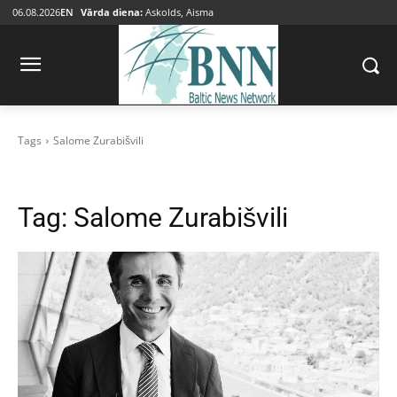
06.08.2026
EN
Vārda diena:
Askolds, Aisma
Tags
Salome Zurabišvili
Tag:
Salome Zurabišvili