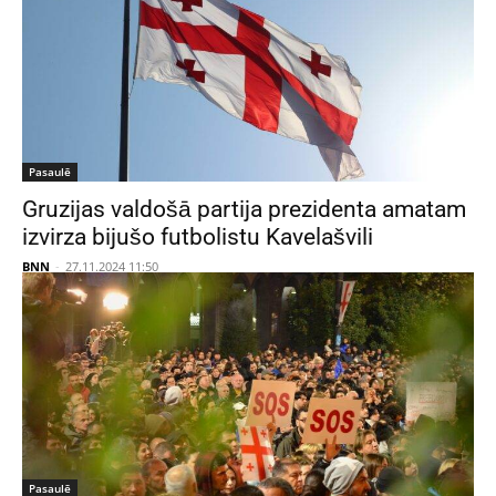
Pasaulē
Gruzijas valdošā partija prezidenta amatam
izvirza bijušo futbolistu Kavelašvili
BNN
-
27.11.2024 11:50
Pasaulē