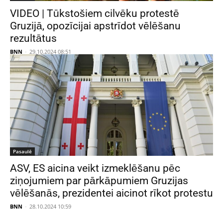
VIDEO | Tūkstošiem cilvēku protestē
Gruzijā, opozīcijai apstrīdot vēlēšanu
rezultātus
BNN
-
29.10.2024 08:51
Pasaulē
ASV, ES aicina veikt izmeklēšanu pēc
ziņojumiem par pārkāpumiem Gruzijas
vēlēšanās, prezidentei aicinot rīkot protestu
BNN
-
28.10.2024 10:59