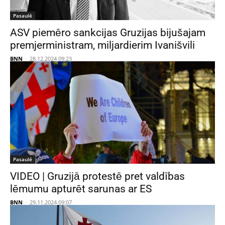
Pasaulē
ASV piemēro sankcijas Gruzijas bijušajam
premjerministram, miljardierim Ivanišvili
BNN
-
28.12.2024 09:23
Pasaulē
VIDEO | Gruzijā protestē pret valdības
lēmumu apturēt sarunas ar ES
BNN
-
29.11.2024 09:07