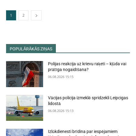
1
2
POPULĀRĀKĀS ZIŅAS
Polijas reakcija uz krievu raķeti – kļūda vai
prātīga nogaidīšana?
06.08.2026 15:15
Vācijas policija izmeklē spridzekli Leipcigas
lidostā
06.08.2026 15:13
Izlūkdienesti brīdina par iespējamiem