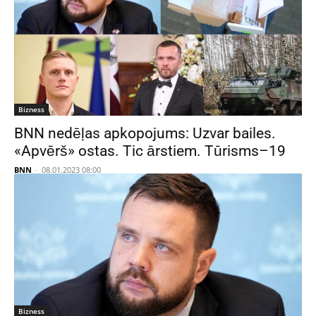
Bizness
BNN nedēļas apkopojums: Uzvar bailes.
«Apvērš» ostas. Tic ārstiem. Tūrisms–19
BNN
-
08.01.2023 08:00
Bizness