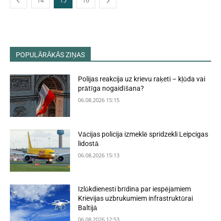
14
15
16
POPULĀRĀKĀS ZIŅAS
Polijas reakcija uz krievu raķeti – kļūda vai
prātīga nogaidīšana?
06.08.2026 15:15
Vācijas policija izmeklē spridzekli Leipcigas
lidostā
06.08.2026 15:13
Izlūkdienesti brīdina par iespējamiem
Krievijas uzbrukumiem infrastruktūrai
Baltijā
06.08.2026 12:53