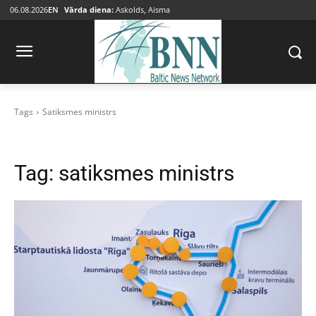
06.08.2026
EN
Vārda diena:
Askolds, Aisma
Tags
Satiksmes ministrs
Tag:
satiksmes ministrs