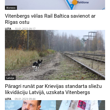
Bizness
Vitenbergs vēlas Rail Baltica savienot ar
Rīgas ostu
LETA
-
10.01.2023 09:17
Latvija
Pāragri runāt par Krievijas standarta sliežu
likvidāciju Latvijā, uzskata Vitenbergs
LETA
-
09.01.2023 09:44