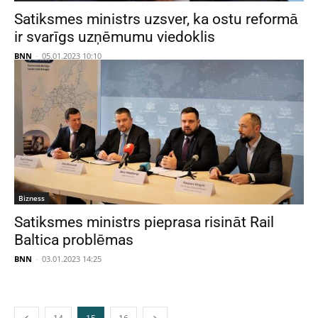
Satiksmes ministrs uzsver, ka ostu reformā
ir svarīgs uzņēmumu viedoklis
BNN
-
05.01.2023 10:10
Bizness
Satiksmes ministrs pieprasa risināt Rail
Baltica problēmas
BNN
-
03.01.2023 14:25