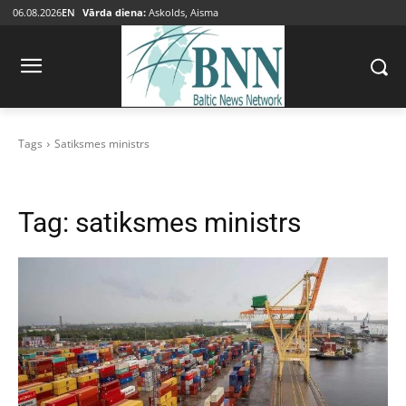
06.08.2026
EN
Vārda diena:
Askolds, Aisma
Tags
Satiksmes ministrs
Tag:
satiksmes ministrs