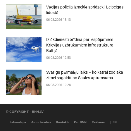
Vācijas policija izmeklē spridzekli Leipcigas
lidostā
06.08.2026 15:13
Izlūkdienesti brīdina par iespējamiem
Krievijas uzbrukumiem infrastruktūrai
Baltijā
06.08.2026 12:53
Svarīgu pārmaiņu laiks – ko katrai zodiaka
zīmei sagaidīt no Saules aptumsuma
06.08.2026 12:28
© COPYRIGHT - BNN.LV
Sākumlapa
Autortiesības
Kontakti
Par BNN
Reklāma
| EN