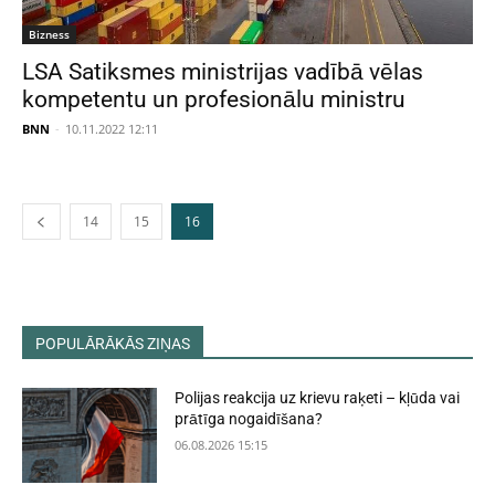
Bizness
LSA Satiksmes ministrijas vadībā vēlas
kompetentu un profesionālu ministru
BNN
-
10.11.2022 12:11
14
15
16
POPULĀRĀKĀS ZIŅAS
Polijas reakcija uz krievu raķeti – kļūda vai
prātīga nogaidīšana?
06.08.2026 15:15