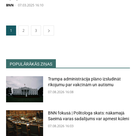
BNN
-
07.03.2025 16:10
1
2
3
POPULĀRĀKĀS ZIŅAS
Trampa administrācija plāno izsludināt
rīkojumu par vakcīnām un autismu
07.08.2026 16:08
BNN fokusā | Politologa skats: nākamajā
Saeimā varas sadalījums var apmest kūleni
07.08.2026 16:03