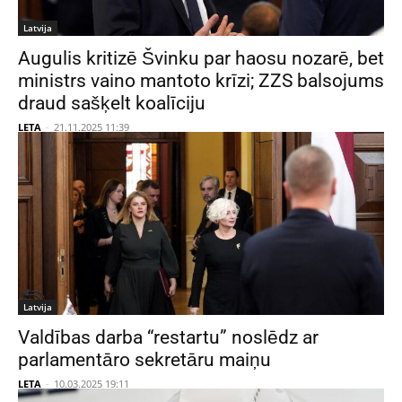
Latvija
Augulis kritizē Švinku par haosu nozarē, bet
ministrs vaino mantoto krīzi; ZZS balsojums
draud sašķelt koalīciju
LETA
-
21.11.2025 11:39
Latvija
Valdības darba “restartu” noslēdz ar
parlamentāro sekretāru maiņu
LETA
-
10.03.2025 19:11