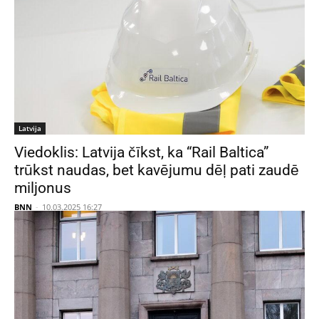
Latvija
Viedoklis: Latvija čīkst, ka “Rail Baltica”
trūkst naudas, bet kavējumu dēļ pati zaudē
miljonus
BNN
-
10.03.2025 16:27