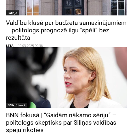
Latvija
Valdība klusē par budžeta samazinājumiem
– politologs prognozē ilgu “spēli” bez
rezultāta
LETA
-
10.03.2025 09:38
BNN fokusā
BNN fokusā | “Gaidām nākamo sēriju” –
politologs skeptisks par Siliņas valdības
spēju rīkoties