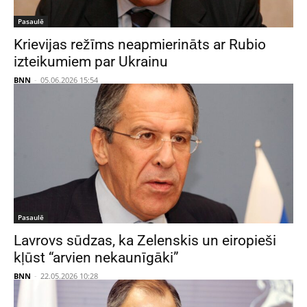
Pasaulē
Krievijas režīms neapmierināts ar Rubio
izteikumiem par Ukrainu
BNN
-
05.06.2026 15:54
Pasaulē
Lavrovs sūdzas, ka Zelenskis un eiropieši
kļūst “arvien nekaunīgāki”
BNN
-
22.05.2026 10:28