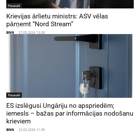
Pasaulē
Krievijas ārlietu ministrs: ASV vēlas
pārņemt “Nord Stream”
BNN
-
27.03.2026 13:28
Pasaulē
ES izslēgusi Ungāriju no apspriedēm;
iemesls – bažas par informācijas nodošanu
krieviem
BNN
-
23.03.2026 11:39