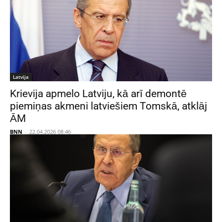
Latvija
Krievija apmelo Latviju, kā arī demontē
piemiņas akmeni latviešiem Tomskā, atklāj
ĀM
BNN
-
22.04.2026 08:46