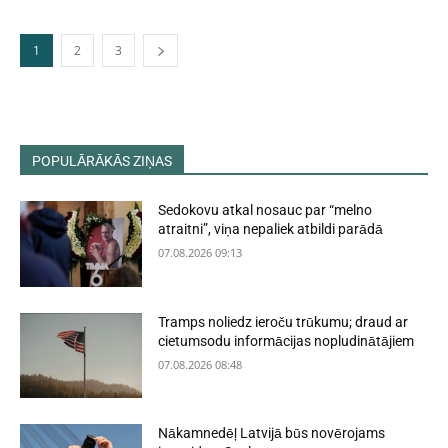
1
2
3
POPULĀRĀKĀS ZIŅAS
Sedokovu atkal nosauc par “melno
atraitni”, viņa nepaliek atbildi parādā
07.08.2026 09:13
Tramps noliedz ieroču trūkumu; draud ar
cietumsodu informācijas nopludinātājiem
07.08.2026 08:48
Nākamnedēļ Latvijā būs novērojams