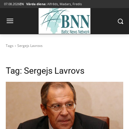
07.08.2026
EN
Vārda diena:
Alfrēds, Madars, Fredis
Tags
Sergejs Lavrovs
Tag:
Sergejs Lavrovs