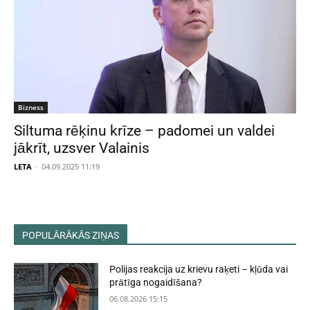
Bizness
Siltuma rēķinu krīze – padomei un valdei
jākrīt, uzsver Valainis
LETA
-
04.09.2025 11:19
POPULĀRĀKĀS ZIŅAS
Polijas reakcija uz krievu raķeti – kļūda vai
prātīga nogaidīšana?
06.08.2026 15:15