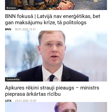
Bizness
BNN fokusā | Latvijā nav enerģētikas, bet
gan maksājumu krīze, tā politologs
BNN
-
30.01.2026 15:31
Sabiedrība
Apkures rēķini strauji pieaugs – ministrs
pieprasa ārkārtas rīcību
LETA
-
23.01.2026 15:39