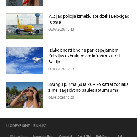
Vācijas policija izmeklē spridzekli Leipcigas
lidostā
06.08.2026 15:13
Izlūkdienesti brīdina par iespējamiem
Krievijas uzbrukumiem infrastruktūrai
Baltijā
06.08.2026 12:53
Svarīgu pārmaiņu laiks – ko katrai zodiaka
zīmei sagaidīt no Saules aptumsuma
06.08.2026 12:28
© COPYRIGHT - BNN.LV
Sākumlapa
Autortiesības
Kontakti
Par BNN
Reklāma
| EN