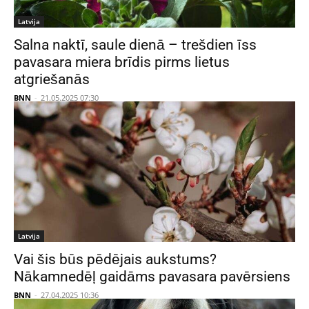
Latvija
Salna naktī, saule dienā – trešdien īss
pavasara miera brīdis pirms lietus
atgriešanās
BNN
-
21.05.2025 07:30
Latvija
Vai šis būs pēdējais aukstums?
Nākamnedēļ gaidāms pavasara pavērsiens
BNN
-
27.04.2025 10:36