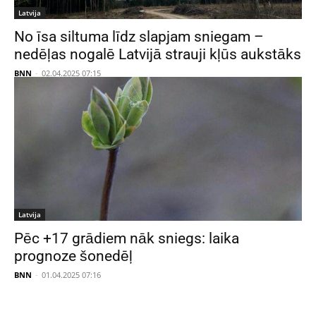
Latvija
No īsa siltuma līdz slapjam sniegam –
nedēļas nogalē Latvijā strauji kļūs aukstāks
BNN
-
02.04.2025 07:15
Latvija
Pēc +17 grādiem nāk sniegs: laika
prognoze šonedēļ
BNN
-
01.04.2025 07:16