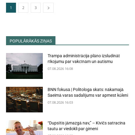
1
2
3
POPULĀRĀKĀS ZIŅAS
Trampa administrācija plāno izsludināt
rīkojumu par vakcīnām un autismu
07.08.2026 16:08
BNN fokusā | Politologa skats: nākamajā
Saeimā varas sadalījums var apmest kūleni
07.08.2026 16:03
“Dupsītis jāmazgā nav,” – Kivičs satracina
tautu ar viedokli par ģimeni