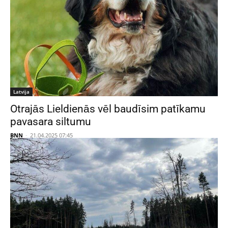
Latvija
Otrajās Lieldienās vēl baudīsim patīkamu
pavasara siltumu
BNN
-
21.04.2025 07:45