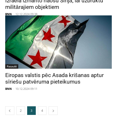
Izraēla izmanto haosu Sīrijā, lai uzbruktu
militārajiem objektiem
BNN
-
12.12.2024 09:38
Pasaulē
Eiropas valstis pēc Asada krišanas aptur
sīriešu patvēruma pieteikumus
BNN
-
10.12.2024 09:11
2
3
4