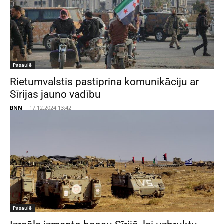
Pasaulē
Rietumvalstis pastiprina komunikāciju ar
Sīrijas jauno vadību
BNN
-
17.12.2024 13:42
Pasaulē