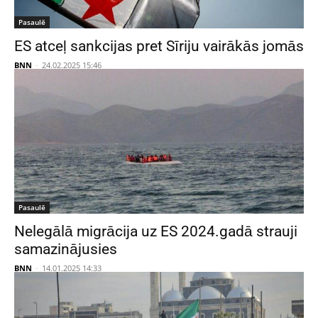
Pasaulē
ES atceļ sankcijas pret Sīriju vairākās jomās
BNN
-
24.02.2025 15:46
Pasaulē
Nelegālā migrācija uz ES 2024.gadā strauji
samazinājusies
BNN
-
14.01.2025 14:33