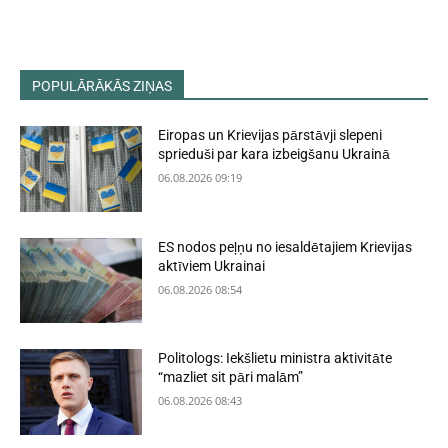
POPULĀRĀKĀS ZIŅAS
Eiropas un Krievijas pārstāvji slepeni
sprieduši par kara izbeigšanu Ukrainā
06.08.2026 09:19
ES nodos peļņu no iesaldētajiem Krievijas
aktīviem Ukrainai
06.08.2026 08:54
Politologs: Iekšlietu ministra aktivitāte
“mazliet sit pāri malām”
06.08.2026 08:43