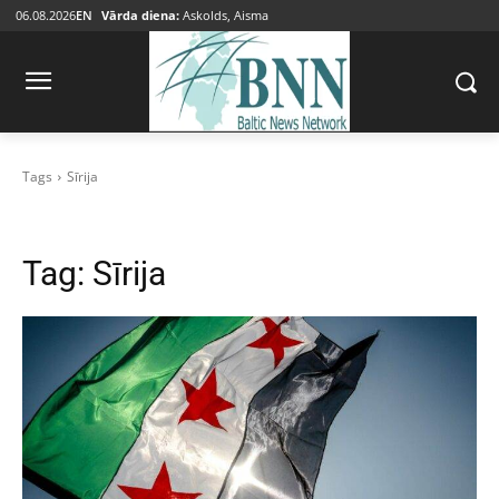
06.08.2026
EN
Vārda diena:
Askolds, Aisma
Tags
Sīrija
Tag:
Sīrija