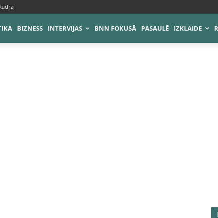
 Audra
TIKA
BIZNESS
INTERVIJAS
BNN FOKUSĀ
PASAULĒ
IZKLAIDE