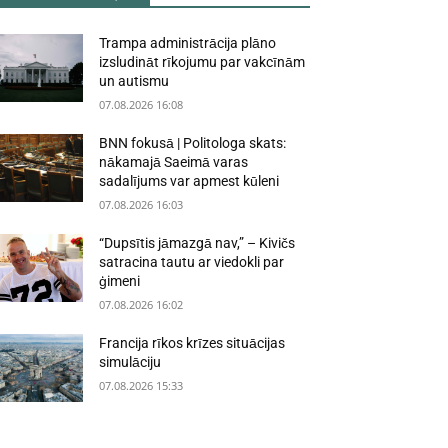
Trampa administrācija plāno
izsludināt rīkojumu par vakcīnām
un autismu
07.08.2026 16:08
BNN fokusā | Politologa skats:
nākamajā Saeimā varas
sadalījums var apmest kūleni
07.08.2026 16:03
“Dupsītis jāmazgā nav,” – Kivičs
satracina tautu ar viedokli par
ģimeni
07.08.2026 16:02
Francija rīkos krīzes situācijas
simulāciju
07.08.2026 15:33