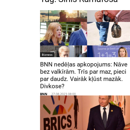
Bizness
BNN nedēļas apkopojums: Nāve
bez valkīrām. Trīs par maz, pieci
par daudz. Vairāk kļūst mazāk.
Divkose?
BNN
-
27.08.2023 08:00