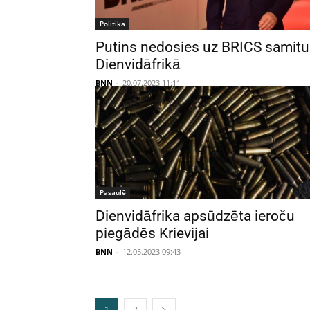
Politika
Putins nedosies uz BRICS samitu
Dienvidāfrikā
BNN
-
20.07.2023 11:11
Pasaulē
Dienvidāfrika apsūdzēta ieroču
piegādēs Krievijai
BNN
-
12.05.2023 09:43
1
2