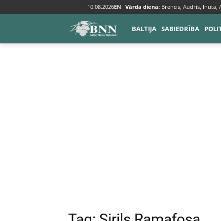
10.08.2026
EN
Vārda diena:
Brencis, Audris, Inuta,
Tags
Sirils Ramafosa
BALTIJA
SABIEDRĪBA
POLI
Tag:
Sirils Ramafosa