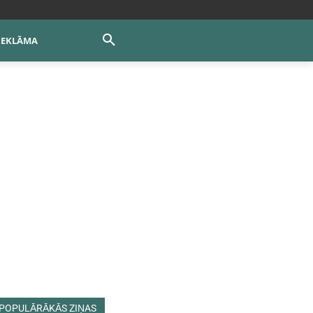
REKLĀMA
POPULĀRĀKĀS ZIŅAS