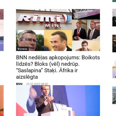
Bizness
BNN nedēļas apkopojums: Boikots
līdzēs? Bloks (vēl) nedrūp.
“Saslapina” Staķi. Āfrika ir
aizslēgta
BNN
-
23.07.2023 08:00