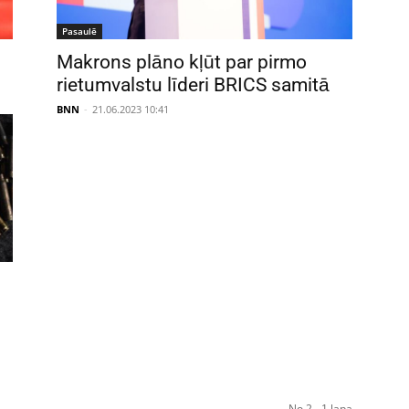
Pasaulē
Makrons plāno kļūt par pirmo
rietumvalstu līderi BRICS samitā
BNN
-
21.06.2023 10:41
No 2 - 1 lapa