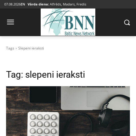
07.08.2026
EN
Vārda diena:
Alfrēds, Madars, Fredis
Tags
Slepeni ieraksti
Tag:
slepeni ieraksti