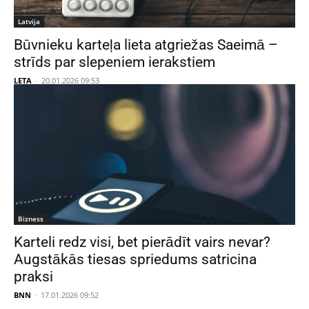
Latvija
Būvnieku karteļa lieta atgriežas Saeimā –
strīds par slepeniem ierakstiem
LETA
-
20.01.2026 09:53
Bizness
Karteli redz visi, bet pierādīt vairs nevar?
Augstākās tiesas spriedums satricina
praksi
BNN
-
17.01.2026 09:52