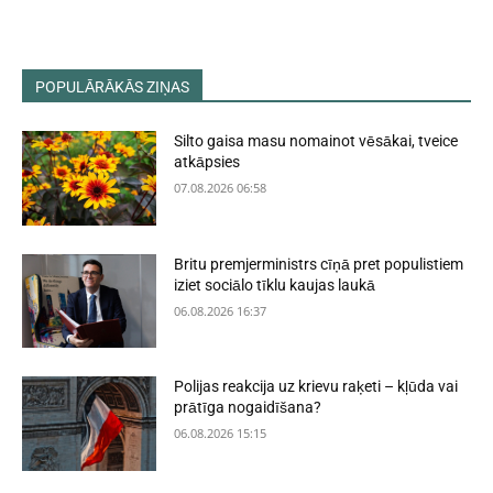
POPULĀRĀKĀS ZIŅAS
Silto gaisa masu nomainot vēsākai, tveice
atkāpsies
07.08.2026 06:58
Britu premjerministrs cīņā pret populistiem
iziet sociālo tīklu kaujas laukā
06.08.2026 16:37
Polijas reakcija uz krievu raķeti – kļūda vai
prātīga nogaidīšana?
06.08.2026 15:15