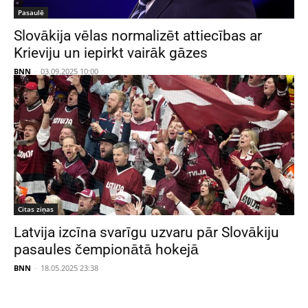
Pasaulē
Slovākija vēlas normalizēt attiecības ar
Krieviju un iepirkt vairāk gāzes
BNN
-
03.09.2025 10:00
Citas ziņas
Latvija izcīna svarīgu uzvaru pār Slovākiju
pasaules čempionātā hokejā
BNN
-
18.05.2025 23:38