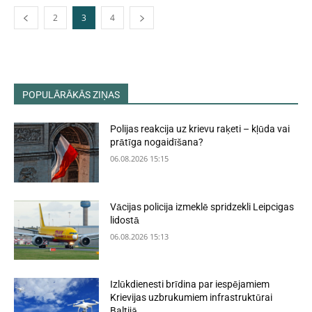
2
3
4
POPULĀRĀKĀS ZIŅAS
Polijas reakcija uz krievu raķeti – kļūda vai
prātīga nogaidīšana?
06.08.2026 15:15
Vācijas policija izmeklē spridzekli Leipcigas
lidostā
06.08.2026 15:13
Izlūkdienesti brīdina par iespējamiem
Krievijas uzbrukumiem infrastruktūrai
Baltijā