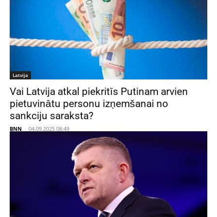
Latvija
Vai Latvija atkal piekritīs Putinam arvien
pietuvinātu personu izņemšanai no
sankciju saraksta?
BNN
-
04.09.2025 08:49