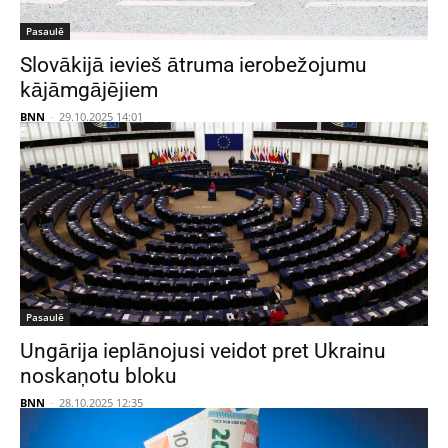
Pasaulē
Slovākijā ievieš ātruma ierobežojumu
kājāmgājējiem
BNN
-
29.10.2025 14:01
Pasaulē
Ungārija ieplānojusi veidot pret Ukrainu
noskaņotu bloku
BNN
-
28.10.2025 12:35