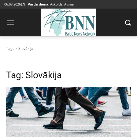
06.08.2026
EN
Vārda diena:
Askolds, Aisma
Tags
Slovākija
Tag:
Slovākija