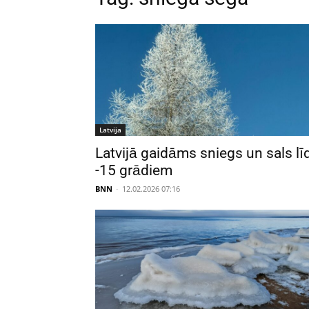
Latvija
Latvijā gaidāms sniegs un sals lī
-15 grādiem
BNN
-
12.02.2026 07:16