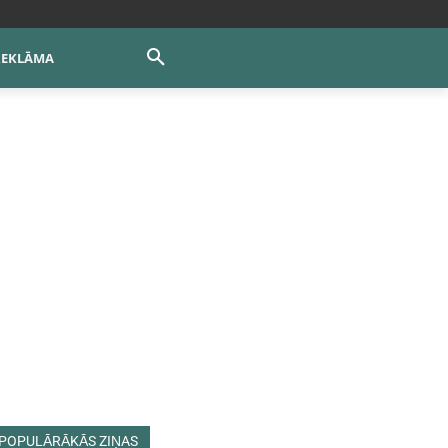
REKLĀMA
POPULĀRĀKĀS ZIŅAS