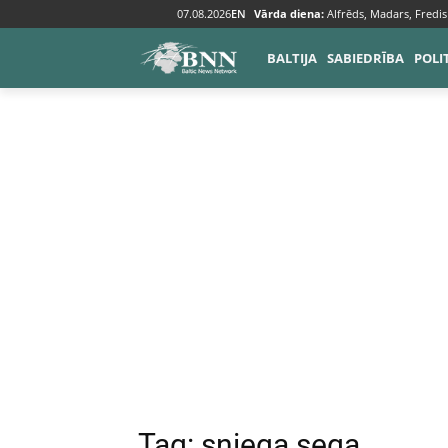
07.08.2026
EN
Vārda diena:
Alfrēds, Madars, Fredis
Tags
Sniega sega
BALTIJA
SABIEDRĪBA
POLI
Tag:
sniega sega