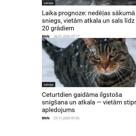
Latvija
Laika prognoze: nedēļas sākumā
sniegs, vietām atkala un sals līdz
20 grādiem
BNN
-
26.01.2026 07:17
Latvija
Ceturtdien gaidāma ilgstoša
snigšana un atkala — vietām stip
apledojums
BNN
-
27.11.2025 07:35