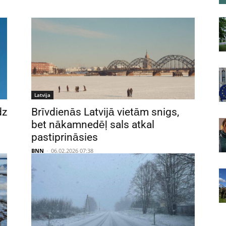
Latvija
dz
Brīvdienās Latvijā vietām snigs,
bet nākamnedēļ sals atkal
pastiprināsies
BNN
-
06.02.2026 07:38