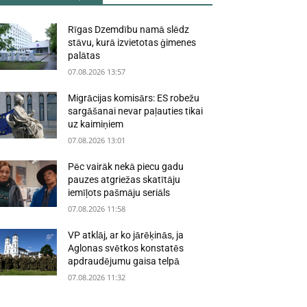
Rīgas Dzemdību namā slēdz
stāvu, kurā izvietotas ģimenes
palātas
07.08.2026 13:57
Migrācijas komisārs: ES robežu
sargāšanai nevar paļauties tikai
uz kaimiņiem
07.08.2026 13:01
Pēc vairāk nekā piecu gadu
pauzes atgriežas skatītāju
iemīļots pašmāju seriāls
07.08.2026 11:58
VP atklāj, ar ko jārēķinās, ja
Aglonas svētkos konstatēs
apdraudējumu gaisa telpā
07.08.2026 11:32