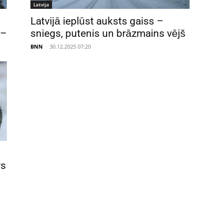
Latvija
Latvijā ieplūst auksts gaiss –
 –
sniegs, putenis un brāzmains vējš
BNN
-
30.12.2025 07:20
rs