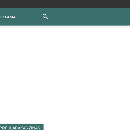
REKLĀMA
POPULĀRĀKĀS ZIŅAS