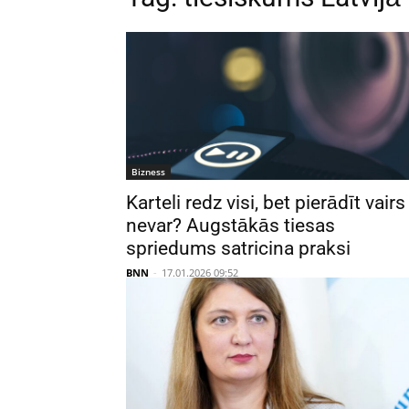
Bizness
Karteli redz visi, bet pierādīt vairs
nevar? Augstākās tiesas
spriedums satricina praksi
BNN
-
17.01.2026 09:52