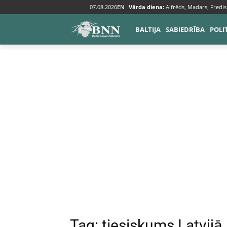
07.08.2026
EN
Vārda diena:
Alfrēds, Madars, Fredis
Tags
Tiesiskums Latvijā
BALTIJA
SABIEDRĪBA
POLI
Tag:
tiesiskums Latvijā