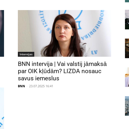
Intervijas
BNN intervija | Vai valstij jāmaksā
par OIK kļūdām? LIZDA nosauc
savus iemeslus
BNN
-
23.07.2025 16:41