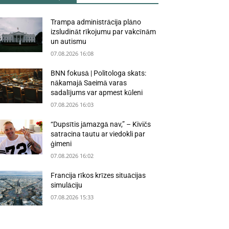
Trampa administrācija plāno
izsludināt rīkojumu par vakcīnām
un autismu
07.08.2026 16:08
BNN fokusā | Politologa skats:
nākamajā Saeimā varas
sadalījums var apmest kūleni
07.08.2026 16:03
“Dupsītis jāmazgā nav,” – Kivičs
satracina tautu ar viedokli par
ģimeni
07.08.2026 16:02
Francija rīkos krīzes situācijas
simulāciju
07.08.2026 15:33