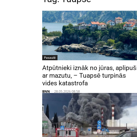
Pasaulē
Atpūtnieki iznāk no jūras, aplipuš
ar mazutu, – Tuapsē turpinās
vides katastrofa
BNN
-
28.05.2026 08:58