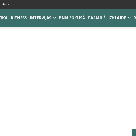
islava
TIKA
BIZNESS
INTERVIJAS
BNN FOKUSĀ
PASAULĒ
IZKLAIDE