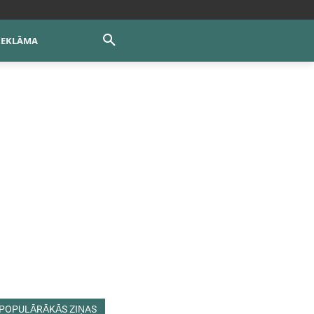
REKLĀMA
POPULĀRĀKĀS ZIŅAS