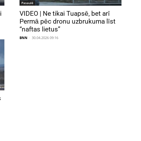
Pasaulē
i
VIDEO | Ne tikai Tuapsē, bet arī
Permā pēc dronu uzbrukuma līst
“naftas lietus”
BNN
-
30.04.2026 09:16
s