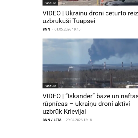
Pasaulē
VIDEO | Ukraiņu droni ceturto reiz
uzbrukuši Tuapsei
BNN
-
01.05.2026 19:15
Pasaulē
VIDEO | “Iskander” bāze un nafta
rūpnīcas – ukraiņu droni aktīvi
uzbrūk Krievijai
BNN / LETA
-
29.04.2026 12:18