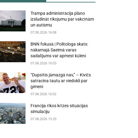
Trampa administrācija plāno
izsludināt rīkojumu par vakcīnām
un autismu
07.08.2026 16:08
BNN fokusā | Politologa skats:
nākamajā Saeimā varas
sadalījums var apmest kūleni
07.08.2026 16:03
“Dupsītis jāmazgā nav,” – Kivičs
satracina tautu ar viedokli par
ģimeni
07.08.2026 16:02
Francija rīkos krīzes situācijas
simulāciju
07.08.2026 15:33