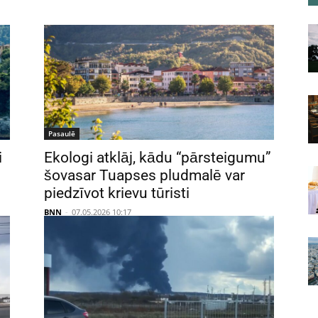
Pasaulē
i
Ekologi atklāj, kādu “pārsteigumu”
šovasar Tuapses pludmalē var
piedzīvot krievu tūristi
BNN
-
07.05.2026 10:17