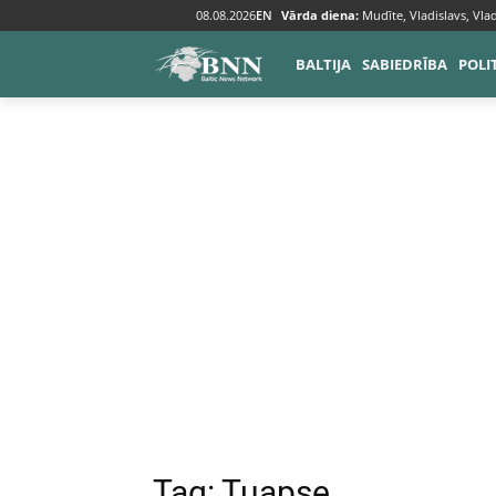
08.08.2026
EN
Vārda diena:
Mudīte, Vladislavs, Vlad
Tags
Tuapse
BALTIJA
SABIEDRĪBA
POLI
Tag:
Tuapse