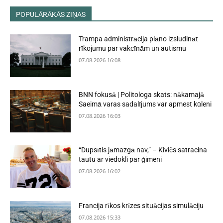
POPULĀRĀKĀS ZIŅAS
Trampa administrācija plāno izsludināt
rīkojumu par vakcīnām un autismu
07.08.2026 16:08
BNN fokusā | Politologa skats: nākamajā
Saeimā varas sadalījums var apmest kūleni
07.08.2026 16:03
“Dupsītis jāmazgā nav,” – Kivičs satracina
tautu ar viedokli par ģimeni
07.08.2026 16:02
Francija rīkos krīzes situācijas simulāciju
07.08.2026 15:33