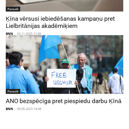
Pasaulē
Ķīna vērsusi iebiedēšanas kampaņu pret
Lielbritānijas akadēmiķiem
BNN
-
03.11.2025 11:06
Pasaulē
ANO bezspēcīga pret piespiedu darbu Ķīnā
BNN
-
09.05.2023 14:58