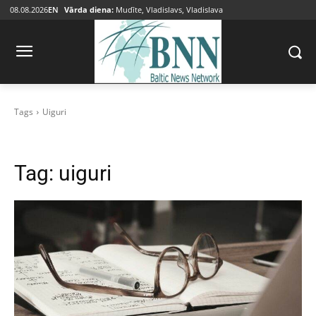
08.08.2026
EN
Vārda diena:
Mudīte, Vladislavs, Vladislava
Tags
Uiguri
Tag:
uiguri