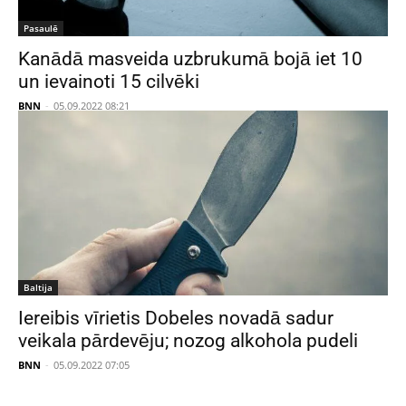
Pasaulē
Kanādā masveida uzbrukumā bojā iet 10
un ievainoti 15 cilvēki
BNN
-
05.09.2022 08:21
Baltija
Iereibis vīrietis Dobeles novadā sadur
veikala pārdevēju; nozog alkohola pudeli
BNN
-
05.09.2022 07:05