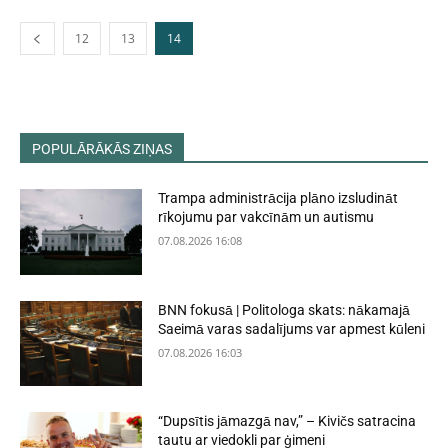
12
13
14
POPULĀRĀKĀS ZIŅAS
Trampa administrācija plāno izsludināt
rīkojumu par vakcīnām un autismu
07.08.2026 16:08
BNN fokusā | Politologa skats: nākamajā
Saeimā varas sadalījums var apmest kūleni
07.08.2026 16:03
“Dupsītis jāmazgā nav,” – Kivičs satracina
tautu ar viedokli par ģimeni