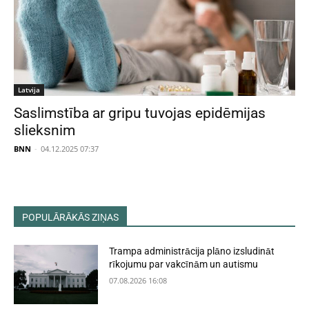
Latvija
Saslimstība ar gripu tuvojas epidēmijas
slieksnim
BNN
-
04.12.2025 07:37
POPULĀRĀKĀS ZIŅAS
Trampa administrācija plāno izsludināt
rīkojumu par vakcīnām un autismu
07.08.2026 16:08