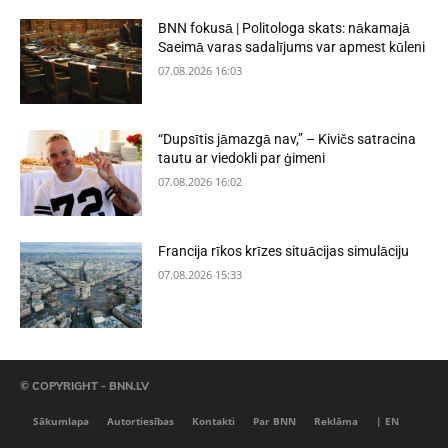
BNN fokusā | Politologa skats: nākamajā
Saeimā varas sadalījums var apmest kūleni
07.08.2026 16:03
“Dupsītis jāmazgā nav,” – Kivičs satracina
tautu ar viedokli par ģimeni
07.08.2026 16:02
Francija rīkos krīzes situācijas simulāciju
07.08.2026 15:33
© COPYRIGHT - BNN.LV
Sākumlapa
Autortiesības
Kontakti
Par BNN
Reklāma
| EN