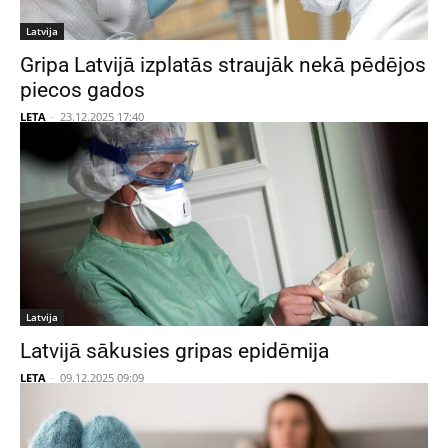
Latvija
Gripa Latvijā izplatās straujāk nekā pēdējos
piecos gados
LETA
-
23.12.2025 17:40
Latvija
Latvijā sākusies gripas epidēmija
LETA
-
09.12.2025 09:09