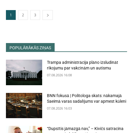
1
2
3
POPULĀRĀKĀS ZIŅAS
Trampa administrācija plāno izsludināt
rīkojumu par vakcīnām un autismu
07.08.2026 16:08
BNN fokusā | Politologa skats: nākamajā
Saeimā varas sadalījums var apmest kūleni
07.08.2026 16:03
“Dupsītis jāmazgā nav,” – Kivičs satracina