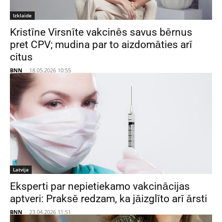
Izklaide
Kristīne Virsnīte vakcinēs savus bērnus
pret CPV; mudina par to aizdomāties arī
citus
BNN
-
18.05.2026 10:55
Latvija
Eksperti par nepietiekamo vakcinācijas
aptveri: Praksē redzam, ka jāizglīto arī ārsti
BNN
-
23.04.2026 11:51