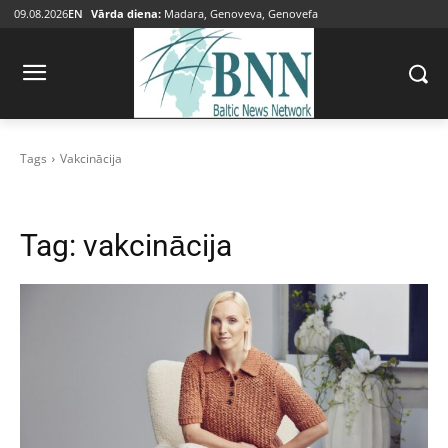
09.08.2026
EN
Vārda diena:
Madara, Genoveva, Genovefa
Tags
Vakcinācija
Tag:
vakcinācija