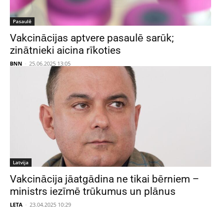
Pasaulē
Vakcinācijas aptvere pasaulē sarūk;
zinātnieki aicina rīkoties
BNN
-
25.06.2025 13:05
Latvija
Vakcinācija jāatgādina ne tikai bērniem –
ministrs iezīmē trūkumus un plānus
LETA
-
23.04.2025 10:29