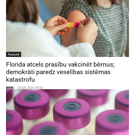
Pasaulē
Florida atcels prasību vakcinēt bērnus;
demokrāti paredz veselības sistēmas
katastrofu
BNN
-
04.09.2025 09:54