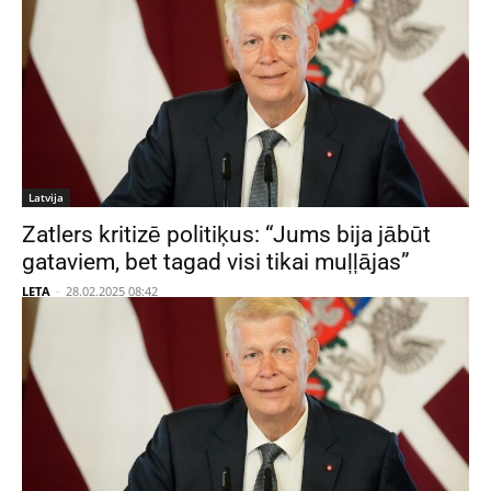
Latvija
Zatlers kritizē politiķus: “Jums bija jābūt
gataviem, bet tagad visi tikai muļļājas”
LETA
-
28.02.2025 08:42