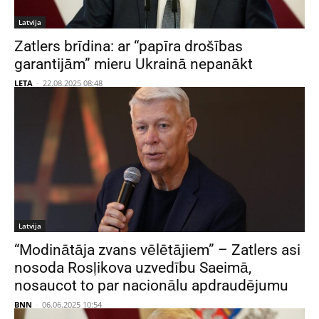
Latvija
Zatlers brīdina: ar “papīra drošības
garantijām” mieru Ukrainā nepanākt
LETA
-
22.08.2025 08:48
Latvija
“Modinātāja zvans vēlētājiem” – Zatlers asi
nosoda Rosļikova uzvedību Saeimā,
nosaucot to par nacionālu apdraudējumu
BNN
-
06.06.2025 10:54