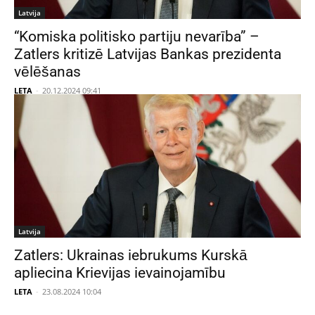
Latvija
“Komiska politisko partiju nevarība” –
Zatlers kritizē Latvijas Bankas prezidenta
vēlēšanas
LETA
-
20.12.2024 09:41
Latvija
Zatlers: Ukrainas iebrukums Kurskā
apliecina Krievijas ievainojamību
LETA
-
23.08.2024 10:04