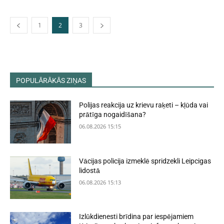
1
2
3
POPULĀRĀKĀS ZIŅAS
Polijas reakcija uz krievu raķeti – kļūda vai
prātīga nogaidīšana?
06.08.2026 15:15
Vācijas policija izmeklē spridzekli Leipcigas
lidostā
06.08.2026 15:13
Izlūkdienesti brīdina par iespējamiem