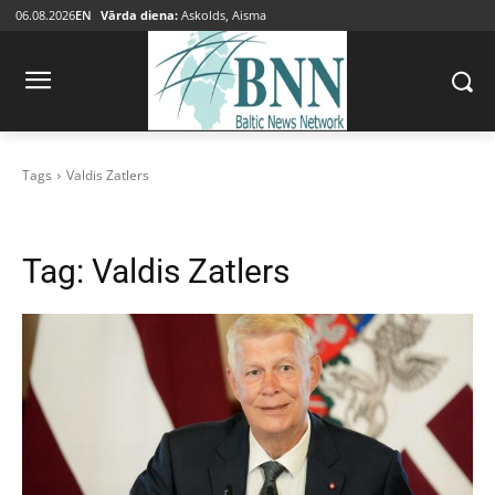
06.08.2026
EN
Vārda diena:
Askolds, Aisma
Tags
Valdis Zatlers
Tag:
Valdis Zatlers