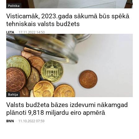
Politika
Visticamāk, 2023.gada sākumā būs spēkā
tehniskais valsts budžets
LETA
-
17.11.2022 14:50
Baltija
Valsts budžeta bāzes izdevumi nākamgad
plānoti 9,818 miljardu eiro apmērā
BNN
-
11.10.2022 07:59