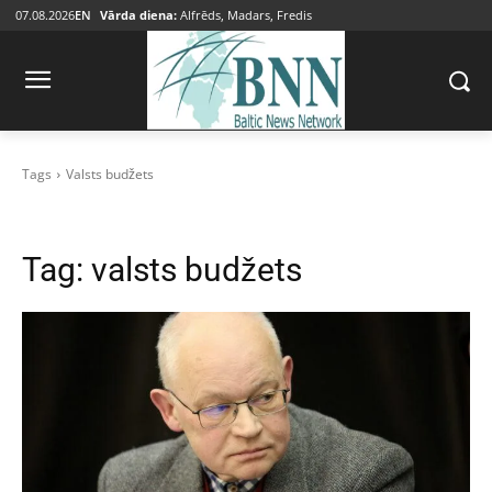
07.08.2026
EN
Vārda diena:
Alfrēds, Madars, Fredis
Tags
Valsts budžets
Tag:
valsts budžets