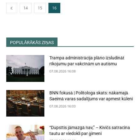
14
15
16
POPULĀRĀKĀS ZIŅAS
Trampa administrācija plāno izsludināt
rīkojumu par vakcīnām un autismu
07.08.2026 16:08
BNN fokusā | Politologa skats: nākamajā
Saeimā varas sadalījums var apmest kūleni
07.08.2026 16:03
“Dupsītis jāmazgā nav,” – Kivičs satracina
tautu ar viedokli par ģimeni