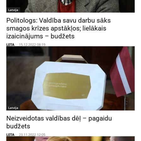
Latvija
Politologs: Valdība savu darbu sāks
smagos krīzes apstākļos; lielākais
izaicinājums – budžets
LETA
-
15.12.2022 08:19
Latvija
Neizveidotas valdības dēļ – pagaidu
budžets
LETA
-
23.11.2022 12:05