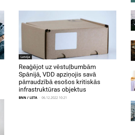
Latvija
Reaģējot uz vēstuļbumbām
Spānijā, VDD apziņojis savā
pārraudzībā esošos kritiskās
infrastruktūras objektus
BNN / LETA
-
06.12.2022 10:21