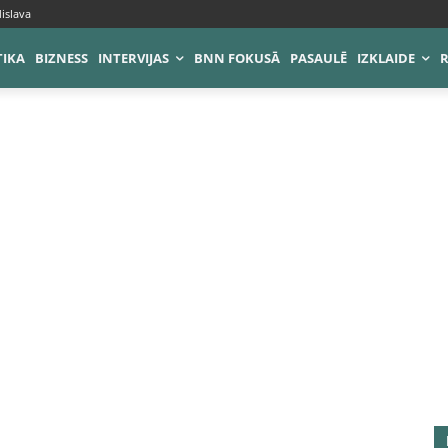
islava
TIKA
BIZNESS
INTERVIJAS
BNN FOKUSĀ
PASAULĒ
IZKLAIDE