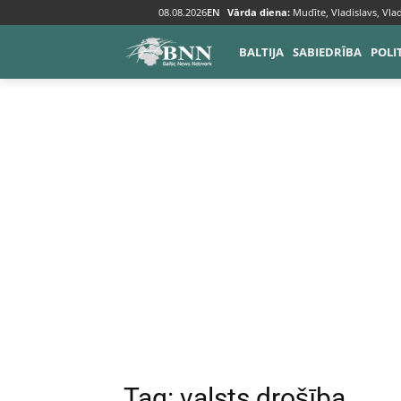
08.08.2026
EN
Vārda diena:
Mudīte, Vladislavs, Vlad
Tags
Valsts drošība
BALTIJA
SABIEDRĪBA
POLI
Tag:
valsts drošība