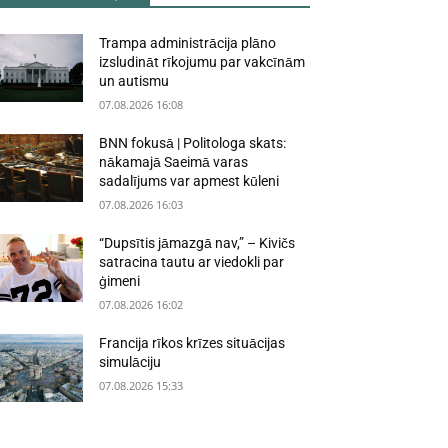
Trampa administrācija plāno
izsludināt rīkojumu par vakcīnām
un autismu
07.08.2026 16:08
BNN fokusā | Politologa skats:
nākamajā Saeimā varas
sadalījums var apmest kūleni
07.08.2026 16:03
“Dupsītis jāmazgā nav,” – Kivičs
satracina tautu ar viedokli par
ģimeni
07.08.2026 16:02
Francija rīkos krīzes situācijas
simulāciju
07.08.2026 15:33