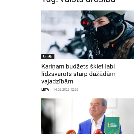
Latvija
Kariņam budžets šķiet labi
līdzsvarots starp dažādām
vajadzībām
LETA
-
14.02.2023 12:53