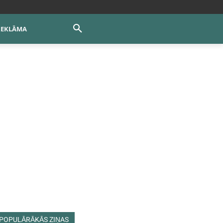
REKLĀMA
POPULĀRĀKĀS ZIŅAS