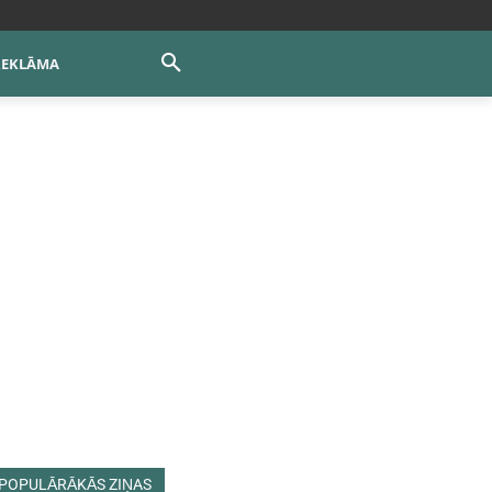
REKLĀMA
POPULĀRĀKĀS ZIŅAS