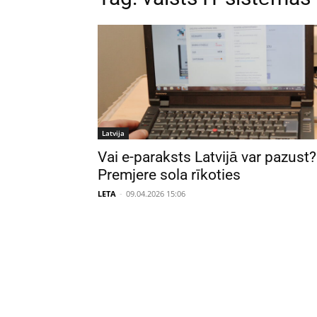
Latvija
Vai e-paraksts Latvijā var pazust?
Premjere sola rīkoties
LETA
-
09.04.2026 15:06