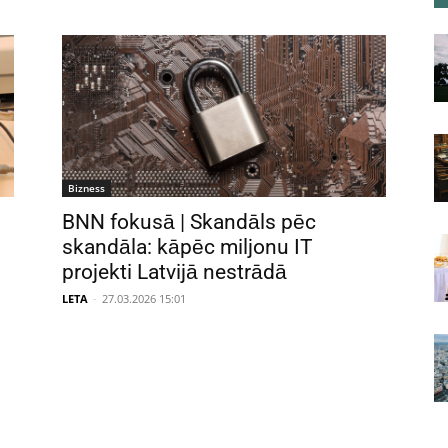
Bizness
BNN fokusā | Skandāls pēc
skandāla: kāpēc miljonu IT
projekti Latvijā nestrādā
LETA
-
27.03.2026 15:01