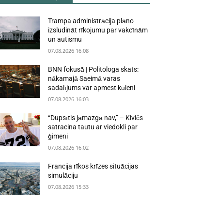
Trampa administrācija plāno
izsludināt rīkojumu par vakcīnām
un autismu
07.08.2026 16:08
BNN fokusā | Politologa skats:
nākamajā Saeimā varas
sadalījums var apmest kūleni
07.08.2026 16:03
“Dupsītis jāmazgā nav,” – Kivičs
satracina tautu ar viedokli par
ģimeni
07.08.2026 16:02
Francija rīkos krīzes situācijas
simulāciju
07.08.2026 15:33