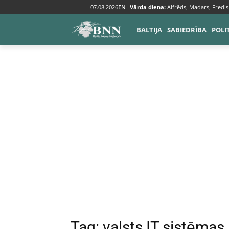
07.08.2026
EN
Vārda diena:
Alfrēds, Madars, Fredis
Tags
Valsts IT sistēmas
BALTIJA
SABIEDRĪBA
POLI
Tag:
valsts IT sistēmas