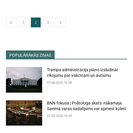
1
2
3
POPULĀRĀKĀS ZIŅAS
Trampa administrācija plāno izsludināt
rīkojumu par vakcīnām un autismu
07.08.2026 16:08
BNN fokusā | Politologa skats: nākamajā
Saeimā varas sadalījums var apmest kūleni
07.08.2026 16:03