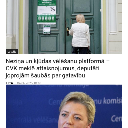
Latvija
Neziņa un kļūdas vēlēšanu platformā –
CVK meklē attaisnojumus, deputāti
joprojām šaubās par gatavību
LETA
-
04.06.2025 10:10