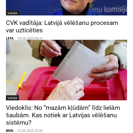
Latvija
CVK vadītāja: Latvijā vēlēšanu procesam
var uzticēties
LETA
-
04.06.2025 08:31
Latvija
Viedoklis: No “mazām kļūdām” līdz lielām
šaubām. Kas notiek ar Latvijas vēlēšanu
sistēmu?
BNN
-
03.06.2025 20:00