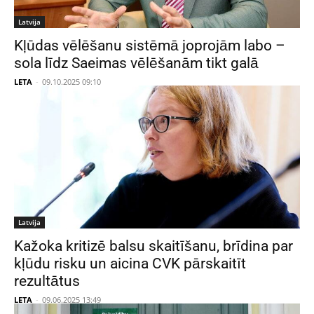
Latvija
Kļūdas vēlēšanu sistēmā joprojām labo –
sola līdz Saeimas vēlēšanām tikt galā
LETA
-
09.10.2025 09:10
Latvija
Kažoka kritizē balsu skaitīšanu, brīdina par
kļūdu risku un aicina CVK pārskaitīt
rezultātus
LETA
-
09.06.2025 13:49