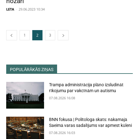
nozari
LETA
-
29.06.2023 10:34
1
2
3
POPULĀRĀKĀS ZIŅAS
Trampa administrācija plāno izsludināt
rīkojumu par vakcīnām un autismu
07.08.2026 16:08
BNN fokusā | Politologa skats: nākamajā
Saeimā varas sadalījums var apmest kūleni
07.08.2026 16:03