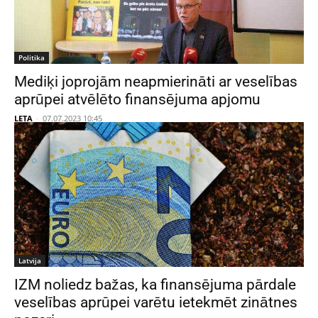
Politika
Mediķi joprojām neapmierināti ar veselības
aprūpei atvēlēto finansējuma apjomu
LETA
-
07.07.2023 10:45
Latvija
IZM noliedz bažas, ka finansējuma pārdale
veselības aprūpei varētu ietekmēt zinātnes