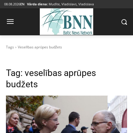
08.08.2026
EN
Vārda diena:
Mudīte, Vladislavs, Vladislava
Tags
Veselības aprūpes budžets
Tag:
veselības aprūpes
budžets