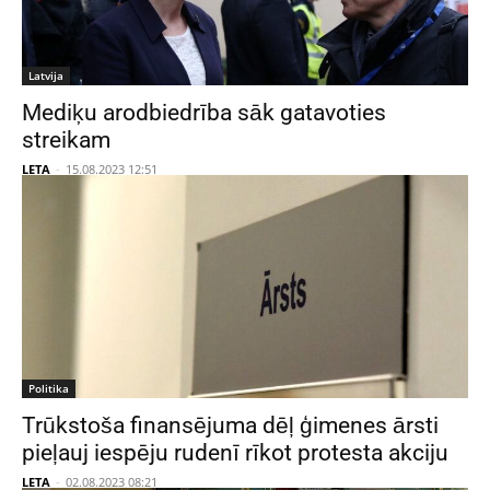
Latvija
Mediķu arodbiedrība sāk gatavoties
streikam
LETA
-
15.08.2023 12:51
Politika
Trūkstoša finansējuma dēļ ģimenes ārsti
pieļauj iespēju rudenī rīkot protesta akciju
LETA
-
02.08.2023 08:21