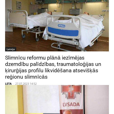
Latvija
Slimnīcu reformu plānā iezīmējas
dzemdību palīdzības, traumatoloģijas un
ķirurģijas profilu likvidēšana atsevišķās
reģionu slimnīcās
LETA
-
27.07.2023 14:52