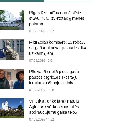
Rīgas Dzemdību namā slēdz
stāvu, kurā izvietotas ģimenes
palātas
07.08.2026 13:57
Migrācijas komisārs: ES robežu
sargāšanai nevar paļauties tikai
uz kaimiņiem
07.08.2026 13:01
Pēc vairāk nekā piecu gadu
pauzes atgriežas skatītāju
iemīļots pašmāju seriāls
07.08.2026 11:58
VP atklāj, ar ko jārēķinās, ja
Aglonas svētkos konstatēs
apdraudējumu gaisa telpā
07.08.2026 11:32