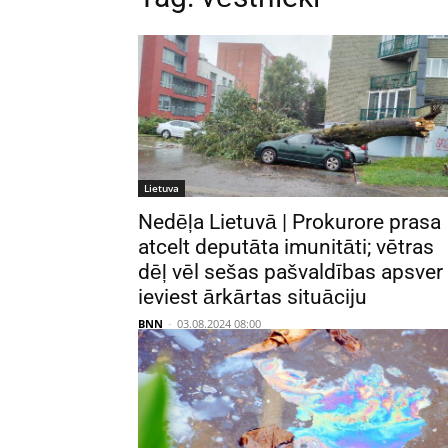
Lietuva
Nedēļa Lietuvā | Prokurore prasa
atcelt deputāta imunitāti; vētras
dēļ vēl sešas pašvaldības apsver
ieviest ārkārtas situāciju
BNN
-
03.08.2024 08:00