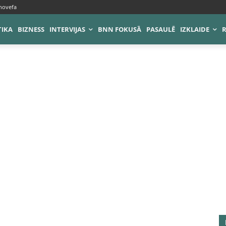
novefa
TIKA
BIZNESS
INTERVIJAS
BNN FOKUSĀ
PASAULĒ
IZKLAIDE