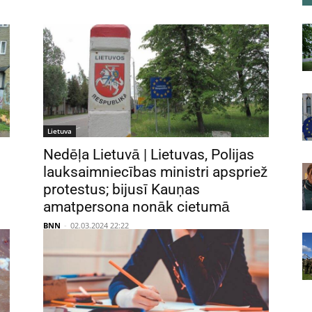
Lietuva
Nedēļa Lietuvā | Lietuvas, Polijas
lauksaimniecības ministri apspriež
protestus; bijusī Kauņas
amatpersona nonāk cietumā
BNN
-
02.03.2024 22:22