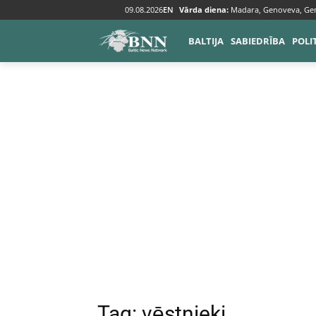
09.08.2026
EN
Vārda diena:
Madara, Genoveva, Ge
Tags
Vēstnieki
BALTIJA
SABIEDRĪBA
POLI
Tag:
vēstnieki