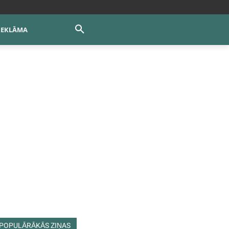
REKLĀMA
POPULĀRĀKĀS ZIŅAS