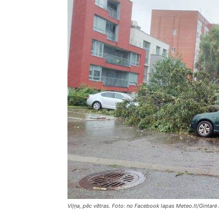
Viļņa, pēc vētras. Foto: no Facebook lapas Meteo.lt/Gintarė