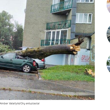
 Amber Valaitytė/Orų entuziastai