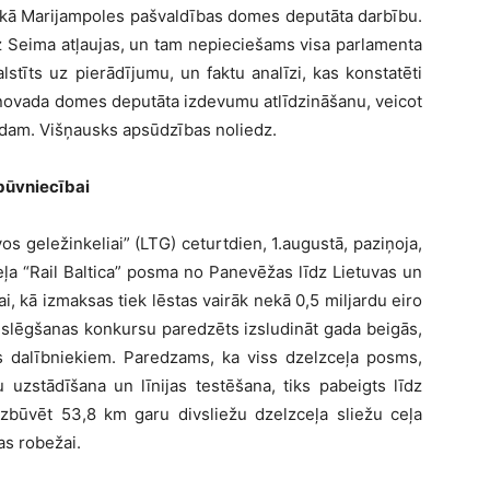
ņa kā Marijampoles pašvaldības domes deputāta darbību.
z Seima atļaujas, un tam nepieciešams visa parlamenta
stīts uz pierādījumu, un faktu analīzi, kas konstatēti
novada domes deputāta izdevumu atlīdzināšanu, veicot
dam. Višņausks apsūdzības noliedz.
būvniecībai
s geležinkeliai” (LTG) ceturtdien, 1.augustā, paziņoja,
eļa “Rail Baltica” posma no Panevēžas līdz Lietuvas un
i, kā izmaksas tiek lēstas vairāk nekā 0,5 miljardu eiro
slēgšanas konkursu paredzēts izsludināt gada beigās,
us dalībniekiem. Paredzams, ka viss dzelzceļa posms,
 uzstādīšana un līnijas testēšana, tiks pabeigts līdz
būvēt 53,8 km garu divsliežu dzelzceļa sliežu ceļa
as robežai.