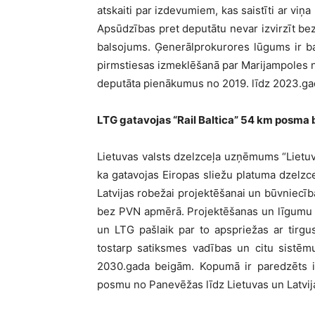
atskaiti par izdevumiem, kas saistīti ar vi
Apsūdzības pret deputātu nevar izvirzīt be
balsojums. Ģenerālprokurores lūgums ir bal
pirmstiesas izmeklēšanā par Marijampoles 
deputāta pienākumus no 2019. līdz 2023.ga
LTG gatavojas “Rail Baltica” 54 km posma 
Lietuvas valsts dzelzceļa uzņēmums “Lietuvo
ka gatavojas Eiropas sliežu platuma dzelzc
Latvijas robežai projektēšanai un būvniecība
bez PVN apmērā. Projektēšanas un līgumu 
un LTG pašlaik par to apspriežas ar tirg
tostarp satiksmes vadības un citu sistēmu
2030.gada beigām. Kopumā ir paredzēts iz
posmu no Panevēžas līdz Lietuvas un Latvij