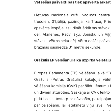
Vēl sešās pašvaldībās tiek apsvērta ārkārt
Lietuvas Nacionālā krīžu vadības centra 
trešdien, 31.jūlijā, paziņoja, ka Traču, Pr
apsvērta iespēja izsludināt ārkārtas stāvok
dēļ. Akmenes, Radvilišķu, Jonišķu un Viļņ
stāvokli vētras seku dēļ. Vētra dažās pašval
brāzmas sasniedza 31 metru sekundē.
Gražulis EP vēlēšanu laikā uzpirka vēlētāju
Eiropas Parlamenta (EP) vēlēšanu laikā “T
Gražulis (Petras Gražulis) kukuļojis vēlēt
vēlēšanu komisija (CVK) par šādu lēmumu b
un diviem atturoties. Saskaņā ar CVK teikto 
pirkt balsis, tostarp ar dāvanām, pakalpo
par balsošanu, lai ietekmētu viņu izvēli. 