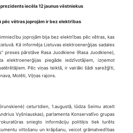
 prezidents iecēla 12 jaunus vēstniekus
pēc vētras joprojām ir bez elektrības
imniecību joprojām bija bez elektrības pēc vētras, kas
ietuvā. Kā informēja Lietuvas elektroenerģijas sadales
us” preses pārstāve Rasa Juodkiene (Rasa Juodkiene),
a elektroenerģijas piegāde iedzīvotājiem, izņemot
atērētājiem. Pēc viņas teiktā, ir vairāki šādi sarežģīti,
nava, Molēti, Viļņas rajons.
runskienė) ceturtdien, 1.augustā, lūdza Seimu atcelt
Andrius Vyšniauskas), parlamenta Konservatīvo grupas
okuratūras sniegto informāciju politiķis tiek turēts
kumentu viltošanu un krāpšanu, veicot grāmatvedības