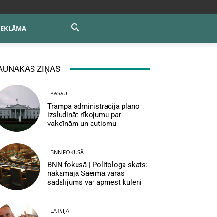
REKLĀMA
AUNĀKĀS ZIŅAS
PASAULĒ
Trampa administrācija plāno
izsludināt rīkojumu par
vakcīnām un autismu
BNN FOKUSĀ
BNN fokusā | Politologa skats:
nākamajā Saeimā varas
sadalījums var apmest kūleni
LATVIJA