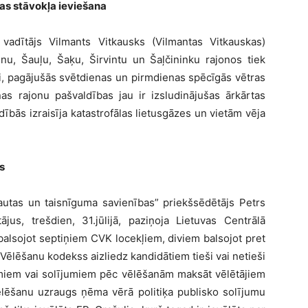
as stāvokļa ieviešana
vadītājs Vilmants Vitkausks (Vilmantas Vitkauskas)
ienu, Šauļu, Šaķu, Širvintu un Šaļčininku rajonos tiek
li, pagājušās svētdienas un pirmdienas spēcīgās vētras
as rajonu pašvaldības jau ir izsludinājušas ārkārtas
dībās izraisīja katastrofālas lietusgāzes un vietām vēja
s
autas un taisnīguma savienības” priekšsēdētājs Petrs
ājus, trešdien, 31.jūlijā, paziņoja Lietuvas Centrālā
alsojot septiņiem CVK locekļiem, diviem balsojot pret
Vēlēšanu kodekss aizliedz kandidātiem tieši vai netieši
jumiem vai solījumiem pēc vēlēšanām maksāt vēlētājiem
Vēlēšanu uzraugs ņēma vērā politiķa publisko solījumu