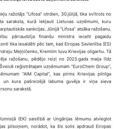
u ražotājs “Lifosa” otrdien, 30.jūlijā, tika svītrots no
a saraksta, kurā iekļauti Lietuvas uzņēmumi, kuru
arptautiskās sankcijas. Jūnijā “Lifosa” atsāka ražošanu.
u pārraudzīja finanšu ministra iecelti pagaidu
onti tika iesaldēti pēc tam, kad Eiropas Savienība (ES)
ndreju Meļņičenko, Kremlim tuvu Krievijas oligarhu. Tā
ēja ražošanu, pēdējo reizi no 2023.gada maija līdz
r Šveicē reģistrētajam uzņēmumam “EuroChem Group”,
ēmumam “AIM Capital”, kas pirms Krievijas pilnīga
o un kura pašreizējā labuma guvēja ir viņa sieva
ersonu sarakstā.
 Komisijā (EK) saistībā ar Ungārijas lēmumu atvieglot
ijas pilsoņiem, norādot, ka šis solis apdraud Eiropas