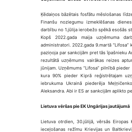
Ķēdaiņos bāzētais fosfātu mēslošanas līdzekļ
Finanšu noziegumu izmeklēšanas dienest
darbību no 1.jūlija ierobežo spēkā esošās st
Kopš 2022.gada maija uzņēmuma darbīb
administratori. 2022.gada 9.martā “Lifosa” k
paziņoja par sankcijām pret tās īpašnieku A
rezultātā uzņēmums vairākas reizes aptur
jūnijam. Uzņēmums “Lifosa” pilnībā piede
kura 90% pieder Kiprā reģistrētajam uzņ
iebrukuma Ukrainā piederēja Meļņičenk
Aleksandra. Abi ir ES ar sankcijām aplikto p
Lietuva vēršas pie EK Ungārijas jautājumā
Lietuva otrdien, 30.jūlijā, vērsās Eiropas
ieceļošanas režīmu Krievijas un Baltkriev