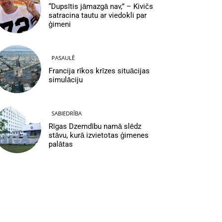
“Dupsītis jāmazgā nav,” – Kivičs
satracina tautu ar viedokli par
ģimeni
PASAULĒ
Francija rīkos krīzes situācijas
simulāciju
SABIEDRĪBA
Rīgas Dzemdību namā slēdz
stāvu, kurā izvietotas ģimenes
palātas