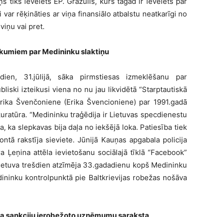
ņš tiks ievēlēts EP. Gražulis, kurš tagad ir ievēlēts par
i var rēķināties ar viņa finansiālo atbalstu neatkarīgi no
viņu vai pret.
eikumiem par Medininku slaktiņu
ien, 31.jūlijā, sāka pirmstiesas izmeklēšanu par
iski izteikusi viena no nu jau likvidētā “Starptautiskā
Ērika Švenčoniene (Erika Švencioniene) par 1991.gadā
uratūra. “Medininku traģēdija ir Lietuvas specdienestu
a, ka slepkavas bija daļa no iekšējā loka. Patiesība tiek
ontā rakstīja sieviete. Jūnijā Kauņas apgabala policija
a Ļeņina attēla ievietošanu sociālajā tīklā “Facebook”
ietuva trešdien atzīmēja 33.gadadienu kopš Medininku
ininku kontrolpunktā pie Baltkrievijas robežas nošāva
ta sankciju ierobežoto uzņēmumu saraksta