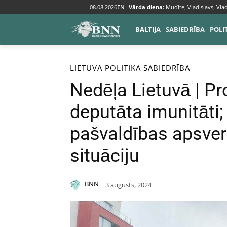
08.08.2026
EN
Vārda diena:
Mudīte, Vladislavs, Vlad
BALTIJA
SABIEDRĪBA
POLI
Sākums
Baltija
Lietuva
LIETUVA
POLITIKA
SABIEDRĪBA
Nedēļa Lietuvā | Pr
deputāta imunitāti;
pašvaldības apsver 
situāciju
BNN
3 augusts, 2024