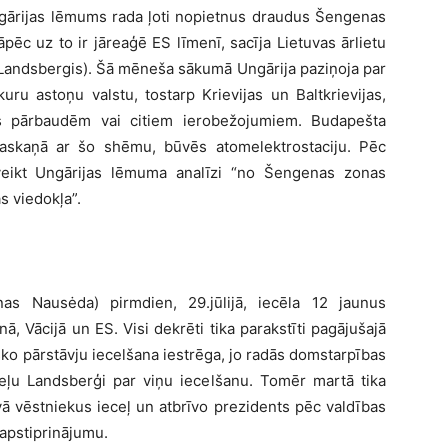
ngārijas lēmums rada ļoti nopietnus draudus Šengenas
pēc uz to ir jāreaģē ES līmenī, sacīja Lietuvas ārlietu
 Landsbergis). Šā mēneša sākumā Ungārija paziņoja par
uru astoņu valstu, tostarp Krievijas un Baltkrievijas,
as pārbaudēm vai citiem ierobežojumiem. Budapešta
saskaņā ar šo shēmu, būvēs atomelektrostaciju. Pēc
 veikt Ungārijas lēmuma analīzi “no Šengenas zonas
s viedokļa”.
as Nausėda) pirmdien, 29.jūlijā, iecēla 12 jaunus
nā, Vācijā un ES. Visi dekrēti tika parakstīti pagājušajā
ko pārstāvju iecelšana iestrēga, jo radās domstarpības
ieļu Landsberģi par viņu iecelšanu. Tomēr martā tika
ā vēstniekus ieceļ un atbrīvo prezidents pēc valdības
 apstiprinājumu.