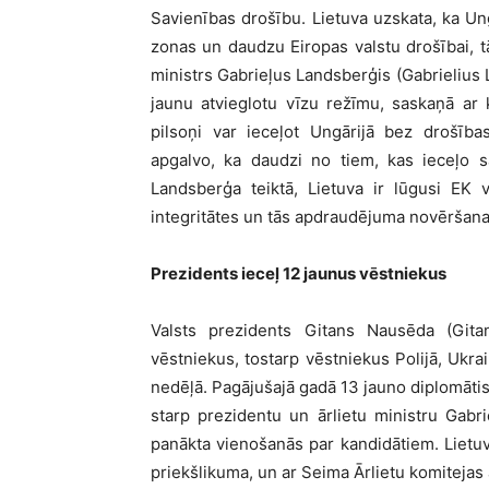
Savienības drošību. Lietuva uzskata, ka U
zonas un daudzu Eiropas valstu drošībai, tā
ministrs Gabrieļus Landsberģis (Gabrielius
jaunu atvieglotu vīzu režīmu, saskaņā ar k
pilsoņi var ieceļot Ungārijā bez drošīb
apgalvo, ka daudzi no tiem, kas ieceļo 
Landsberģa teiktā, Lietuva ir lūgusi EK
integritātes un tās apdraudējuma novēršana
Prezidents ieceļ 12 jaunus vēstniekus
Valsts prezidents Gitans Nausēda (Gitan
vēstniekus, tostarp vēstniekus Polijā, Ukrai
nedēļā. Pagājušajā gadā 13 jauno diplomātis
starp prezidentu un ārlietu ministru Gabr
panākta vienošanās par kandidātiem. Lietuv
priekšlikuma, un ar Seima Ārlietu komitejas