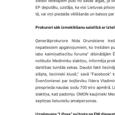
ziedot vēlētājiem pusi no savas algas, ja vi
EP deputātu, uzstāja, ka visi Lietuvas pilsoņ
tā, vai viņi piedalās vēlēšanās un balsos par 
Prokurori sāk izmeklēšanu saistībā ar izt
Ģenerālprokurore Nida Grunskiene trešd
nepatiesiem apgalvojumiem, ko trešdien publ
labo kaimiņattiecību foruma” dibinātājām 
notikušo Medininku slaktiņu, informēja prok
darbības tumšās sekas. Daudzi fakti liecināj
slēpta, liecinieki klusē,” savā “Facebook” k
Švenčonienei par boļševiku līdera Vladimir
piesprieda naudas sodu 700 eiro apmērā. L
slaktiņa, kad padomju OMON kaujinieki Med
septiņas lietuviešu amatpersonas.
Uzņēmums “Lifosa” svītrots no FNI dienes