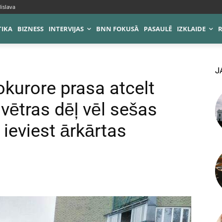
islava
TIKA
BIZNESS
INTERVIJAS
BNN FOKUSĀ
PASAULĒ
IZKLAIDE
J
okurore prasa atcelt
 vētras dēļ vēl sešas
ieviest ārkārtas