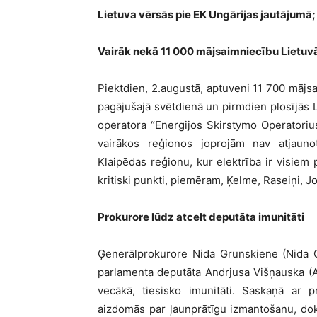
Lietuva vērsās pie EK Ungārijas jautājumā;
Vairāk nekā 11 000 mājsaimniecību Lietuvā 
Piektdien, 2.augustā, aptuveni 11 700 mājsa
pagājušajā svētdienā un pirmdien plosījās L
operatora “Energijos Skirstymo Operatori
vairākos reģionos joprojām nav atjaunot
Klaipēdas reģionu, kur elektrība ir visiem p
kritiski punkti, piemēram, Ķelme, Raseiņi, Jo
Prokurore lūdz atcelt deputāta imunitāti
Ģenerālprokurore Nida Grunskiene (Nida G
parlamenta deputāta Andrjusa Višņauska (
vecākā, tiesisko imunitāti. Saskaņā ar pr
aizdomās par ļaunprātīgu izmantošanu, do