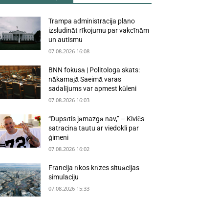
Trampa administrācija plāno
izsludināt rīkojumu par vakcīnām
un autismu
07.08.2026 16:08
BNN fokusā | Politologa skats:
nākamajā Saeimā varas
sadalījums var apmest kūleni
07.08.2026 16:03
“Dupsītis jāmazgā nav,” – Kivičs
satracina tautu ar viedokli par
ģimeni
07.08.2026 16:02
Francija rīkos krīzes situācijas
simulāciju
07.08.2026 15:33