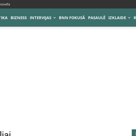
novefa
TIKA
BIZNESS
INTERVIJAS
BNN FOKUSĀ
PASAULĒ
IZKLAIDE
iai