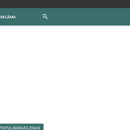
REKLĀMA
POPULĀRĀKĀS ZIŅAS