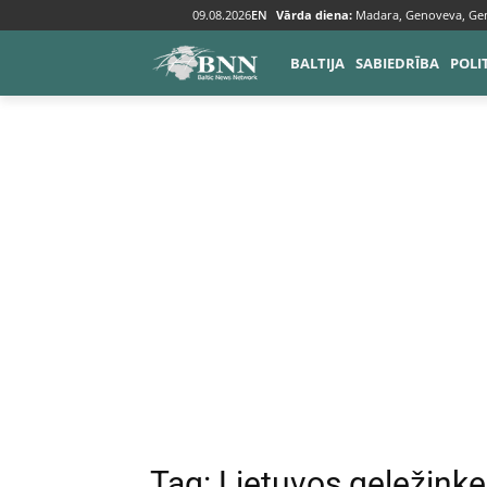
09.08.2026
EN
Vārda diena:
Madara, Genoveva, Ge
Tags
Lietuvos geležinkeliai
BALTIJA
SABIEDRĪBA
POLI
Tag:
Lietuvos geležinkel