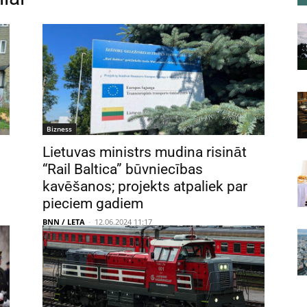
Bizness
Lietuvas ministrs mudina risināt
“Rail Baltica” būvniecības
kavēšanos; projekts atpaliek par
pieciem gadiem
BNN / LETA
-
12.06.2024 11:17