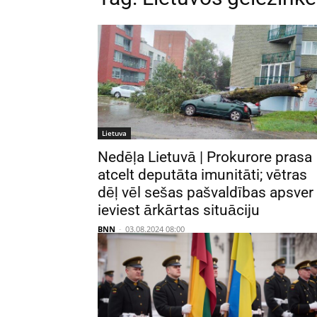
Lietuva
Nedēļa Lietuvā | Prokurore prasa
atcelt deputāta imunitāti; vētras
dēļ vēl sešas pašvaldības apsver
ieviest ārkārtas situāciju
BNN
-
03.08.2024 08:00