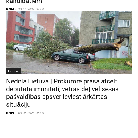
kandidātiem
BNN
-
23.11.2024 08:00
Lietuva
Nedēļa Lietuvā | Prokurore prasa atcelt
deputāta imunitāti; vētras dēļ vēl sešas
pašvaldības apsver ieviest ārkārtas
situāciju
BNN
-
03.08.2024 08:00