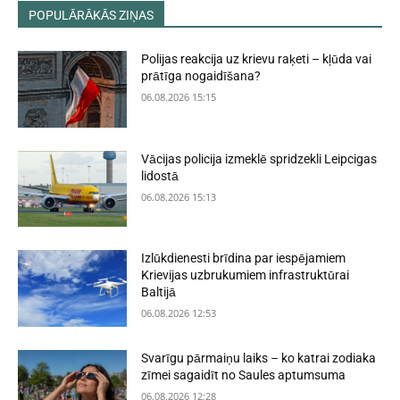
POPULĀRĀKĀS ZIŅAS
Polijas reakcija uz krievu raķeti – kļūda vai
prātīga nogaidīšana?
06.08.2026 15:15
Vācijas policija izmeklē spridzekli Leipcigas
lidostā
06.08.2026 15:13
Izlūkdienesti brīdina par iespējamiem
Krievijas uzbrukumiem infrastruktūrai
Baltijā
06.08.2026 12:53
Svarīgu pārmaiņu laiks – ko katrai zodiaka
zīmei sagaidīt no Saules aptumsuma
06.08.2026 12:28