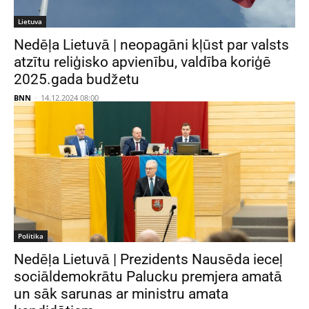
Lietuva
Nedēļa Lietuvā | neopagāni kļūst par valsts
atzītu reliģisko apvienību, valdība koriģē
2025.gada budžetu
BNN
-
14.12.2024 08:00
Politika
Nedēļa Lietuvā | Prezidents Nausēda ieceļ
sociāldemokrātu Palucku premjera amatā
un sāk sarunas ar ministru amata