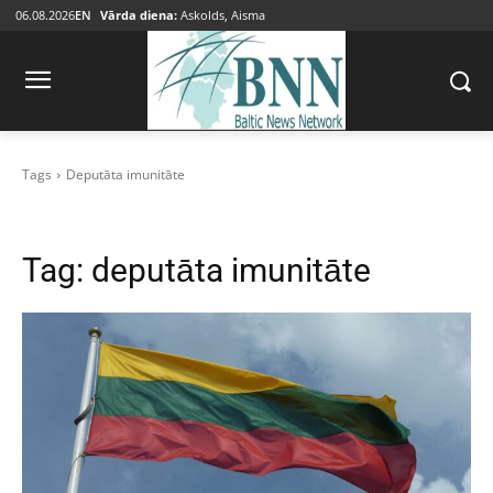
06.08.2026
EN
Vārda diena:
Askolds, Aisma
Tags
Deputāta imunitāte
Tag:
deputāta imunitāte