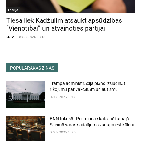
Latvija
Tiesa liek Kadžulim atsaukt apsūdzības
“Vienotībai” un atvainoties partijai
LETA
-
08.07.2026 13:13
POPULĀRĀKĀS ZIŅAS
Trampa administrācija plāno izsludināt
rīkojumu par vakcīnām un autismu
07.08.2026 16:08
BNN fokusā | Politologa skats: nākamajā
Saeimā varas sadalījums var apmest kūleni
07.08.2026 16:03