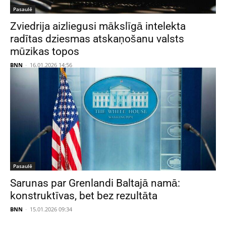
Pasaulē
Zviedrija aizliegusi mākslīgā intelekta
radītas dziesmas atskaņošanu valsts
mūzikas topos
BNN
-
16.01.2026 14:56
Pasaulē
Sarunas par Grenlandi Baltajā namā:
konstruktīvas, bet bez rezultāta
BNN
-
15.01.2026 09:34