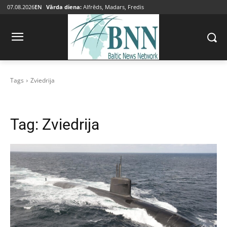
07.08.2026
EN
Vārda diena:
Alfrēds, Madars, Fredis
Tags
Zviedrija
Tag:
Zviedrija