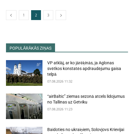
1
2
3
POPULĀRĀKĀS ZIŅAS
VP atklāj, ar ko jārēķinās, ja Aglonas
svētkos konstatēs apdraudējumu gaisa
telpā
07.08.2026 11:32
“airBaltic” ziemas sezonā atcels lidojumus
no Tallinas uz Getviku
07.08.2026 11:23
Baidoties no ukraiņiem, Solovjovs Krievijai