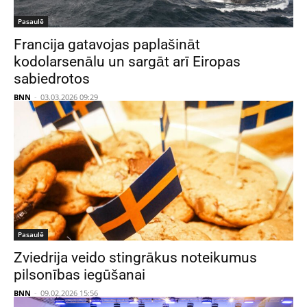
Pasaulē
Francija gatavojas paplašināt
kodolarsenālu un sargāt arī Eiropas
sabiedrotos
BNN
-
03.03.2026 09:29
Pasaulē
Zviedrija veido stingrākus noteikumus
pilsonības iegūšanai
BNN
-
09.02.2026 15:56