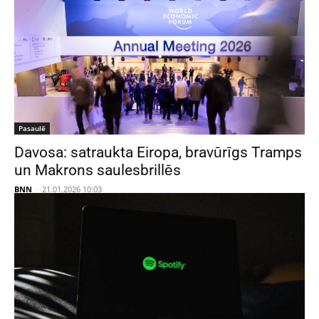
Pasaulē
Davosa: satraukta Eiropa, bravūrīgs Tramps
un Makrons saulesbrillēs
BNN
-
21.01.2026 10:03