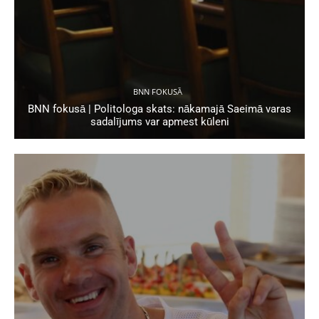
BNN FOKUSĀ
BNN fokusā | Politologa skats: nākamajā Saeimā varas
sadalījums var apmest kūleni