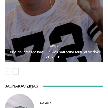
LATVIJA
“Dupsītis jāmazgā nav,” – Kivičs satracina tautu ar viedokli
par ģimeni
JAUNĀKĀS ZIŅAS
PASAULĒ