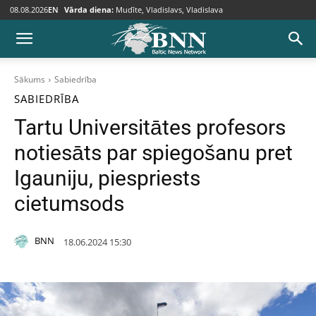
08.08.2026
EN
Vārda diena:
Mudīte, Vladislavs, Vladislava
Sākums
Sabiedrība
SABIEDRĪBA
Tartu Universitātes profesors
notiesāts par spiegošanu pret
Igauniju, piespriests
cietumsods
BNN
18.06.2024 15:30