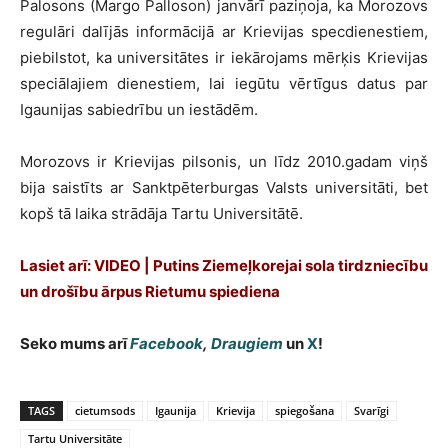
Palosons (Margo Palloson) janvārī paziņoja, ka Morozovs
regulāri dalījās informācijā ar Krievijas specdienestiem,
piebilstot, ka universitātes ir iekārojams mērķis Krievijas
speciālajiem dienestiem, lai iegūtu vērtīgus datus par
Igaunijas sabiedrību un iestādēm.
Morozovs ir Krievijas pilsonis, un līdz 2010.gadam viņš
bija saistīts ar Sanktpēterburgas Valsts universitāti, bet
kopš tā laika strādāja Tartu Universitātē.
Lasiet arī:
VIDEO | Putins Ziemeļkorejai sola tirdzniecību
un drošību ārpus Rietumu spiediena
Seko mums arī
Facebook
,
Draugiem
un
X
!
TAGS
cietumsods
Igaunija
Krievija
spiegošana
Svarīgi
Tartu Universitāte