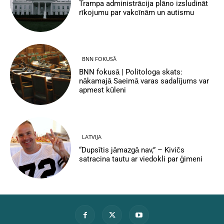
Trampa administrācija plāno izsludināt
rīkojumu par vakcīnām un autismu
BNN FOKUSĀ
BNN fokusā | Politologa skats:
nākamajā Saeimā varas sadalījums var
apmest kūleni
LATVIJA
“Dupsītis jāmazgā nav,” – Kivičs
satracina tautu ar viedokli par ģimeni