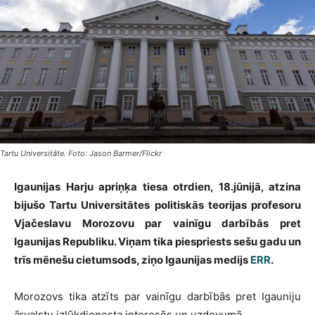
Tartu Universitāte. Foto: Jason Barmer/Flickr
Igaunijas Harju apriņķa tiesa otrdien, 18.jūnijā, atzina
bijušo Tartu Universitātes politiskās teorijas profesoru
Vjačeslavu Morozovu par vainīgu darbībās pret
Igaunijas Republiku. Viņam tika piespriests sešu gadu un
trīs mēnešu cietumsods, ziņo Igaunijas medijs
ERR
.
Morozovs tika atzīts par vainīgu darbībās pret Igauniju
ārvalstu izlūkdienesta interesēs un uzdevumā.