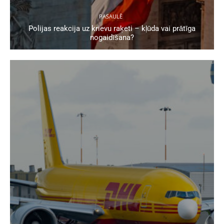
PASAULĒ
Polijas reakcija uz krievu raķeti – kļūda vai prātīga
nogaidīšana?