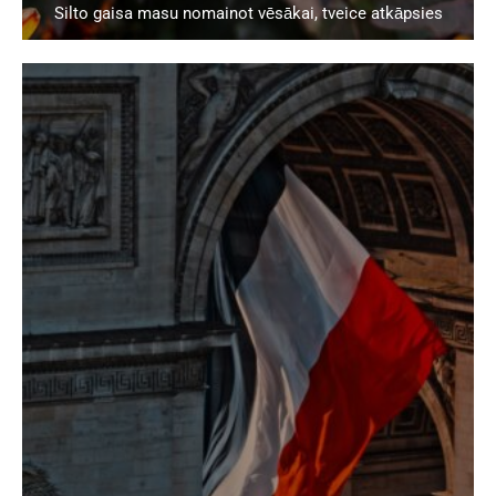
Silto gaisa masu nomainot vēsākai, tveice atkāpsies