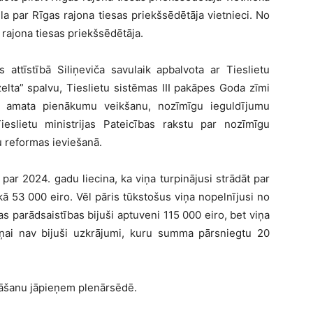
la par Rīgas rajona tiesas priekšsēdētāja vietnieci. No
 rajona tiesas priekšsēdētāja.
s attīstībā Siliņeviča savulaik apbalvota ar Tieslietu
zelta” spalvu, Tieslietu sistēmas III pakāpes Goda zīmi
a amata pienākumu veikšanu, nozīmīgu ieguldījumu
Tieslietu ministrijas Pateicības rakstu par nozīmīgu
u reformas ieviešanā.
par 2024. gadu liecina, ka viņa turpinājusi strādāt par
kā 53 000 eiro. Vēl pāris tūkstošus viņa nopelnījusi no
s parādsaistības bijuši aptuveni 115 000 eiro, bet viņa
viņai nav bijuši uzkrājumi, kuru summa pārsniegtu 20
jāšanu jāpieņem plenārsēdē.