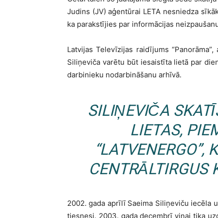
Judins (JV) aģentūrai LETA nesniedza sīkāku
ka parakstījies par informācijas neizpaušanu
Latvijas Televīzijas raidījums “Panorāma”, 
Siliņeviča varētu būt iesaistīta lietā par d
darbinieku nodarbināšanu arhīvā.
SILIŅEVIČA SKAT
LIETAS, PI
“LATVENERGO”, K
CENTRĀLTIRGUS 
2002. gada aprīlī Saeima Siliņeviču iecēla u
tiesnesi. 2003. gada decembrī viņai tika uzd