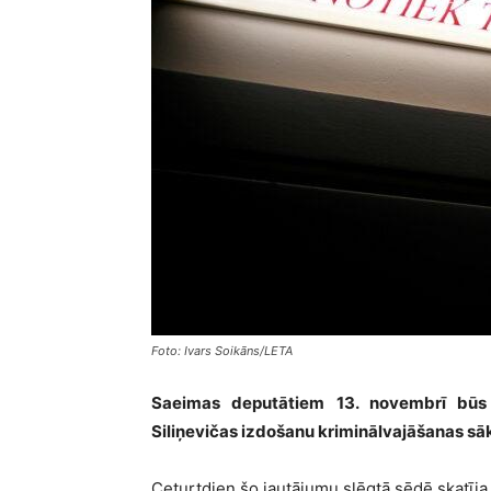
Foto: Ivars Soikāns/LETA
Saeimas deputātiem 13. novembrī būs 
Siliņevičas izdošanu kriminālvajāšanas sā
Ceturtdien šo jautājumu slēgtā sēdē skatīja