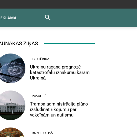
REKLĀMA
AUNĀKĀS ZIŅAS
EZOTĒRIKA
Ukraiņu ragana prognozē
katastrofālu iznākumu karam
Ukrainā
PASAULĒ
Trampa administrācija plāno
izsludināt rīkojumu par
vakcīnām un autismu
BNN FOKUSĀ