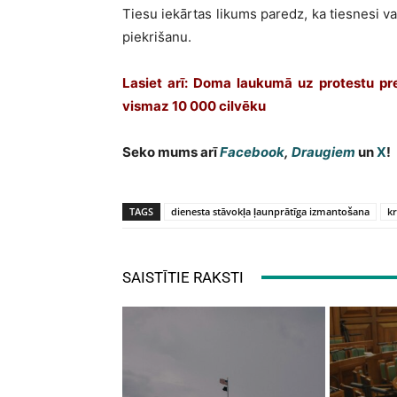
Tiesu iekārtas likums paredz, ka tiesnesi va
piekrišanu.
Lasiet arī: Doma laukumā uz protestu pr
vismaz 10 000 cilvēku
Seko mums arī
Facebook
,
Draugiem
un
X
!
TAGS
dienesta stāvokļa ļaunprātīga izmantošana
k
SAISTĪTIE RAKSTI