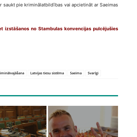
r saukt pie kriminālatbildības vai apcietināt ar Saeimas
et izstāšanos no Stambulas konvencijas pulcējušies
riminālvajāšana
Latvijas tiesu sistēma
Saeima
Svarīgi