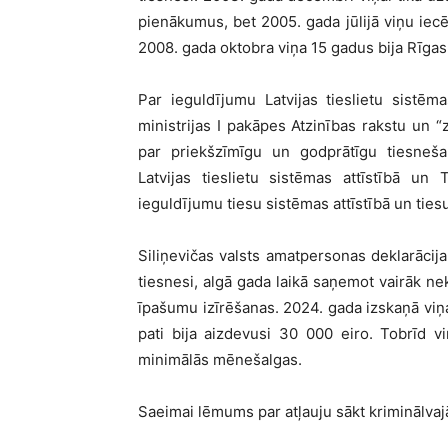
pienākumus, bet 2005. gada jūlijā viņu iecē
2008. gada oktobra viņa 15 gadus bija Rīgas
Par ieguldījumu Latvijas tieslietu sistēma
ministrijas I pakāpes Atzinības rakstu un “
par priekšzīmīgu un godprātīgu tiesneš
Latvijas tieslietu sistēmas attīstībā un 
ieguldījumu tiesu sistēmas attīstībā un ties
Siliņevičas valsts amatpersonas deklarācija 
tiesnesi, algā gada laikā saņemot vairāk ne
īpašumu izīrēšanas. 2024. gada izskaņā viņa
pati bija aizdevusi 30 000 eiro. Tobrīd 
minimālās mēnešalgas.
Saeimai lēmums par atļauju sākt kriminālva