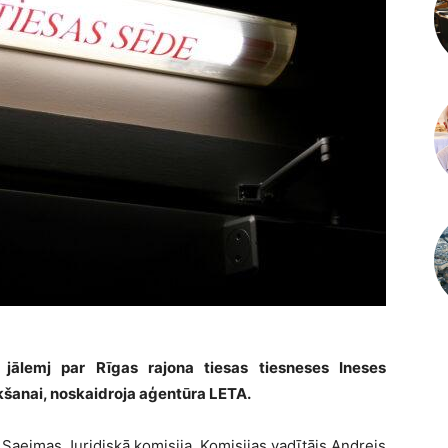
jālemj par Rīgas rajona tiesas tiesneses Ineses
kšanai, noskaidroja aģentūra LETA.
 Saeimas Juridiskā komisija. Komisijas vadītājs Andrejs