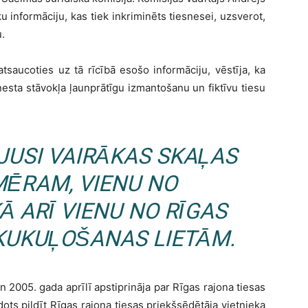
 informāciju, kas tiek inkriminēts tiesnesei, uzsverot,
.
atsaucoties uz tā rīcībā esošo informāciju, vēstīja, ka
ienesta stāvokļa ļaunprātīgu izmantošanu un fiktīvu tiesu
ĪJUSI VAIRĀKAS SKAĻAS
EMĒRAM, VIENU NO
Ā ARĪ VIENU NO RĪGAS
KUKUĻOŠANAS LIETĀM.
n 2005. gada aprīlī apstiprināja par Rīgas rajona tiesas
ots pildīt Rīgas rajona tiesas priekšsēdētāja vietnieka