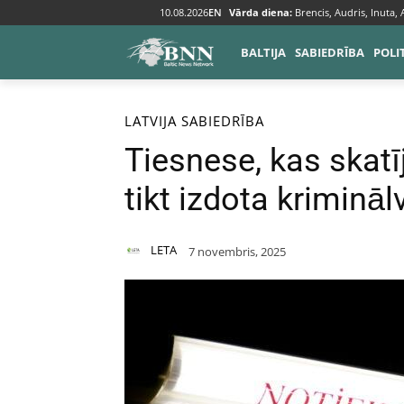
10.08.2026
EN
Vārda diena:
Brencis, Audris, Inuta,
BALTIJA
SABIEDRĪBA
POLI
Sākums
Baltija
Latvija
LATVIJA
SABIEDRĪBA
Tiesnese, kas skatīj
tikt izdota kriminā
LETA
7 novembris, 2025