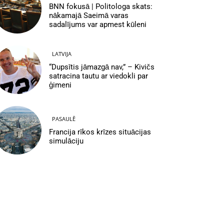
BNN fokusā | Politologa skats:
nākamajā Saeimā varas
sadalījums var apmest kūleni
LATVIJA
“Dupsītis jāmazgā nav,” – Kivičs
satracina tautu ar viedokli par
ģimeni
PASAULĒ
Francija rīkos krīzes situācijas
simulāciju