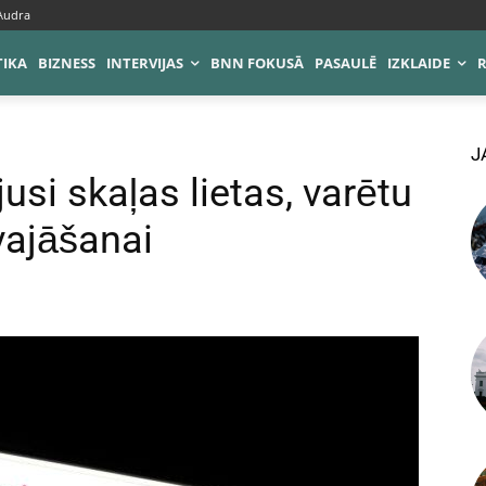
 Audra
TIKA
BIZNESS
INTERVIJAS
BNN FOKUSĀ
PASAULĒ
IZKLAIDE
J
usi skaļas lietas, varētu
lvajāšanai