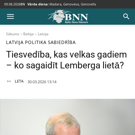
09.08.2026
EN
Vārda diena:
Madara, Genoveva, Genovefa
Sākums
Baltija
Latvija
LATVIJA
POLITIKA
SABIEDRĪBA
Tiesvedība, kas velkas gadiem
– ko sagaidīt Lemberga lietā?
LETA
30.03.2026 13:14