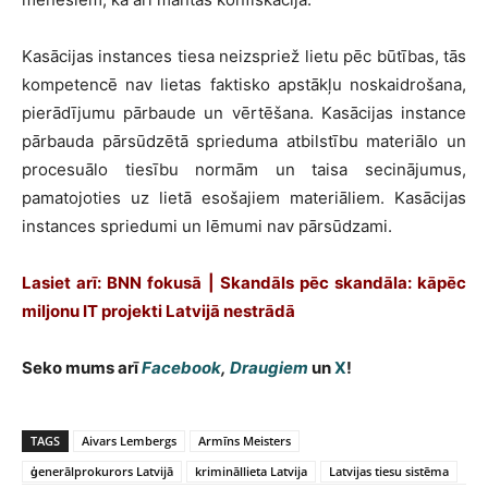
Kasācijas instances tiesa neizspriež lietu pēc būtības, tās
kompetencē nav lietas faktisko apstākļu noskaidrošana,
pierādījumu pārbaude un vērtēšana. Kasācijas instance
pārbauda pārsūdzētā sprieduma atbilstību materiālo un
procesuālo tiesību normām un taisa secinājumus,
pamatojoties uz lietā esošajiem materiāliem. Kasācijas
instances spriedumi un lēmumi nav pārsūdzami.
Lasiet arī: BNN fokusā | Skandāls pēc skandāla: kāpēc
miljonu IT projekti Latvijā nestrādā
Seko mums arī
Facebook
,
Draugiem
un
X
!
TAGS
Aivars Lembergs
Armīns Meisters
ģenerālprokurors Latvijā
krimināllieta Latvija
Latvijas tiesu sistēma