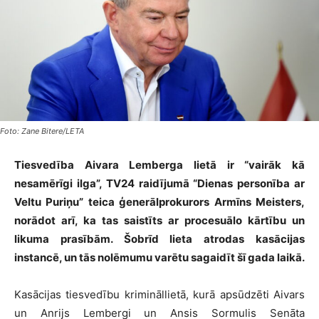
Foto: Zane Bitere/LETA
Tiesvedība Aivara Lemberga lietā ir “vairāk kā
nesamērīgi ilga”,
TV24 raidījumā “Dienas personība ar
Veltu Puriņu”
teica
ģenerālprokurors Armīns Meisters
,
norādot arī, ka tas
saistīts ar procesuālo kārtību un
likuma prasībām
.
Šobrīd lieta atrodas kasācijas
instancē,
un tās
nolēmumu
varētu sagaidīt šī gada laikā
.
Kasācijas tiesvedību krimināllietā, kurā apsūdzēti Aivars
un Anrijs Lembergi un Ansis Sormulis Senāta