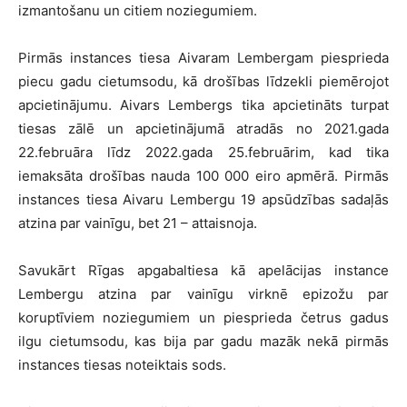
izmantošanu un citiem noziegumiem.
Pirmās instances tiesa Aivaram Lembergam piesprieda
piecu gadu cietumsodu, kā drošības līdzekli piemērojot
apcietinājumu. Aivars Lembergs tika apcietināts turpat
tiesas zālē un apcietinājumā atradās no 2021.gada
22.februāra līdz 2022.gada 25.februārim, kad tika
iemaksāta drošības nauda 100 000 eiro apmērā. Pirmās
instances tiesa Aivaru Lembergu 19 apsūdzības sadaļās
atzina par vainīgu, bet 21 – attaisnoja.
Savukārt Rīgas apgabaltiesa kā apelācijas instance
Lembergu atzina par vainīgu virknē epizožu par
koruptīviem noziegumiem un piesprieda četrus gadus
ilgu cietumsodu, kas bija par gadu mazāk nekā pirmās
instances tiesas noteiktais sods.