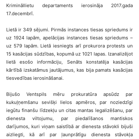
Krimināllietu departaments ierosināja 2017.gada
17.decembrī.
Lietā ir 349 sējumi. Pirmās instances tiesas spriedums ir
uz 1924 lapām, apelācijas instances tiesas spriedums –
uz 579 lapām. Lietā iesniegts arī prokurora protests un
15 kasācijas sūdzības, kopumā uz 1021 lapas. Izanalizējot
lietā esošo informāciju, Senāts konstatēja kasācijas
kārtībā izskatāmus jautājumus, kas bija pamats kasācijas
tiesvedības ierosināšanai.
Bijušo Ventspils mēru prokuratūra apsūdz par
kukuļņemšanu sevišķi lielos apmēros, par noziedzīgi
iegūtu finanšu līdzekļu un citas mantas legalizēšanu, par
dienesta viltojumu, par piedalīšanos mantiskos
darījumos, kuri viņam saistībā ar dienesta stāvokli bijuši
aizliegti, kā arī par ļaunprātīgu dienesta stāvokļa