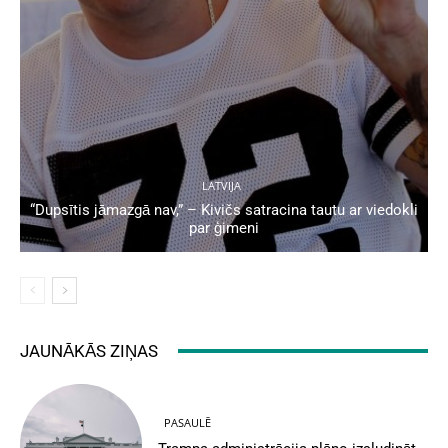
LATVIJA
“Dupsītis jāmazgā nav,” – Kivičs satracina tautu ar viedokli
par ģimeni
JAUNĀKĀS ZIŅAS
PASAULĒ