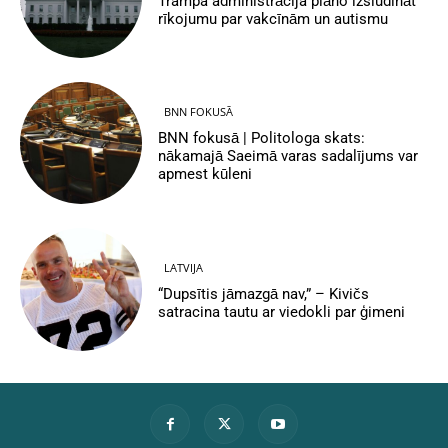
Trampa administrācija plāno izsludināt
rīkojumu par vakcīnām un autismu
BNN FOKUSĀ
BNN fokusā | Politologa skats:
nākamajā Saeimā varas sadalījums var
apmest kūleni
LATVIJA
“Dupsītis jāmazgā nav,” – Kivičs
satracina tautu ar viedokli par ģimeni