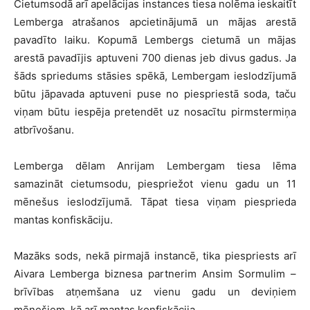
Cietumsodā arī apelācijas instances tiesa nolēma ieskaitīt
Lemberga atrašanos apcietinājumā un mājas arestā
pavadīto laiku. Kopumā Lembergs cietumā un mājas
arestā pavadījis aptuveni 700 dienas jeb divus gadus. Ja
šāds spriedums stāsies spēkā, Lembergam ieslodzījumā
būtu jāpavada aptuveni puse no piespriestā soda, taču
viņam būtu iespēja pretendēt uz nosacītu pirmstermiņa
atbrīvošanu.
Lemberga dēlam Anrijam Lembergam tiesa lēma
samazināt cietumsodu, piespriežot vienu gadu un 11
mēnešus ieslodzījumā. Tāpat tiesa viņam piesprieda
mantas konfiskāciju.
Mazāks sods, nekā pirmajā instancē, tika piespriests arī
Aivara Lemberga biznesa partnerim Ansim Sormulim –
brīvības atņemšana uz vienu gadu un deviņiem
mēnešiem, kā arī mantas konfiskācija.