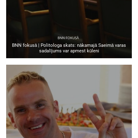
BNN FOKUSĀ
BNN fokusā | Politologa skats: nākamajā Saeimā varas
sadalījums var apmest kūleni