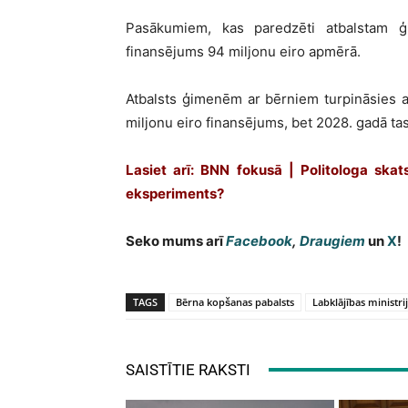
Pasākumiem, kas paredzēti atbalstam 
finansējums 94 miljonu eiro apmērā.
Atbalsts ģimenēm ar bērniem turpināsies a
miljonu eiro finansējums, bet 2028. gadā tas
Lasiet arī: BNN fokusā | Politologa skat
eksperiments?
Seko mums arī
Facebook
,
Draugiem
un
X
!
TAGS
Bērna kopšanas pabalsts
Labklājības ministri
SAISTĪTIE RAKSTI