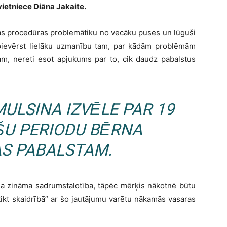
vietniece Diāna Jakaite.
nas procedūras problemātiku no vecāku puses un lūguši
 pievērst lielāku uzmanību tam, par kādām problēmām
am, nereti esot apjukums par to, cik daudz pabalstus
ULSINA IZVĒLE PAR 19
ŠU PERIODU BĒRNA
S PABALSTAM.
ama zināma sadrumstalotība, tāpēc mērķis nākotnē būtu
tikt skaidrībā” ar šo jautājumu varētu nākamās vasaras