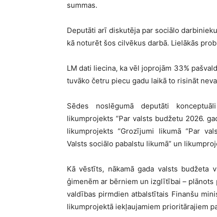
summas.
Deputāti arī diskutēja par sociālo darbiniek
kā noturēt šos cilvēkus darbā. Lielākās pro
LM dati liecina, ka vēl joprojām 33% pašval
tuvāko četru piecu gadu laikā to risināt neva
Sēdes noslēgumā deputāti konceptuāli a
likumprojekts “Par valsts budžetu 2026. g
likumprojekts “Grozījumi likumā “Par val
Valsts sociālo pabalstu likumā” un likumpro
Kā vēstīts, nākamā gada valsts budžeta va
ģimenēm ar bērniem un izglītībai – plānots
valdības pirmdien atbalstītais Finanšu mini
likumprojektā iekļaujamiem prioritārajiem 