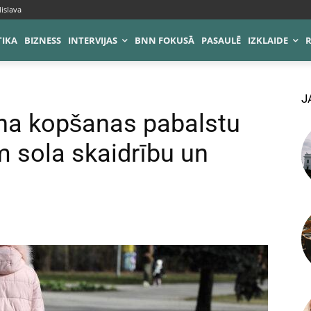
islava
TIKA
BIZNESS
INTERVIJAS
BNN FOKUSĀ
PASAULĒ
IZKLAIDE
J
na kopšanas pabalstu
 sola skaidrību un