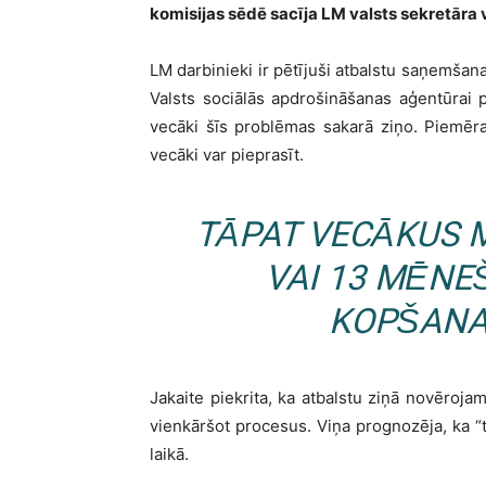
komisijas sēdē sacīja LM valsts sekretāra 
LM darbinieki ir pētījuši atbalstu saņemša
Valsts sociālās apdrošināšanas aģentūrai
vecāki šīs problēmas sakarā ziņo. Piemēr
vecāki var pieprasīt.
TĀPAT VECĀKUS M
VAI 13 MĒNE
KOPŠANA
Jakaite piekrita, ka atbalstu ziņā novēroj
vienkāršot procesus. Viņa prognozēja, ka “
laikā.