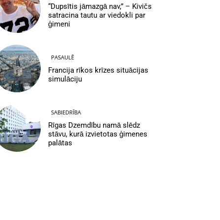
“Dupsītis jāmazgā nav,” – Kivičs
satracina tautu ar viedokli par
ģimeni
PASAULĒ
Francija rīkos krīzes situācijas
simulāciju
SABIEDRĪBA
Rīgas Dzemdību namā slēdz
stāvu, kurā izvietotas ģimenes
palātas