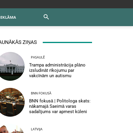
REKLĀMA
AUNĀKĀS ZIŅAS
PASAULĒ
Trampa administrācija plāno
izsludināt rīkojumu par
vakcīnām un autismu
BNN FOKUSĀ
BNN fokusā | Politologa skats:
nākamajā Saeimā varas
sadalījums var apmest kūleni
LATVIJA