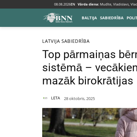
08.08.2026
EN
Vārda diena:
Mudīte, Vladislavs, Vlad
BALTIJA
SABIEDRĪBA
POLI
Sākums
Baltija
Latvija
LATVIJA
SABIEDRĪBA
Top pārmaiņas bēr
sistēmā – vecākiem
mazāk birokrātijas
LETA
28 oktobris, 2025