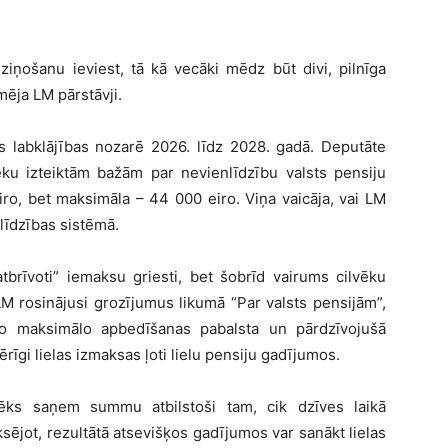
 ziņošanu ieviest, tā kā vecāki mēdz būt divi, pilnīga
ēja LM pārstāvji.
s labklājības nozarē 2026. līdz 2028. gadā. Deputāte
ku izteiktām bažām par nevienlīdzību valsts pensiju
iro, bet maksimāla – 44 000 eiro. Viņa vaicāja, vai LM
nlīdzības sistēmā.
“atbrīvoti” iemaksu griesti, bet šobrīd vairums cilvēku
LM rosinājusi grozījumus likumā “Par valsts pensijām”,
o maksimālo apbedīšanas pabalsta un pārdzīvojušā
rīgi lielas izmaksas ļoti lielu pensiju gadījumos.
lvēks saņem summu atbilstoši tam, cik dzīves laikā
eksējot, rezultātā atsevišķos gadījumos var sanākt lielas