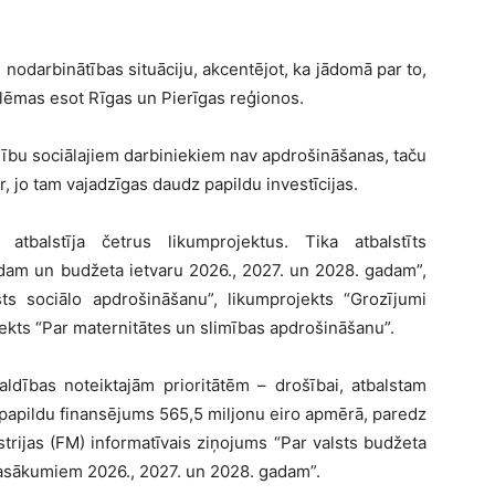
u nodarbinātības situāciju, akcentējot, ka jādomā par to,
blēmas esot Rīgas un Pierīgas reģionos.
dību sociālajiem darbiniekiem nav apdrošināšanas, taču
r, jo tam vajadzīgas daudz papildu investīcijas.
tbalstīja četrus likumprojektus. Tika atbalstīts
adam un budžeta ietvaru 2026., 2027. un 2028. gadam”,
sts sociālo apdrošināšanu”, likumprojekts “Grozījumi
jekts “Par maternitātes un slimības apdrošināšanu”.
ldības noteiktajām prioritātēm – drošībai, atbalstam
 papildu finansējums 565,5 miljonu eiro apmērā, paredz
strijas (FM) informatīvais ziņojums “Par valsts budžeta
pasākumiem 2026., 2027. un 2028. gadam”.