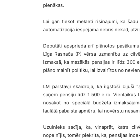
pienākas.
Lai gan tiekot meklēti risinājumi, kā šādu
automatizācija iespējama nebūs nekad, atzīm
Deputāti apsprieda arī plānotos pasākumu
Līga Rasnača (P) vērsa uzmanību uz cilvē
izmaksā, ka mazākās pensijas ir līdz 300 e
plāno mainīt politiku, lai izvairītos no nevie
LM pārstāvji skaidroja, ka ilgstoši bijuši 
saņem pensiju līdz 1 500 eiro. Vienlaikus 
nosakot no speciālā budžeta izmaksājam
laulātā pabalsta apmēru, lai novērstu nesamē
Uzulnieks sacīja, ka, viņaprāt, katrs ci
nopelnījis, tomēr piekrita, ka, pensijas ind