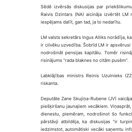
Sēdē izvērsās diskusijas par priekšlikum
Raivis Dzintars (NA) aicināja izvērtēt L
iespējams dalīt, gan tad, ja to nedarītu.
LM valsts sekretārs Ingus Alliks norādīja, 
ir cilvēku uzvedība. Šobrīd LM ir apsvērusi
nodrošināt pensijas kapitālu. Tomēr risin
risinājums “rada blaknes no citām pusēm”.
Labklājības ministrs Reinis Uzulnieks (Z
riskanta.
Deputāte Zane Skujiņa-Rubene (JV) vaicāja,
piešķiršanu jaunajiem vecākiem. Viņasprāt,
dienestu, piemēram, nodrošinot šo funkci
pārstāvji atbildēja, ka diskusijas “ir turp
iedzimstot, automātiski vecāki saņemtu in