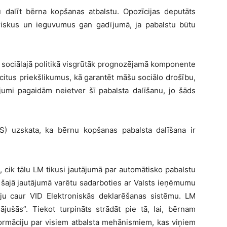
u dalīt bērna kopšanas atbalstu. Opozīcijas deputāts
M riskus un ieguvumus gan gadījumā, ja pabalstu būtu
ka sociālajā politikā visgrūtāk prognozējamā komponente
 citus priekšlikumus, kā garantēt māšu sociālo drošību,
ājumi pagaidām neietver šī pabalsta dalīšanu, jo šāds
ZS) uzskata, ka bērnu kopšanas pabalsta dalīšana ir
 cik tālu LM tikusi jautājumā par automātisko pabalstu
 šajā jautājumā varētu sadarboties ar Valsts ieņēmumu
ju caur VID Elektroniskās deklarēšanas sistēmu. LM
inājušās”. Tiekot turpināts strādāt pie tā, lai, bērnam
formāciju par visiem atbalsta mehānismiem, kas viņiem