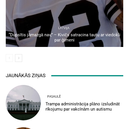
LATVIJA
“Dupsītis jāmazgā nav,” – Kivičs satracina tautu ar viedokli
par ģimeni
JAUNĀKĀS ZIŅAS
PASAULĒ
Trampa administrācija plāno izsludināt
rīkojumu par vakcīnām un autismu