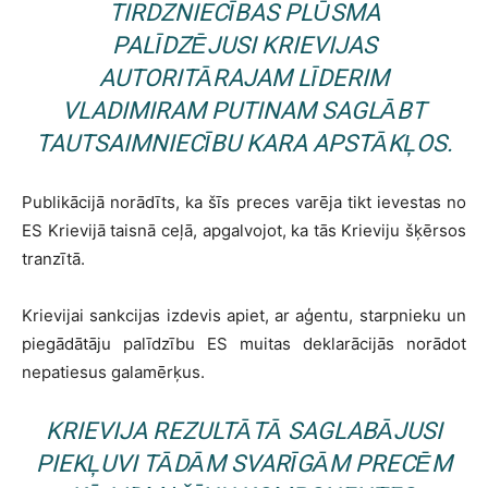
TIRDZNIECĪBAS PLŪSMA
PALĪDZĒJUSI KRIEVIJAS
AUTORITĀRAJAM LĪDERIM
VLADIMIRAM PUTINAM SAGLĀBT
TAUTSAIMNIECĪBU KARA APSTĀKĻOS.
Publikācijā norādīts, ka šīs preces varēja tikt ievestas no
ES Krievijā taisnā ceļā, apgalvojot, ka tās Krieviju šķērsos
tranzītā.
Krievijai sankcijas izdevis apiet, ar aģentu, starpnieku un
piegādātāju palīdzību ES muitas deklarācijās norādot
nepatiesus galamērķus.
KRIEVIJA REZULTĀTĀ SAGLABĀJUSI
PIEKĻUVI TĀDĀM SVARĪGĀM PRECĒM