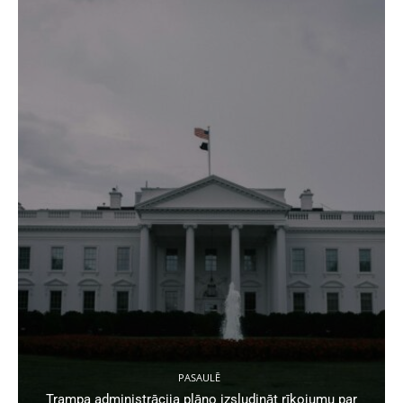
PASAULĒ
Trampa administrācija plāno izsludināt rīkojumu par