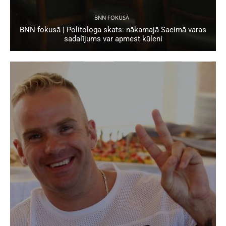
BNN FOKUSĀ
BNN fokusā | Politologa skats: nākamajā Saeimā varas
sadalījums var apmest kūleni