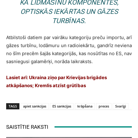
KĀ LIDMAŠĪNU KOMPONENTES,
OPTISKĀS IEKĀRTAS UN GĀZES
TURBĪNAS.
Atbilstoši datiem par vairāku kategoriju preču importu, arī
gāzes turbīnu, lodāmuru un radioiekārtu, gandrīz neviena
no šīm precēm šajās kategorijās, kas nosūtītas no ES, nav
sasniegusi galamērķi, norāda laikraksts.
Lasiet arī:
Ukraina ziņo par Krievijas brigādes
atkāpšanos; Kremlis atzīst grūtības
TAGS
apiet sankcijas
ES sankcijas
krāpšana
preces
Svarīgi
SAISTĪTIE RAKSTI