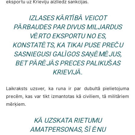
eksportu uz Krieviju aizliedz sankcijas.
IZLASES KĀRTĪBĀ VEICOT
PĀRBAUDES PAR DIVUS MILJARDUS
VĒRTO EKSPORTU NO ES,
KONSTATĒTS, KA TIKAI PUSE PREČU
SASNIEGUSI GALĪGOS SAŅĒMĒJUS,
BET PĀRĒJĀS PRECES PALIKUŠAS
KRIEVIJĀ.
Laikraksts uzsver, ka runa ir par dubultā pielietojuma
precēm, kas var tikt izmantotas kā civiliem, tā militāriem
mērķiem.
KĀ UZSKATA RIETUMU
AMATPERSONAS, ŠĪ ĒNU