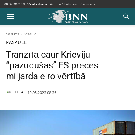
08.08.2026
EN
Vārda diena:
Mudīte, Vladislavs, Vladislava
Sākums
Pasaulē
PASAULĒ
Tranzītā caur Krieviju
“pazudušas” ES preces
miljarda eiro vērtībā
LETA
12.05.2023 08:36