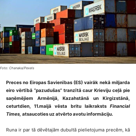
Foto: Chanaka/Pexels
Preces no Eiropas Savienības (ES) vairāk nekā miljarda
eiro vērtībā “pazudušas” tranzītā caur Krieviju ceļā pie
saņēmējiem Armēnijā, Kazahstānā un Kirgizstānā,
ceturtdien, 11.maijā vēsta britu laikraksts
Financial
Times,
atsaucoties uz atvērto avotu informāciju.
Runa ir par tā dēvētajām dubultā pielietojuma precēm, kā