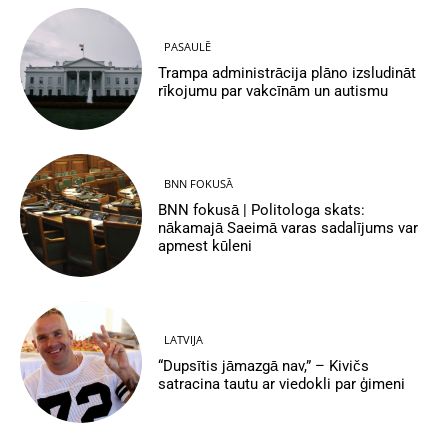
PASAULĒ
Trampa administrācija plāno izsludināt
rīkojumu par vakcīnām un autismu
BNN FOKUSĀ
BNN fokusā | Politologa skats:
nākamajā Saeimā varas sadalījums var
apmest kūleni
LATVIJA
“Dupsītis jāmazgā nav,” – Kivičs
satracina tautu ar viedokli par ģimeni