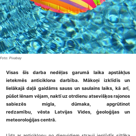
Foto: Pixabay
Visas šīs darba nedēļas garumā laika apstākļus
ietekmēs anticiklona darbība. Mākoņi izklīdīs un
lielākajā daļā gaidāms sauss un saulains laiks, kā arī,
pūšot lēnam vējam, naktī uz otrdienu atsevišķos rajonos
sabiezēs migla, dūmaka, apgrūtinot
redzamību, vēsta Latvijas Vides, ģeoloģijas un
meteoroloģijas centrā.
Līdz ar anticiklonu no dienvidiem strauji ieplūdīs siltāka