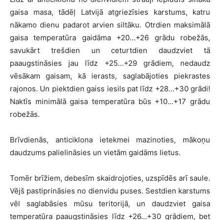
gaisa masa, tādēļ Latvijā atgriezīsies karstums, katru
nākamo dienu padarot arvien siltāku. Otrdien maksimālā
gaisa temperatūra gaidāma +20…+26 grādu robežās,
savukārt trešdien un ceturtdien daudzviet tā
paaugstināsies jau līdz +25…+29 grādiem, nedaudz
vēsākam gaisam, kā ierasts, saglabājoties piekrastes
rajonos. Un piektdien gaiss iesils pat līdz +28…+30 grādi!
Naktīs minimālā gaisa temperatūra būs +10…+17 grādu
robežās.
Brīvdienās, anticiklona ietekmei mazinoties, mākoņu
daudzums palielināsies un vietām gaidāms lietus.
Tomēr brīžiem, debesīm skaidrojoties, uzspīdēs arī saule.
Vējš pastiprināsies no dienvidu puses. Sestdien karstums
vēl saglabāsies mūsu teritorijā, un daudzviet gaisa
temperatūra paaugstināsies līdz +26…+30 grādiem, bet