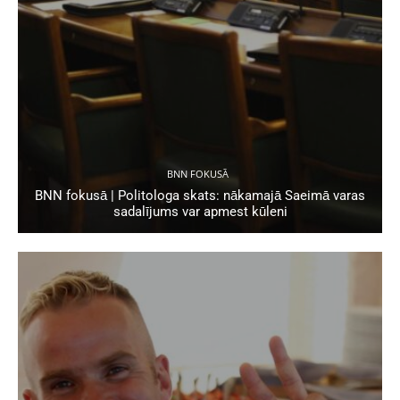
BNN FOKUSĀ
BNN fokusā | Politologa skats: nākamajā Saeimā varas
sadalījums var apmest kūleni