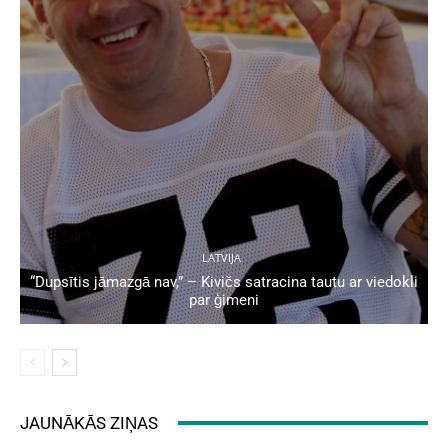
LATVIJA
“Dupsītis jāmazgā nav,” – Kivičs satracina tautu ar viedokli
par ģimeni
JAUNĀKĀS ZIŅAS