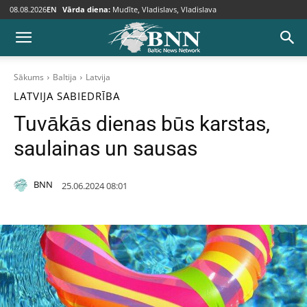
08.08.2026
EN
Vārda diena:
Mudīte, Vladislavs, Vladislava
Sākums
Baltija
Latvija
LATVIJA
SABIEDRĪBA
Tuvākās dienas būs karstas,
saulainas un sausas
BNN
25.06.2024 08:01