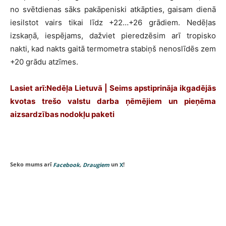
no svētdienas sāks pakāpeniski atkāpties, gaisam dienā
iesilstot vairs tikai līdz +22…+26 grādiem. Nedēļas
izskaņā, iespējams, dažviet pieredzēsim arī tropisko
nakti, kad nakts gaitā termometra stabiņš nenoslīdēs zem
+20 grādu atzīmes.
Lasiet arī:Nedēļa Lietuvā | Seims apstiprināja ikgadējās
kvotas trešo valstu darba ņēmējiem un pieņēma
aizsardzības nodokļu paketi
Seko mums arī
,
un
!
Facebook
Draugiem
X