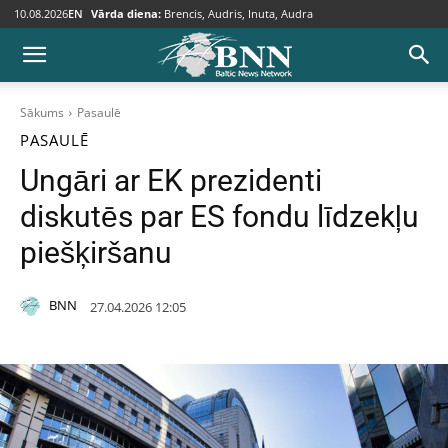
10.08.2026
EN
Vārda diena:
Brencis, Audris, Inuta, Audra
Sākums
Pasaulē
PASAULĒ
Ungāri ar EK prezidenti
diskutēs par ES fondu līdzekļu
piešķiršanu
BNN
27.04.2026 12:05