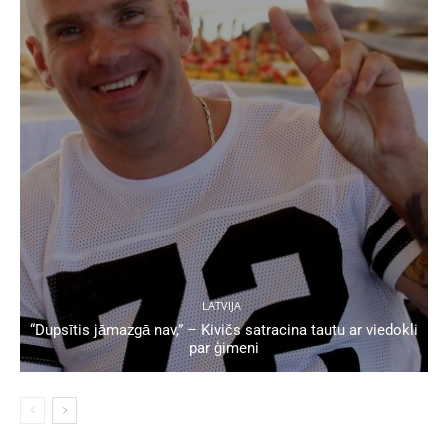
LATVIJA
“Dupsītis jāmazgā nav,” – Kivičs satracina tautu ar viedokli
par ģimeni