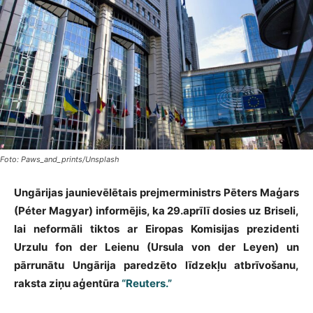
Foto: Paws_and_prints/Unsplash
Ungārijas jaunievēlētais prejmerministrs Pēters Maģars
(Péter Magyar) informējis, ka 29.aprīlī dosies uz Briseli,
lai neformāli tiktos ar Eiropas Komisijas prezidenti
Urzulu fon der Leienu (Ursula von der Leyen) un
pārrunātu Ungārija paredzēto līdzekļu atbrīvošanu,
raksta ziņu aģentūra
“Reuters.”