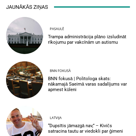
JAUNĀKĀS ZIŅAS
PASAULĒ
Trampa administrācija plāno izsludināt
rīkojumu par vakcīnām un autismu
BNN FOKUSĀ
BNN fokusā | Politologa skats:
nākamajā Saeimā varas sadalījums var
apmest kūleni
LATVIJA
“Dupsītis jāmazgā nav,” – Kivičs
satracina tautu ar viedokli par ģimeni