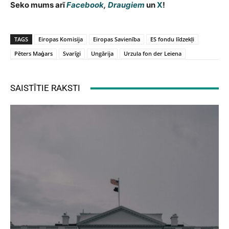
Seko mums arī
Facebook
,
Draugiem
un
X
!
TAGS
Eiropas Komisija
Eiropas Savienība
ES fondu līdzekļi
Pēters Maģars
Svarīgi
Ungārija
Urzula fon der Leiena
SAISTĪTIE RAKSTI