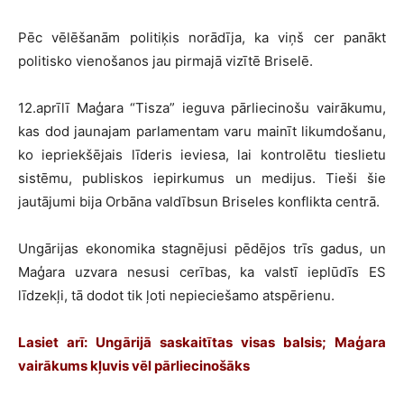
Pēc vēlēšanām politiķis norādīja, ka viņš cer panākt
politisko vienošanos jau pirmajā vizītē Briselē.
12.aprīlī Maģara “Tisza” ieguva pārliecinošu vairākumu,
kas dod jaunajam parlamentam varu mainīt likumdošanu,
ko iepriekšējais līderis ieviesa, lai kontrolētu tieslietu
sistēmu, publiskos iepirkumus un medijus. Tieši šie
jautājumi bija Orbāna valdībsun Briseles konflikta centrā.
Ungārijas ekonomika stagnējusi pēdējos trīs gadus, un
Maģara uzvara nesusi cerības, ka valstī ieplūdīs ES
līdzekļi, tā dodot tik ļoti nepieciešamo atspērienu.
Lasiet arī: Ungārijā saskaitītas visas balsis; Maģara
vairākums kļuvis vēl pārliecinošāks