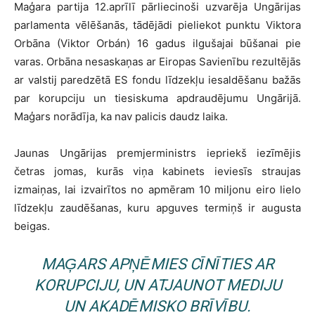
Maģara partija 12.aprīlī pārliecinoši uzvarēja Ungārijas
parlamenta vēlēšanās, tādējādi pieliekot punktu Viktora
Orbāna (Viktor Orbán) 16 gadus ilgušajai būšanai pie
varas. Orbāna nesaskaņas ar Eiropas Savienību rezultējās
ar valstij paredzētā ES fondu līdzekļu iesaldēšanu bažās
par korupciju un tiesiskuma apdraudējumu Ungārijā.
Maģars norādīja, ka nav palicis daudz laika.
Jaunas Ungārijas premjerministrs iepriekš iezīmējis
četras jomas, kurās viņa kabinets ieviesīs straujas
izmaiņas, lai izvairītos no apmēram 10 miljonu eiro lielo
līdzekļu zaudēšanas, kuru apguves termiņš ir augusta
beigas.
MAĢARS APŅĒMIES CĪNĪTIES AR
KORUPCIJU, UN ATJAUNOT MEDIJU
UN AKADĒMISKO BRĪVĪBU.