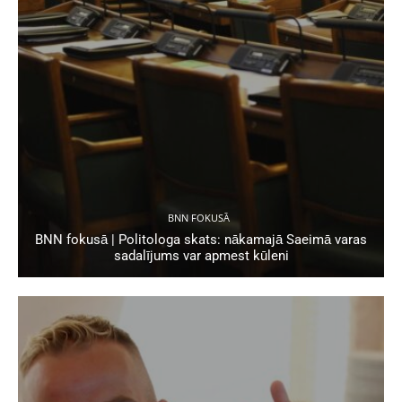
BNN FOKUSĀ
BNN fokusā | Politologa skats: nākamajā Saeimā varas
sadalījums var apmest kūleni