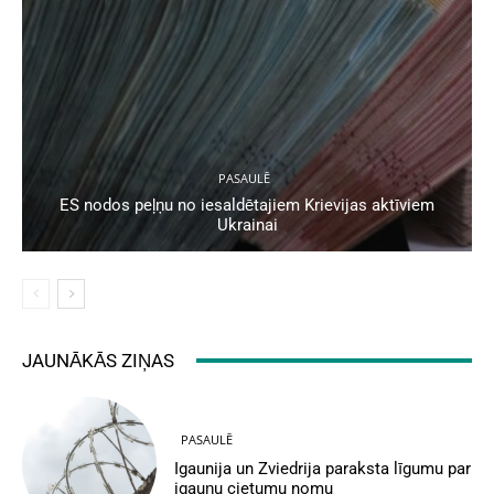
PASAULĒ
ES nodos peļņu no iesaldētajiem Krievijas aktīviem
Ukrainai
JAUNĀKĀS ZIŅAS
PASAULĒ
Igaunija un Zviedrija paraksta līgumu par
igauņu cietumu nomu