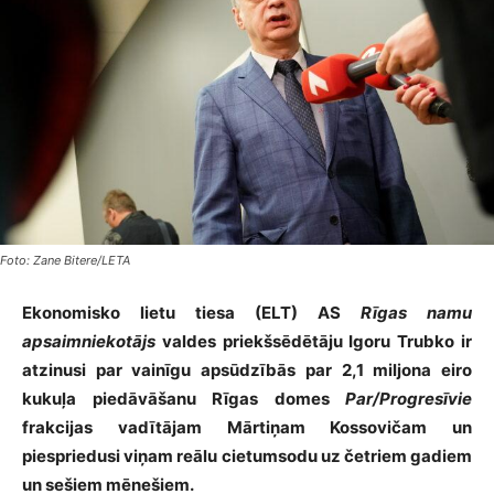
Foto: Zane Bitere/LETA
Ekonomisko lietu tiesa (ELT) AS
Rīgas namu
apsaimniekotājs
valdes priekšsēdētāju Igoru Trubko ir
atzinusi par vainīgu apsūdzībās par 2,1 miljona eiro
kukuļa piedāvāšanu Rīgas domes
Par/Progresīvie
frakcijas vadītājam Mārtiņam Kossovičam un
piespriedusi viņam reālu cietumsodu uz četriem gadiem
un sešiem mēnešiem.