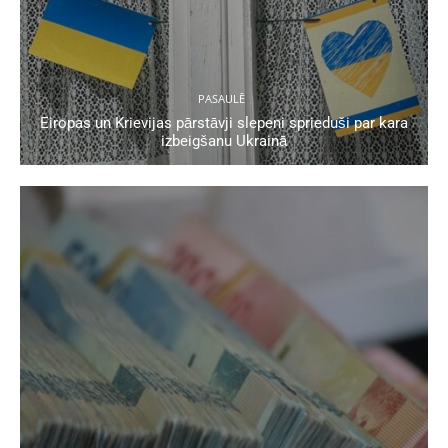
PASAULĒ
Eiropas un Krievijas pārstāvji slepeni sprieduši par kara
izbeigšanu Ukrainā