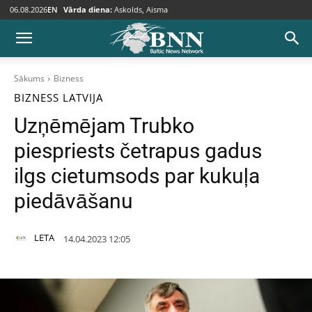
06.08.2026
EN
Vārda diena:
Askolds, Aisma
Sākums
Bizness
BIZNESS
LATVIJA
Uzņēmējam Trubko
piespriests četrapus gadus
ilgs cietumsods par kukuļa
piedāvāšanu
LETA
14.04.2023 12:05