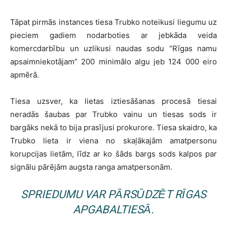
Tāpat pirmās instances tiesa Trubko noteikusi liegumu uz
pieciem gadiem nodarboties ar jebkāda veida
komercdarbību un uzlikusi naudas sodu “Rīgas namu
apsaimniekotājam” 200 minimālo algu jeb 124 000 eiro
apmērā.
Tiesa uzsver, ka lietas iztiesāšanas procesā tiesai
neradās šaubas par Trubko vainu un tiesas sods ir
bargāks nekā to bija prasījusi prokurore. Tiesa skaidro, ka
Trubko lieta ir viena no skaļākajām amatpersonu
korupcijas lietām, līdz ar ko šāds bargs sods kalpos par
signālu pārējām augsta ranga amatpersonām.
SPRIEDUMU VAR PĀRSŪDZĒT RĪGAS
APGABALTIESĀ.