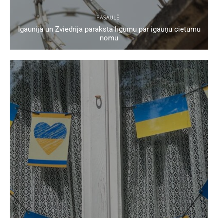
PASAULĒ
Igaunija un Zviedrija paraksta līgumu par igauņu cietumu
nomu