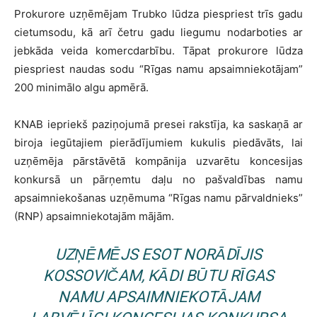
Prokurore uzņēmējam Trubko lūdza piespriest trīs gadu
cietumsodu, kā arī četru gadu liegumu nodarboties ar
jebkāda veida komercdarbību. Tāpat prokurore lūdza
piespriest naudas sodu “Rīgas namu apsaimniekotājam”
200 minimālo algu apmērā.
KNAB iepriekš paziņojumā presei rakstīja, ka saskaņā ar
biroja iegūtajiem pierādījumiem kukulis piedāvāts, lai
uzņēmēja pārstāvētā kompānija uzvarētu koncesijas
konkursā un pārņemtu daļu no pašvaldības namu
apsaimniekošanas uzņēmuma “Rīgas namu pārvaldnieks”
(RNP) apsaimniekotajām mājām.
UZŅĒMĒJS ESOT NORĀDĪJIS
KOSSOVIČAM, KĀDI BŪTU
RĪGAS
NAMU APSAIMNIEKOTĀJAM