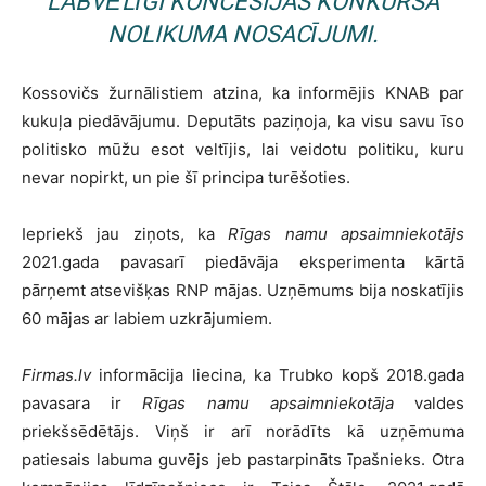
LABVĒLĪGI KONCESIJAS KONKURSA
NOLIKUMA NOSACĪJUMI.
Kossovičs žurnālistiem atzina, ka informējis KNAB par
kukuļa piedāvājumu. Deputāts paziņoja, ka visu savu īso
politisko mūžu esot veltījis, lai veidotu politiku, kuru
nevar nopirkt, un pie šī principa turēšoties.
Iepriekš jau ziņots, ka
Rīgas namu apsaimniekotājs
2021.gada pavasarī piedāvāja eksperimenta kārtā
pārņemt atsevišķas RNP mājas. Uzņēmums bija noskatījis
60 mājas ar labiem uzkrājumiem.
Firmas.lv
informācija liecina, ka Trubko kopš 2018.gada
pavasara ir
Rīgas namu apsaimniekotāja
valdes
priekšsēdētājs. Viņš ir arī norādīts kā uzņēmuma
patiesais labuma guvējs jeb pastarpināts īpašnieks. Otra