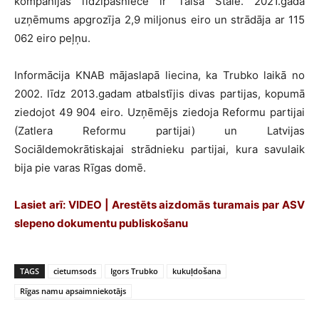
kompānijas līdzīpašniece ir Taisa Štāle. 2021.gadā
uzņēmums apgrozīja 2,9 miljonus eiro un strādāja ar 115
062 eiro peļņu.
Informācija KNAB mājaslapā liecina, ka Trubko laikā no
2002. līdz 2013.gadam atbalstījis divas partijas, kopumā
ziedojot 49 904 eiro. Uzņēmējs ziedoja Reformu partijai
(Zatlera Reformu partijai) un Latvijas
Sociāldemokrātiskajai strādnieku partijai, kura savulaik
bija pie varas Rīgas domē.
Lasiet arī:
VIDEO | Arestēts aizdomās turamais par ASV
slepeno dokumentu publiskošanu
TAGS
cietumsods
Igors Trubko
kukuļdošana
Rīgas namu apsaimniekotājs