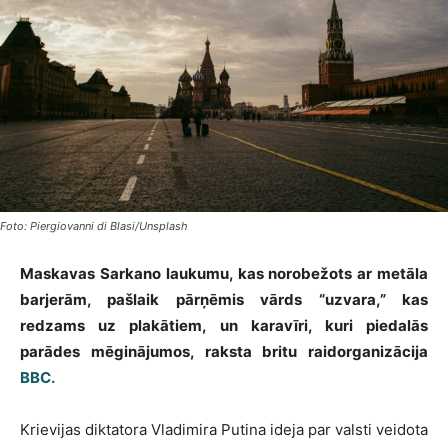
Foto: Piergiovanni di Blasi/Unsplash
Maskavas Sarkano laukumu, kas norobežots ar metāla
barjerām, pašlaik pārņēmis vārds “uzvara,” kas
redzams uz plakātiem, un karavīri, kuri piedalās
parādes mēginājumos, raksta britu raidorganizācija
BBC.
Krievijas diktatora Vladimira Putina ideja par valsti veidota