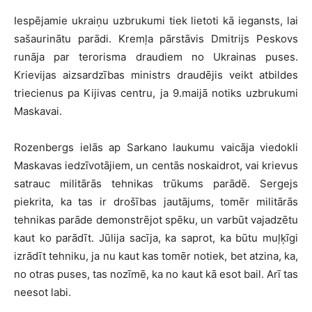
Iespējamie ukraiņu uzbrukumi tiek lietoti kā iegansts, lai
sašaurinātu parādi. Kremļa pārstāvis Dmitrijs Peskovs
runāja par terorisma draudiem no Ukrainas puses.
Krievijas aizsardzības ministrs draudējis veikt atbildes
triecienus pa Kijivas centru, ja 9.maijā notiks uzbrukumi
Maskavai.
Rozenbergs ielās ap Sarkano laukumu vaicāja viedokli
Maskavas iedzīvotājiem, un centās noskaidrot, vai krievus
satrauc militārās tehnikas trūkums parādē. Sergejs
piekrita, ka tas ir drošības jautājums, tomēr militārās
tehnikas parāde demonstrējot spēku, un varbūt vajadzētu
kaut ko parādīt. Jūlija sacīja, ka saprot, ka būtu muļķīgi
izrādīt tehniku, ja nu kaut kas tomēr notiek, bet atzina, ka,
no otras puses, tas nozīmē, ka no kaut kā esot bail. Arī tas
neesot labi.