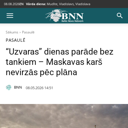
08.08.2026
EN
Vārda diena:
Mudīte, Vladislavs, Vladislava
Sākums
Pasaulē
PASAULĒ
“Uzvaras” dienas parāde bez
tankiem – Maskavas karš
nevirzās pēc plāna
BNN
08.05.2026 14:51