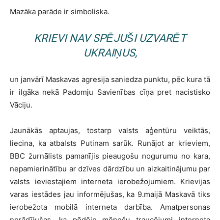
Mazāka parāde ir simboliska.
KRIEVI NAV SPĒJUŠI UZVARĒT
UKRAIŅUS,
un janvārī Maskavas agresija saniedza punktu, pēc kura tā
ir ilgāka nekā Padomju Savienības cīņa pret nacistisko
Vāciju.
Jaunākās aptaujas, tostarp valsts aģentūru veiktās,
liecina, ka atbalsts Putinam sarūk. Runājot ar krieviem,
BBC žurnālists pamanījis pieaugošu nogurumu no kara,
nepamierinātību ar dzīves dārdzību un aizkaitinājumu par
valsts ieviestajiem interneta ierobežojumiem. Krievijas
varas iestādes jau informējušas, ka 9.maijā Maskavā tiks
ierobežota mobilā interneta darbība. Amatpersonas
norādījušas, ka pēdējo mēnešu traucējumi interneta