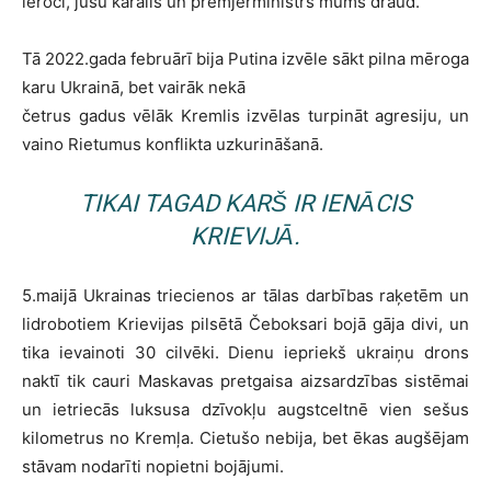
ieroči, jūsu karalis un premjerministrs mums draud.”
Tā 2022.gada februārī bija Putina izvēle sākt pilna mēroga
karu Ukrainā, bet vairāk nekā
četrus gadus vēlāk Kremlis izvēlas turpināt agresiju, un
vaino Rietumus konflikta uzkurināšanā.
TIKAI TAGAD KARŠ IR IENĀCIS
KRIEVIJĀ.
5.maijā Ukrainas triecienos ar tālas darbības raķetēm un
lidrobotiem Krievijas pilsētā Čeboksari bojā gāja divi, un
tika ievainoti 30 cilvēki. Dienu iepriekš ukraiņu drons
naktī tik cauri Maskavas pretgaisa aizsardzības sistēmai
un ietriecās luksusa dzīvokļu augstceltnē vien sešus
kilometrus no Kremļa. Cietušo nebija, bet ēkas augšējam
stāvam nodarīti nopietni bojājumi.