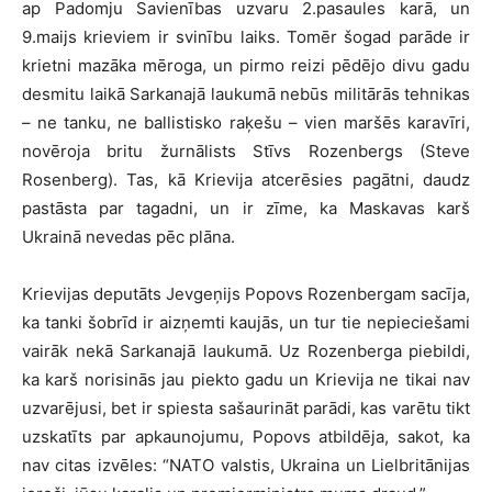
ap Padomju Savienības uzvaru 2.pasaules karā, un
9.maijs krieviem ir svinību laiks. Tomēr šogad parāde ir
krietni mazāka mēroga, un pirmo reizi pēdējo divu gadu
desmitu laikā Sarkanajā laukumā nebūs militārās tehnikas
– ne tanku, ne ballistisko raķešu – vien maršēs karavīri,
novēroja britu žurnālists Stīvs Rozenbergs (Steve
Rosenberg). Tas, kā Krievija atcerēsies pagātni, daudz
pastāsta par tagadni, un ir zīme, ka Maskavas karš
Ukrainā nevedas pēc plāna.
Krievijas deputāts Jevgeņijs Popovs Rozenbergam sacīja,
ka tanki šobrīd ir aizņemti kaujās, un tur tie nepieciešami
vairāk nekā Sarkanajā laukumā. Uz Rozenberga piebildi,
ka karš norisinās jau piekto gadu un Krievija ne tikai nav
uzvarējusi, bet ir spiesta sašaurināt parādi, kas varētu tikt
uzskatīts par apkaunojumu, Popovs atbildēja, sakot, ka
nav citas izvēles: “NATO valstis, Ukraina un Lielbritānijas