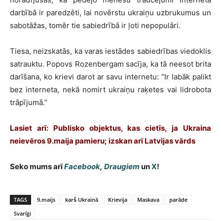
darbībā ir paredzēti, lai novērstu ukraiņu uzbrukumus un
sabotāžas, tomēr tie sabiedrībā ir ļoti nepopulāri.
Tiesa, neizskatās, ka varas iestādes sabiedrības viedoklis
satrauktu. Popovs Rozenbergam sacīja, ka tā neesot brita
darīšana, ko krievi darot ar savu internetu: “Ir labāk palikt
bez interneta, nekā nomirt ukraiņu raķetes vai lidrobota
trāpījumā.”
Lasiet arī: Publisko objektus, kas cietīs, ja Ukraina
neievēros 9.maija pamieru; izskan arī Latvijas vārds
Seko mums arī
Facebook
,
Draugiem
un
X
!
TAGS
9.maijs
karš Ukrainā
Krievija
Maskava
parāde
Svarīgi