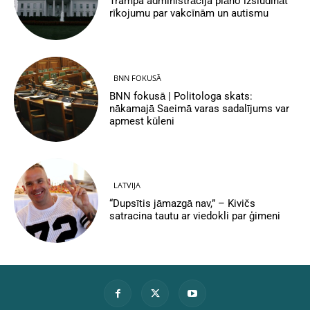
Trampa administrācija plāno izsludināt
rīkojumu par vakcīnām un autismu
BNN FOKUSĀ
BNN fokusā | Politologa skats:
nākamajā Saeimā varas sadalījums var
apmest kūleni
LATVIJA
“Dupsītis jāmazgā nav,” – Kivičs
satracina tautu ar viedokli par ģimeni