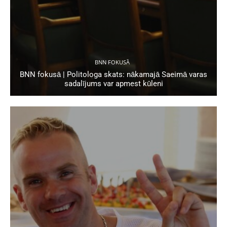
BNN FOKUSĀ
BNN fokusā | Politologa skats: nākamajā Saeimā varas
sadalījums var apmest kūleni