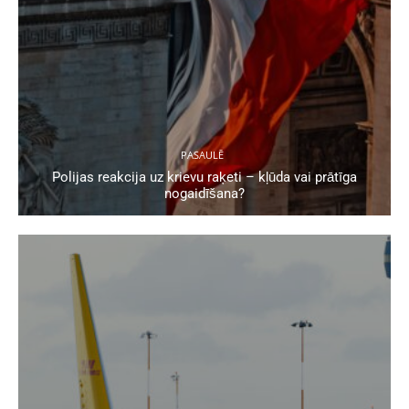
PASAULĒ
Polijas reakcija uz krievu raķeti – kļūda vai prātīga
nogaidīšana?