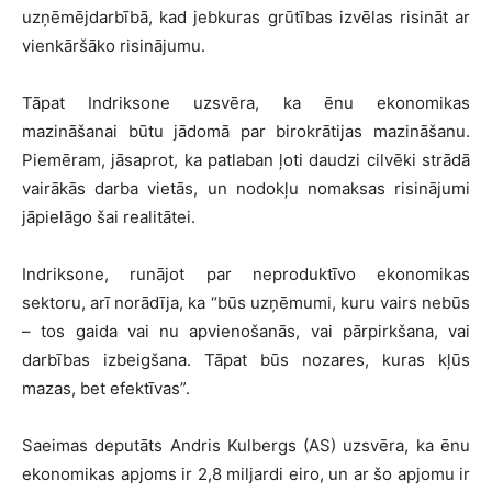
uzņēmējdarbībā, kad jebkuras grūtības izvēlas risināt ar
vienkāršāko risinājumu.
Tāpat Indriksone uzsvēra, ka ēnu ekonomikas
mazināšanai būtu jādomā par birokrātijas mazināšanu.
Piemēram, jāsaprot, ka patlaban ļoti daudzi cilvēki strādā
vairākās darba vietās, un nodokļu nomaksas risinājumi
jāpielāgo šai realitātei.
Indriksone, runājot par neproduktīvo ekonomikas
sektoru, arī norādīja, ka “būs uzņēmumi, kuru vairs nebūs
– tos gaida vai nu apvienošanās, vai pārpirkšana, vai
darbības izbeigšana. Tāpat būs nozares, kuras kļūs
mazas, bet efektīvas”.
Saeimas deputāts Andris Kulbergs (AS) uzsvēra, ka ēnu
ekonomikas apjoms ir 2,8 miljardi eiro, un ar šo apjomu ir