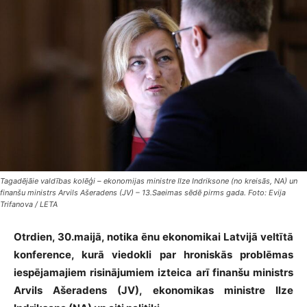
Tagadējāie valdības kolēģi – ekonomijas ministre Ilze Indriksone (no kreisās, NA) un
finanšu ministrs Arvils Ašeradens (JV) – 13.Saeimas sēdē pirms gada. Foto: Evija
Trifanova / LETA
Otrdien, 30.maijā, notika ēnu ekonomikai Latvijā veltītā
konference, kurā viedokli par hroniskās problēmas
iespējamajiem risinājumiem izteica arī finanšu ministrs
Arvils Ašeradens (JV), ekonomikas ministre Ilze