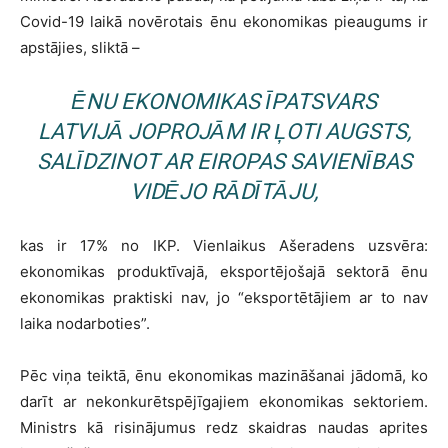
Covid-19 laikā novērotais ēnu ekonomikas pieaugums ir
apstājies, sliktā –
ĒNU EKONOMIKAS ĪPATSVARS
LATVIJĀ JOPROJĀM IR ĻOTI AUGSTS,
SALĪDZINOT AR EIROPAS SAVIENĪBAS
VIDĒJO RĀDĪTĀJU,
kas ir 17% no IKP. Vienlaikus Ašeradens uzsvēra:
ekonomikas produktīvajā, eksportējošajā sektorā ēnu
ekonomikas praktiski nav, jo “eksportētājiem ar to nav
laika nodarboties”.
Pēc viņa teiktā, ēnu ekonomikas mazināšanai jādomā, ko
darīt ar nekonkurētspējīgajiem ekonomikas sektoriem.
Ministrs kā risinājumus redz skaidras naudas aprites