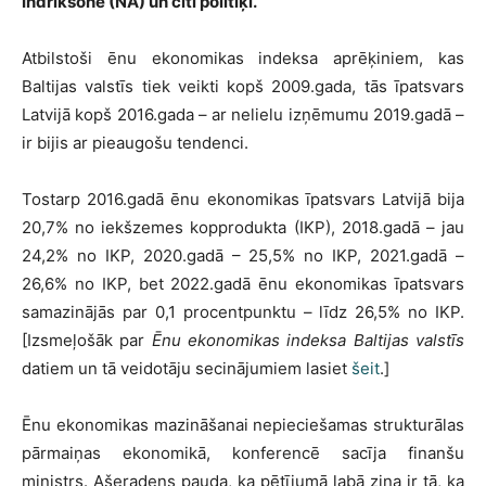
Indriksone (NA) un citi politiķi.
Atbilstoši ēnu ekonomikas indeksa aprēķiniem, kas
Baltijas valstīs tiek veikti kopš 2009.gada, tās īpatsvars
Latvijā kopš 2016.gada – ar nelielu izņēmumu 2019.gadā –
ir bijis ar pieaugošu tendenci.
Tostarp 2016.gadā ēnu ekonomikas īpatsvars Latvijā bija
20,7% no iekšzemes kopprodukta (IKP), 2018.gadā – jau
24,2% no IKP, 2020.gadā – 25,5% no IKP, 2021.gadā –
26,6% no IKP, bet 2022.gadā ēnu ekonomikas īpatsvars
samazinājās par 0,1 procentpunktu – līdz 26,5% no IKP.
[Izsmeļošāk par
Ēnu ekonomikas indeksa Baltijas valstīs
datiem un tā veidotāju secinājumiem lasiet
šeit
.]
Ēnu ekonomikas mazināšanai nepieciešamas strukturālas
pārmaiņas ekonomikā, konferencē sacīja finanšu
ministrs. Ašeradens pauda, ka pētījumā labā ziņa ir tā, ka