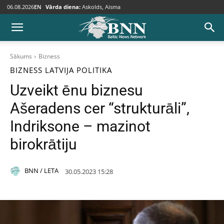
06.08.2026
EN
Vārda diena:
Askolds, Aisma
Sākums
Bizness
BIZNESS
LATVIJA
POLITIKA
Uzveikt ēnu biznesu
Ašeradens cer “strukturāli”,
Indriksone – mazinot
birokrātiju
BNN / LETA
30.05.2023 15:28