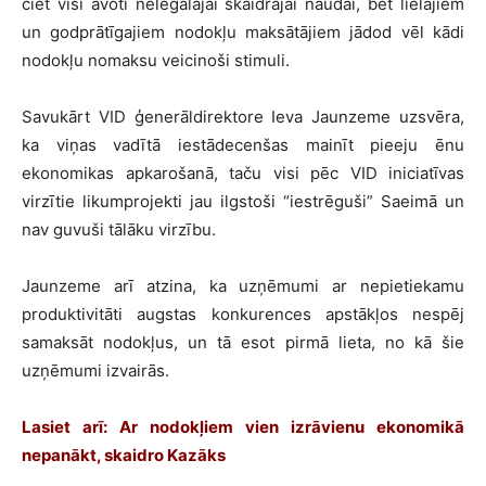
ciet visi avoti nelegālajai skaidrajai naudai, bet lielajiem
un godprātīgajiem nodokļu maksātājiem jādod vēl kādi
nodokļu nomaksu veicinoši stimuli.
Savukārt VID ģenerāldirektore Ieva Jaunzeme uzsvēra,
ka viņas vadītā iestādecenšas mainīt pieeju ēnu
ekonomikas apkarošanā, taču visi pēc VID iniciatīvas
virzītie likumprojekti jau ilgstoši “iestrēguši” Saeimā un
nav guvuši tālāku virzību.
Jaunzeme arī atzina, ka uzņēmumi ar nepietiekamu
produktivitāti augstas konkurences apstākļos nespēj
samaksāt nodokļus, un tā esot pirmā lieta, no kā šie
uzņēmumi izvairās.
Lasiet arī: Ar nodokļiem vien izrāvienu ekonomikā
nepanākt, skaidro Kazāks