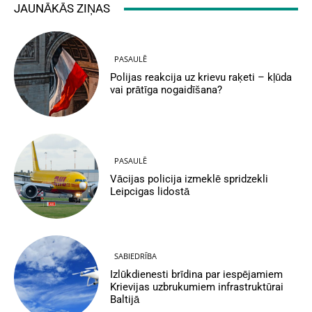
JAUNĀKĀS ZIŅAS
PASAULĒ
Polijas reakcija uz krievu raķeti – kļūda
vai prātīga nogaidīšana?
PASAULĒ
Vācijas policija izmeklē spridzekli
Leipcigas lidostā
SABIEDRĪBA
Izlūkdienesti brīdina par iespējamiem
Krievijas uzbrukumiem infrastruktūrai
Baltijā