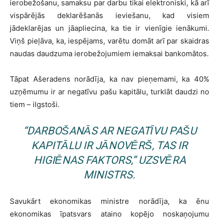
ierobežošanu, samaksu par darbu tikai elektroniski, kā arī
vispārējās deklarēšanās ieviešanu, kad visiem
jādeklarējas un jāapliecina, ka tie ir vienīgie ienākumi.
Viņš pieļāva, ka, iespējams, varētu domāt arī par skaidras
naudas daudzuma ierobežojumiem iemaksai bankomātos.
Tāpat Ašeradens norādīja, ka nav pieņemami, ka 40%
uzņēmumu ir ar negatīvu pašu kapitālu, turklāt daudzi no
tiem – ilgstoši.
“DARBOŠANĀS AR NEGATĪVU PAŠU
KAPITĀLU IR JĀNOVĒRŠ, TAS IR
HIGIĒNAS FAKTORS,” UZSVĒRA
MINISTRS.
Savukārt ekonomikas ministre norādīja, ka ēnu
ekonomikas īpatsvars ataino kopējo noskaņojumu