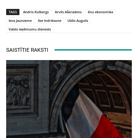
TAGS
Andris Kulbergs
Arvils Ašeradens
ēnu ekonomika
Ieva Jaunzeme
Ilze Indriksone
Uldis Augulis
Valsts ieņēmumu dienests
SAISTĪTIE RAKSTI