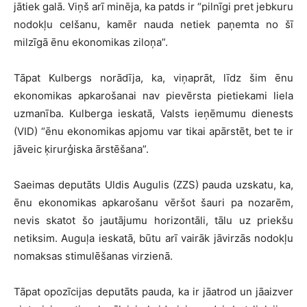
jātiek galā. Viņš arī minēja, ka patds ir “pilnīgi pret jebkuru
nodokļu celšanu, kamēr nauda netiek paņemta no šī
milzīgā ēnu ekonomikas ziloņa”.
Tāpat Kulbergs norādīja, ka, viņaprāt, līdz šim ēnu
ekonomikas apkarošanai nav pievērsta pietiekami liela
uzmanība. Kulberga ieskatā, Valsts ieņēmumu dienests
(VID) “ēnu ekonomikas apjomu var tikai apārstēt, bet te ir
jāveic ķirurģiska ārstēšana”.
Saeimas deputāts Uldis Augulis (ZZS) pauda uzskatu, ka,
ēnu ekonomikas apkarošanu vēršot šauri pa nozarēm,
nevis skatot šo jautājumu horizontāli, tālu uz priekšu
netiksim. Auguļa ieskatā, būtu arī vairāk jāvirzās nodokļu
nomaksas stimulēšanas virzienā.
Tāpat opozīcijas deputāts pauda, ka ir jāatrod un jāaizver