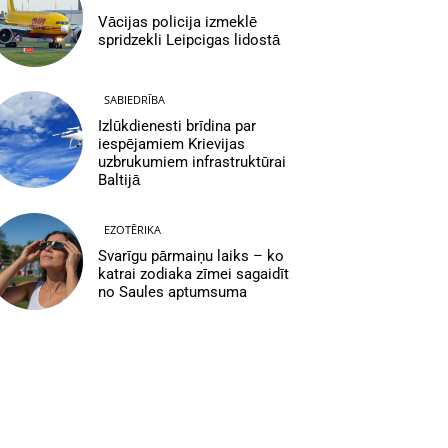
Vācijas policija izmeklē
spridzekli Leipcigas lidostā
SABIEDRĪBA
Izlūkdienesti brīdina par
iespējamiem Krievijas
uzbrukumiem infrastruktūrai
Baltijā
EZOTĒRIKA
Svarīgu pārmaiņu laiks – ko
katrai zodiaka zīmei sagaidīt
no Saules aptumsuma