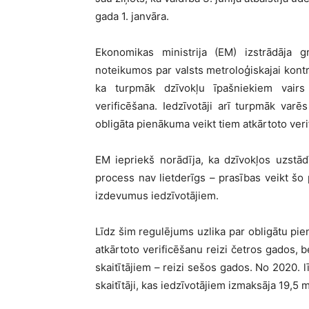
gada 1. janvāra.
Ekonomikas ministrija (EM) izstrādāja 
noteikumos par valsts metroloģiskajai kontr
ka turpmāk dzīvokļu īpašniekiem vairs 
verificēšana. Iedzīvotāji arī turpmāk var
obligāta pienākuma veikt tiem atkārtoto verif
EM iepriekš norādīja, ka dzīvokļos uzstādī
process nav lietderīgs – prasības veikt š
izdevumus iedzīvotājiem.
Līdz šim regulējums uzlika par obligātu pi
atkārtoto verificēšanu reizi četros gados,
skaitītājiem – reizi sešos gados. No 2020. 
skaitītāji, kas iedzīvotājiem izmaksāja 19,5 