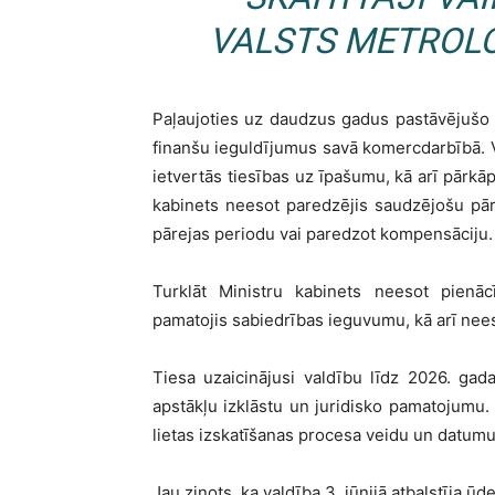
VALSTS METROLO
Paļaujoties uz daudzus gadus pastāvējušo t
finanšu ieguldījumus savā komercdarbībā. V
ietvertās tiesības uz īpašumu, kā arī pārkāp
kabinets neesot paredzējis saudzējošu pā
pārejas periodu vai paredzot kompensāciju.
Turklāt Ministru kabinets neesot pienāc
pamatojis sabiedrības ieguvumu, kā arī nees
Tiesa uzaicinājusi valdību līdz 2026. gada
apstākļu izklāstu un juridisko pamatojumu.
lietas izskatīšanas procesa veidu un datumu
Jau ziņots, ka valdība 3. jūnijā atbalstīja ū