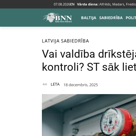
07.08.2026
EN
Vārda diena:
Alfrēds, Madars, Fredis
BALTIJA
SABIEDRĪBA
POLI
Sākums
Baltija
Latvija
LATVIJA
SABIEDRĪBA
Vai valdība drīkstēj
kontroli? ST sāk lie
LETA
18 decembris, 2025