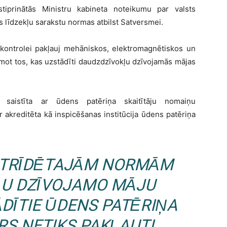
stiprinātās Ministru kabineta noteikumu par valsts
s līdzekļu sarakstu normas atbilst Satversmei.
 kontrolei pakļauj mehāniskos, elektromagnētiskos un
emot tos, kas uzstādīti daudzdzīvokļu dzīvojamās mājas
a saistīta ar ūdens patēriņa skaitītāju nomaiņu
r akreditēta kā inspicēšanas institūcija ūdens patēriņa
STRĪDĒTAJĀM NORMĀM
U DZĪVOJAMO MĀJU
DĪTIE ŪDENS PATĒRIŅA
IRS NETIKS PAKĻAUTI