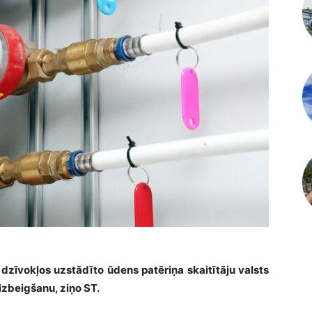
 dzīvokļos uzstādīto ūdens patēriņa skaitītāju valsts
izbeigšanu, ziņo ST.