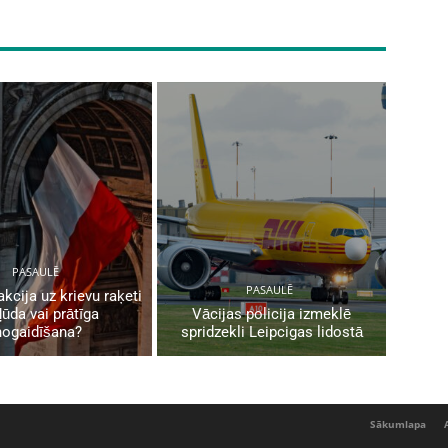
PASAULĒ
PASAULĒ
akcija uz krievu raķeti
ļūda vai prātīga
Vācijas policija izmeklē
nogaidīšana?
spridzekli Leipcigas lidostā
Sākumlapa