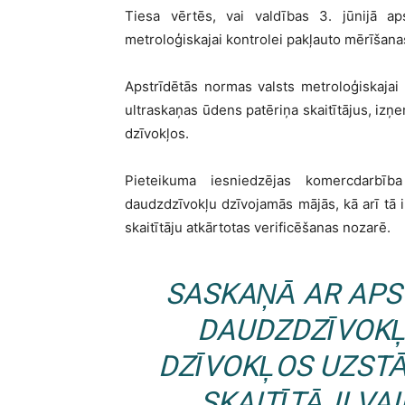
Tiesa vērtēs, vai valdības 3. jūnijā ap
metroloģiskajai kontrolei pakļauto mērīšana
Apstrīdētās normas valsts metroloģiskajai
ultraskaņas ūdens patēriņa skaitītājus, izņ
dzīvokļos.
Pieteikuma iesniedzējas komercdarbīb
daudzdzīvokļu dzīvojamās mājās, kā arī tā i
skaitītāju atkārtotas verificēšanas nozarē.
SASKAŅĀ AR AP
DAUDZDZĪVOKĻ
DZĪVOKĻOS UZSTĀ
SKAITĪTĀJI VA