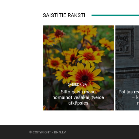
SAISTĪTIE RAKSTI
SABIEDRĪBA
Silto gaisa masu
Polijas re
nomainot vēsākai, tveice
– k
atkāpsies
© COPYRIGHT - BNN.LV