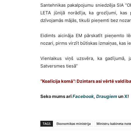
Santehnikas pakalpojumu sniedzēja SIA “OB 
LETA jūnijā norādīja, ka grozījumi, kas 
dzīvojamās mājās, tikuši pieņemti bez nozar
Eidimts aicināja EM pārskatīt pieņemto l
nozari, pirms virzīt būtiskas izmaiņas, kas
Vienlaikus viņš uzsvēra, ka gadījumā, j
Satversmes tiesā”
“Koalīcija komā”: Dzintars asi vērtē valdīb
Seko mums arī
Facebook
,
Draugiem
un
X
!
TAGS
Ekonomikas ministrija
Ministru kabineta not