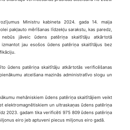
grozījumus Ministru kabineta 2024. gada 14. maija
olei pakļauto mērīšanas līdzekļu sarakstu, kas paredz,
nebūs jāveic ūdens patēriņa skaitītāju atkārtotā
ēs izmantot jau esošos ūdens patēriņa skaitītājus bez
ikāciju.
to ūdens patēriņa skaitītāju atkārtotās verificēšanas
o pienākumu atcelšana mazinās administratīvo slogu un
enākumu mehāniskiem ūdens patēriņa skaitītājiem veikt
 bet elektromagnētiskiem un ultraskaņas ūdens patēriņa
līdz 2023. gadam tika verificēti 975 809 ūdens patēriņa
miljonus eiro jeb aptuveni piecus miljonus eiro gadā.