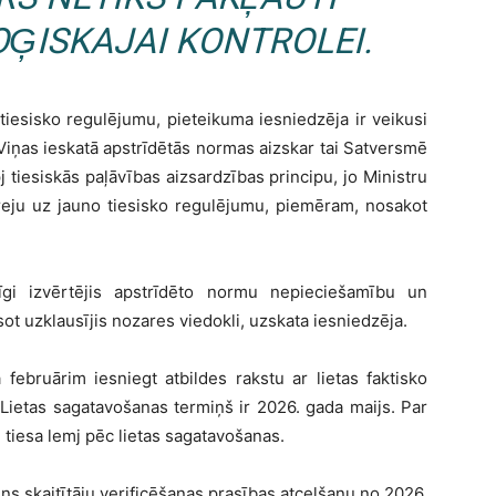
ĢISKAJAI KONTROLEI.
iesisko regulējumu, pieteikuma iesniedzēja ir veikusi
iņas ieskatā apstrīdētās normas aizskar tai Satversmē
j tiesiskās paļāvības aizsardzības principu, jo Ministru
reju uz jauno tiesisko regulējumu, piemēram, nosakot
īgi izvērtējis apstrīdēto normu nepieciešamību un
ot uzklausījis nozares viedokli, uzskata iesniedzēja.
 februārim iesniegt atbildes rakstu ar lietas faktisko
 Lietas sagatavošanas termiņš ir 2026. gada maijs. Par
 tiesa lemj pēc lietas sagatavošanas.
dens skaitītāju verificēšanas prasības atcelšanu no 2026.