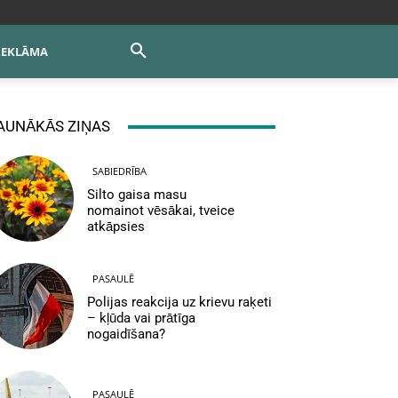
REKLĀMA
AUNĀKĀS ZIŅAS
SABIEDRĪBA
Silto gaisa masu
nomainot vēsākai, tveice
atkāpsies
PASAULĒ
Polijas reakcija uz krievu raķeti
– kļūda vai prātīga
nogaidīšana?
PASAULĒ