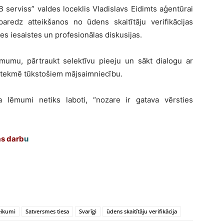
serviss” valdes loceklis Vladislavs Eidimts aģentūrai
paredz atteikšanos no ūdens skaitītāju verifikācijas
es iesaistes un profesionālas diskusijas.
ēmumu, pārtraukt selektīvu pieeju un sākt dialogu ar
 ietekmē tūkstošiem mājsaimniecību.
a lēmumi netiks laboti, “nozare ir gatava vērsties
as darb
u
eikumi
Satversmes tiesa
Svarīgi
ūdens skaitītāju verifikācija