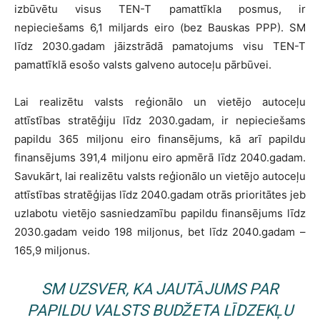
izbūvētu visus TEN-T pamattīkla posmus, ir
nepieciešams 6,1 miljards eiro (bez Bauskas PPP). SM
līdz 2030.gadam jāizstrādā pamatojums visu TEN-T
pamattīklā esošo valsts galveno autoceļu pārbūvei.
Lai realizētu valsts reģionālo un vietējo autoceļu
attīstības stratēģiju līdz 2030.gadam, ir nepieciešams
papildu 365 miljonu eiro finansējums, kā arī papildu
finansējums 391,4 miljonu eiro apmērā līdz 2040.gadam.
Savukārt, lai realizētu valsts reģionālo un vietējo autoceļu
attīstības stratēģijas līdz 2040.gadam otrās prioritātes jeb
uzlabotu vietējo sasniedzamību papildu finansējums līdz
2030.gadam veido 198 miljonus, bet līdz 2040.gadam –
165,9 miljonus.
SM UZSVER, KA JAUTĀJUMS PAR
PAPILDU VALSTS BUDŽETA LĪDZEKĻU