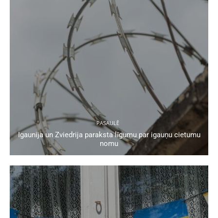
PASAULĒ
Igaunija un Zviedrija paraksta līgumu par igauņu cietumu
nomu