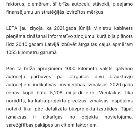
faktorus, piemēram, šī brīža autoceļu stāvokli, pieejamo
finansējumu un stratēģijās izvirzītos mērķus.
LETA jau ziņoja, ka 2021.gada jūnijā Ministru kabinets
pieņēma zināšanai informatīvo ziņojumu, kurā bija plānots
līdz 2040.gadam Latvijā izbūvēt ātrgaitas ceļus apmēram
1055 kilometru garumā.
Pēc tā brīža aprēķiniem 1000 kilometri valsts galveno
autoceļu pārbūves par ātrgaitas divu brauktuvju
autoceļiem indikatīvās būvniecības izmaksas 2020.gada
cenās kopā būtu 5,206 miljardi eiro. Vienlaikus tika
norādīts, ka katra projekta precīzas izmaksas iespējams
noteikt tikai pēc detalizēta būvprojekta izstrādes. Tāpat
izmaksas ir atkarīgas no objekta novietojuma,
sarežģītības pakāpes un citiem faktoriem.