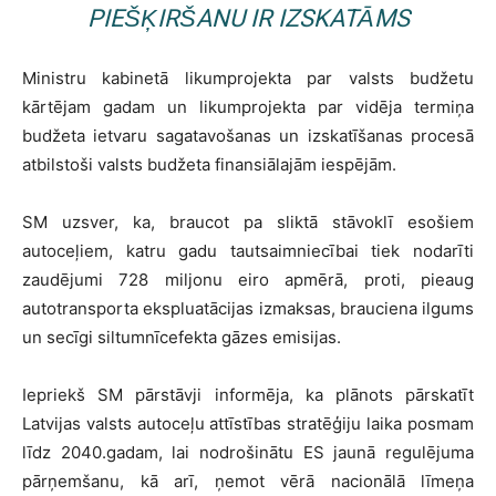
PIEŠĶIRŠANU IR IZSKATĀMS
Ministru kabinetā likumprojekta par valsts budžetu
kārtējam gadam un likumprojekta par vidēja termiņa
budžeta ietvaru sagatavošanas un izskatīšanas procesā
atbilstoši valsts budžeta finansiālajām iespējām.
SM uzsver, ka, braucot pa sliktā stāvoklī esošiem
autoceļiem, katru gadu tautsaimniecībai tiek nodarīti
zaudējumi 728 miljonu eiro apmērā, proti, pieaug
autotransporta ekspluatācijas izmaksas, brauciena ilgums
un secīgi siltumnīcefekta gāzes emisijas.
Iepriekš SM pārstāvji informēja, ka plānots pārskatīt
Latvijas valsts autoceļu attīstības stratēģiju laika posmam
līdz 2040.gadam, lai nodrošinātu ES jaunā regulējuma
pārņemšanu, kā arī, ņemot vērā nacionālā līmeņa