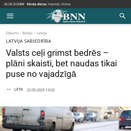
06.08.2026
EN
Vārda diena:
Askolds, Aisma
Sākums
Baltija
Latvija
LATVIJA
SABIEDRĪBA
Valsts ceļi grimst bedrēs –
plāni skaisti, bet naudas tikai
puse no vajadzīgā
LETA
22.05.2025 13:02