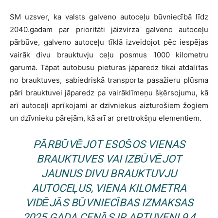
SM uzsver, ka valsts galveno autoceļu būvniecībā līdz
2040.gadam par prioritāti jāizvirza galveno autoceļu
pārbūve, galveno autoceļu tīklā izveidojot pēc iespējas
vairāk divu brauktuvju ceļu posmus 1000 kilometru
garumā. Tāpat autobusu pieturas jāparedz tikai atdalītas
no brauktuves, sabiedriskā transporta pasažieru plūsma
pāri brauktuvei jāparedz pa vairāklīmeņu šķērsojumu, kā
arī autoceļi aprīkojami ar dzīvniekus aizturošiem žogiem
un dzīvnieku pārejām, kā arī ar prettrokšņu elementiem.
PĀRBŪVĒJOT ESOŠOS VIENAS
BRAUKTUVES VAI IZBŪVĒJOT
JAUNUS DIVU BRAUKTUVJU
AUTOCEĻUS, VIENA KILOMETRA
VIDĒJĀS BŪVNIECĪBAS IZMAKSAS
2025.GADA CENĀS IR APTUVENI 9,4