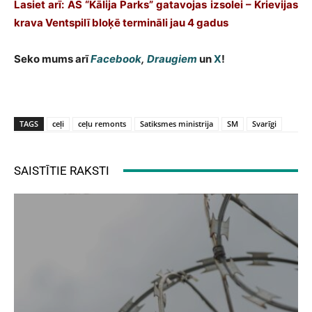
Lasiet arī: AS “Kālija Parks” gatavojas izsolei – Krievijas
krava Ventspilī bloķē termināli jau 4 gadus
Seko mums arī
Facebook
,
Draugiem
un
X
!
TAGS
ceļi
ceļu remonts
Satiksmes ministrija
SM
Svarīgi
SAISTĪTIE RAKSTI