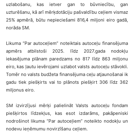
uzlabošanu, kas ietver gan to būvniecību, gan
uzturēšanu, kā arī mērķdotāciju pašvaldību ceļiem vismaz
25% apmērā, būtu nepieciešami 816,4 miljoni eiro gadā,
norāda SM.
Likuma “Par autoceļiem” noteiktais autoceļu finansējuma
apmērs atbilstoši 2025. līdz 2027.gada nodokļu
iekasējuma plānam paredzams no 817 līdz 863 miljonu
eiro, kas ļautu ievērojami uzlabot valsts autoceļu stāvokli.
Tomēr no valsts budžeta finansējuma ceļu atjaunošanai ik
gadu tiek piešķirts vai to plānots piešķirt 306 līdz 362
miljonus eiro.
SM izvirzījusi mērķi palielināt Valsts autoceļu fondam
piešķirtos līdzekļus, kas esot izdarāms, pakāpeniski
nodrošinot likuma “Par autoceļiem” noteikto nodokļu un
nodevu ieņēmumu novirzīšanu ceļiem.