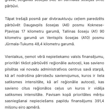
pārbūvi.
Tāpat trešajā posmā par divbrauktuvju ceļiem paredzēts
pārbūvēt Daugavpils šosejas (A6) posmu Koknese-
Pļaviņas 17 kilometru garumā, Tallinas šoseju (A1) 90
kilometru garumā un Ventspils šosejas (A10) posmu
Jūrmala-Tukums 48,4 kilometru garumā.
Vienlaikus, ņemot vērā nepietiekamo valsts finansējumu,
prioritāri tikšot pārbūvēti reģionālie autoceļi, kas savieno
pilsētas vai novadu administratīvos centrus savā starpā,
kā arī nodrošina pārrobežu savienojumus, kuros ir liela
satiksmes intensitāte, kā arī reģionālie autoceļi, kas
savieno citus reģionālos ceļus un kuros ir vidēja
satiksmes intensitāte. Pavisam kopā prioritātes mērķu
sasniegšanai nepieciešams papildu finansējums 391,4
miljonu eiro apmērā.