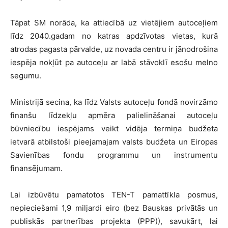
Tāpat SM norāda, ka attiecībā uz vietējiem autoceļiem
līdz 2040.gadam no katras apdzīvotas vietas, kurā
atrodas pagasta pārvalde, uz novada centru ir jānodrošina
iespēja nokļūt pa autoceļu ar labā stāvoklī esošu melno
segumu.
Ministrijā secina, ka līdz Valsts autoceļu fondā novirzāmo
finanšu līdzekļu apmēra palielināšanai autoceļu
būvniecību iespējams veikt vidēja termiņa budžeta
ietvarā atbilstoši pieejamajam valsts budžeta un Eiropas
Savienības fondu programmu un instrumentu
finansējumam.
Lai izbūvētu pamatotos TEN-T pamattīkla posmus,
nepieciešami 1,9 miljardi eiro (bez Bauskas privātās un
publiskās partnerības projekta (PPP)), savukārt, lai