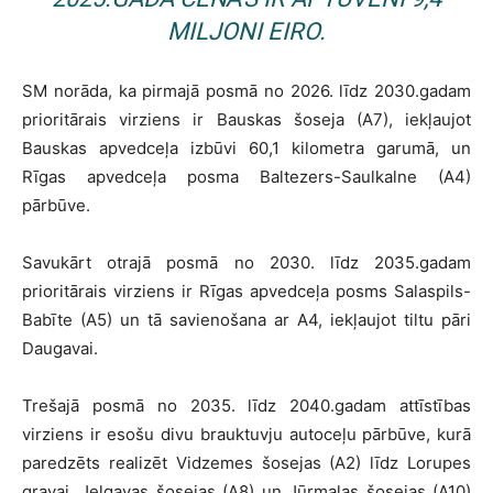
MILJONI EIRO.
SM norāda, ka pirmajā posmā no 2026. līdz 2030.gadam
prioritārais virziens ir Bauskas šoseja (A7), iekļaujot
Bauskas apvedceļa izbūvi 60,1 kilometra garumā, un
Rīgas apvedceļa posma Baltezers-Saulkalne (A4)
pārbūve.
Savukārt otrajā posmā no 2030. līdz 2035.gadam
prioritārais virziens ir Rīgas apvedceļa posms Salaspils-
Babīte (A5) un tā savienošana ar A4, iekļaujot tiltu pāri
Daugavai.
Trešajā posmā no 2035. līdz 2040.gadam attīstības
virziens ir esošu divu brauktuvju autoceļu pārbūve, kurā
paredzēts realizēt Vidzemes šosejas (A2) līdz Lorupes
gravai, Jelgavas šosejas (A8) un Jūrmalas šosejas (A10)