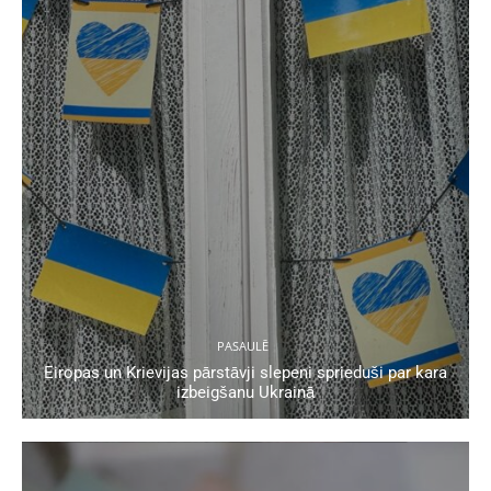
PASAULĒ
Eiropas un Krievijas pārstāvji slepeni sprieduši par kara
izbeigšanu Ukrainā