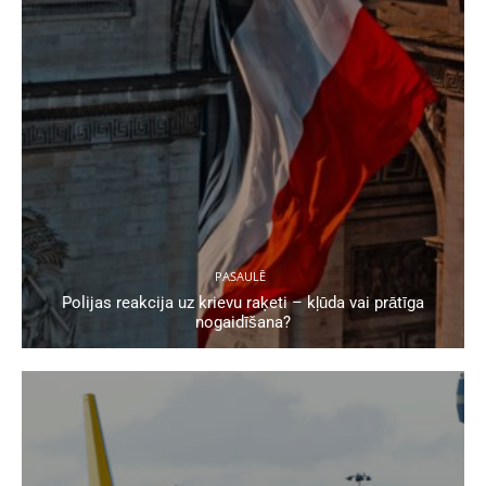
PASAULĒ
Polijas reakcija uz krievu raķeti – kļūda vai prātīga
nogaidīšana?