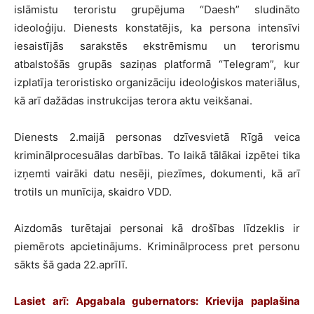
islāmistu teroristu grupējuma “Daesh” sludināto
ideoloģiju. Dienests konstatējis, ka persona intensīvi
iesaistījās sarakstēs ekstrēmismu un terorismu
atbalstošās grupās saziņas platformā “Telegram”, kur
izplatīja teroristisko organizāciju ideoloģiskos materiālus,
kā arī dažādas instrukcijas terora aktu veikšanai.
Dienests 2.maijā personas dzīvesvietā Rīgā veica
kriminālprocesuālas darbības. To laikā tālākai izpētei tika
izņemti vairāki datu nesēji, piezīmes, dokumenti, kā arī
trotils un munīcija, skaidro VDD.
Aizdomās turētajai personai kā drošības līdzeklis ir
piemērots apcietinājums. Kriminālprocess pret personu
sākts šā gada 22.aprīlī.
Lasiet arī: Apgabala gubernators: Krievija paplašina