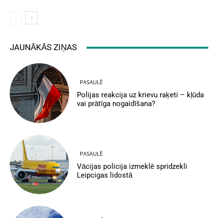
JAUNĀKĀS ZIŅAS
PASAULĒ
Polijas reakcija uz krievu raķeti – kļūda
vai prātīga nogaidīšana?
PASAULĒ
Vācijas policija izmeklē spridzekli
Leipcigas lidostā