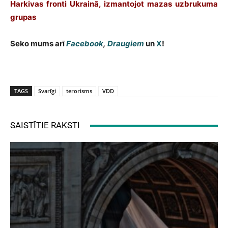
Harkivas fronti Ukrainā, izmantojot mazas uzbrukuma
grupas
Seko mums arī
Facebook
,
Draugiem
un
X
!
TAGS
Svarīgi
terorisms
VDD
SAISTĪTIE RAKSTI