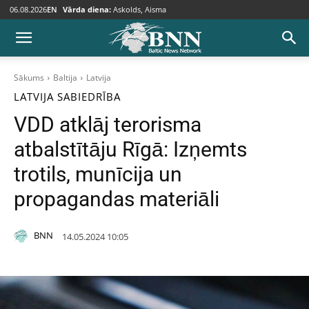
06.08.2026
EN
Vārda diena:
Askolds, Aisma
Sākums
Baltija
Latvija
LATVIJA
SABIEDRĪBA
VDD atklāj terorisma
atbalstītāju Rīgā: Izņemts
trotils, munīcija un
propagandas materiāli
BNN
14.05.2024 10:05