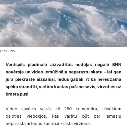
Foto: BNN
Ventspils pludmalē aizvadītās nedēļas nogalē BNN
novēroja un video iemūžināja neparastu skatu – lai gan
jūra piekrastē aizsalusi, ledus gabali, it kā neredzama
spēka stumdīti, vietām kustas paši no sevis, virzoties uz
krasta pusi.
Video savācis vairāk kā 250 komentāru, cilvēkiem
daloties viedokļos, kas varētu būt par iemeslu
neparastajai ledus kustībai krasta virzienā.