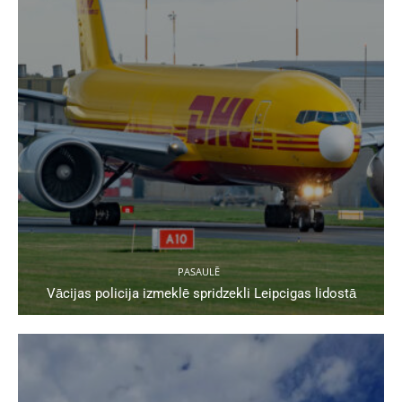
PASAULĒ
Vācijas policija izmeklē spridzekli Leipcigas lidostā