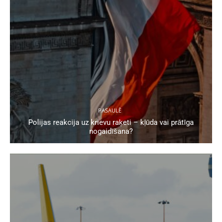
PASAULĒ
Polijas reakcija uz krievu raķeti – kļūda vai prātīga
nogaidīšana?