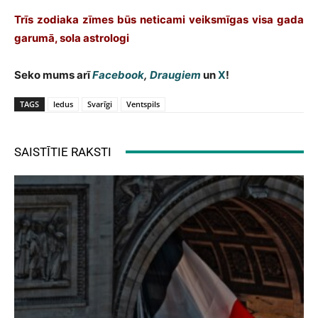
Trīs zodiaka zīmes būs neticami veiksmīgas visa gada
garumā, sola astrologi
Seko mums arī
Facebook
,
Draugiem
un
X
!
TAGS
ledus
Svarīgi
Ventspils
SAISTĪTIE RAKSTI