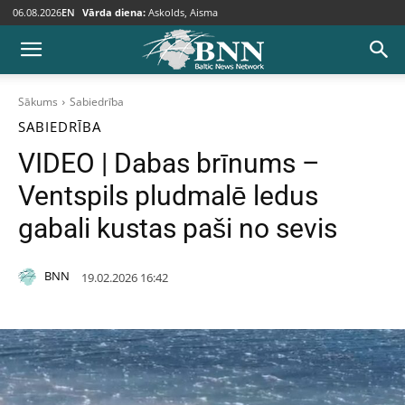
06.08.2026
EN
Vārda diena:
Askolds, Aisma
Sākums
Sabiedrība
SABIEDRĪBA
VIDEO | Dabas brīnums –
Ventspils pludmalē ledus
gabali kustas paši no sevis
BNN
19.02.2026 16:42