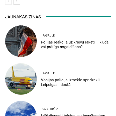
JAUNĀKĀS ZIŅAS
PASAULĒ
Polijas reakcija uz krievu raķeti – kļūda
vai prātīga nogaidīšana?
PASAULĒ
Vācijas policija izmeklē spridzekli
Leipcigas lidostā
SABIEDRĪBA
Izlūkdienesti brīdina par iespējamiem