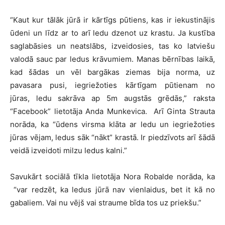
“Kaut kur tālāk jūrā ir kārtīgs pūtiens, kas ir iekustinājis
ūdeni un līdz ar to arī ledu dzenot uz krastu. Ja kustība
saglabāsies un neatslābs, izveidosies, tas ko latviešu
valodā sauc par ledus krāvumiem. Manas bērnības laikā,
kad šādas un vēl bargākas ziemas bija norma, uz
pavasara pusi, iegriežoties kārtīgam pūtienam no
jūras, ledu sakrāva ap 5m augstās grēdās,” raksta
“Facebook” lietotāja Anda Munkevica. Arī Ginta Strauta
norāda, ka “ūdens virsma klāta ar ledu un iegriežoties
jūras vējam, ledus sāk “nākt” krastā. Ir piedzīvots arī šādā
veidā izveidoti milzu ledus kalni.”
Savukārt sociālā tīkla lietotāja Nora Robalde norāda, ka
“var redzēt, ka ledus jūrā nav vienlaidus, bet it kā no
gabaliem. Vai nu vējš vai straume bīda tos uz priekšu.”