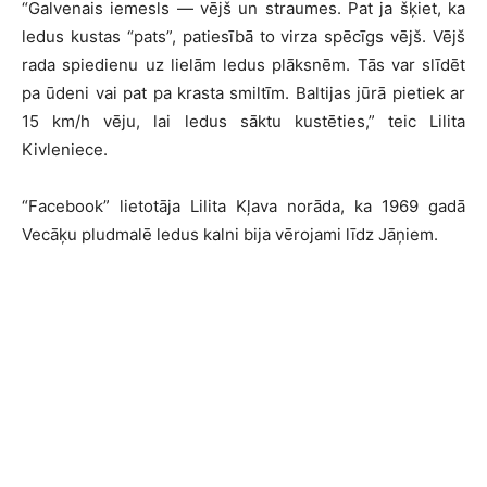
“Galvenais iemesls — vējš un straumes. Pat ja šķiet, ka
ledus kustas “pats”, patiesībā to virza spēcīgs vējš. Vējš
rada spiedienu uz lielām ledus plāksnēm. Tās var slīdēt
pa ūdeni vai pat pa krasta smiltīm. Baltijas jūrā pietiek ar
15 km/h vēju, lai ledus sāktu kustēties,” teic Lilita
Kivleniece.
“Facebook” lietotāja Lilita Kļava norāda, ka 1969 gadā
Vecāķu pludmalē ledus kalni bija vērojami līdz Jāņiem.