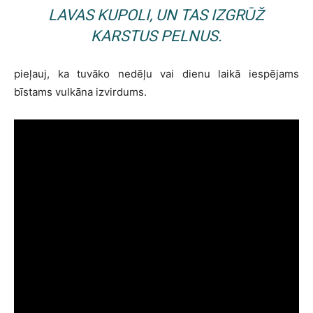
LAVAS KUPOLI, UN TAS IZGRŪŽ
KARSTUS PELNUS.
pieļauj, ka tuvāko nedēļu vai dienu laikā iespējams
bīstams vulkāna izvirdums.