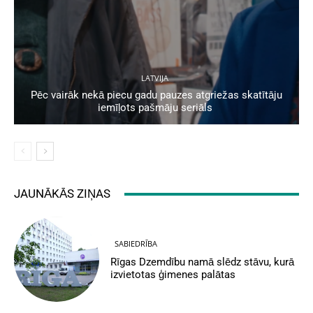
LATVIJA
Pēc vairāk nekā piecu gadu pauzes atgriežas skatītāju
iemīļots pašmāju seriāls
JAUNĀKĀS ZIŅAS
SABIEDRĪBA
Rīgas Dzemdību namā slēdz stāvu, kurā
izvietotas ģimenes palātas