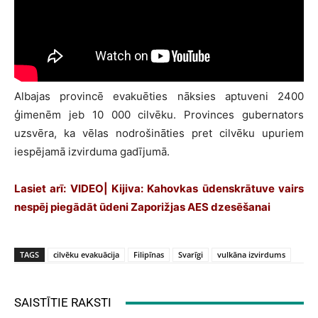
Albajas provincē evakuēties nāksies aptuveni 2400
ģimenēm jeb 10 000 cilvēku. Provinces gubernators
uzsvēra, ka vēlas nodrošināties pret cilvēku upuriem
iespējamā izvirduma gadījumā.
Lasiet arī:
VIDEO| Kijiva: Kahovkas ūdenskrātuve vairs
nespēj piegādāt ūdeni Zaporižjas AES dzesēšanai
TAGS
cilvēku evakuācija
Filipīnas
Svarīgi
vulkāna izvirdums
SAISTĪTIE RAKSTI