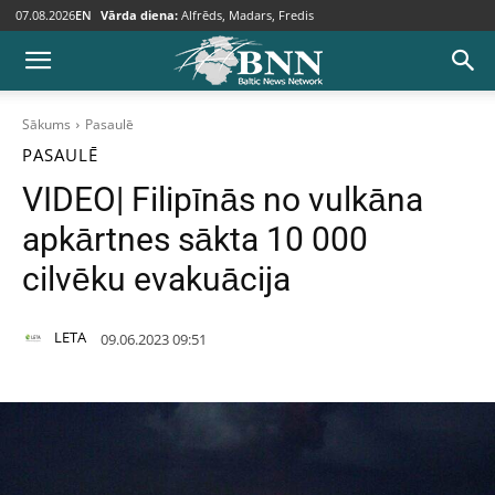
07.08.2026
EN
Vārda diena:
Alfrēds, Madars, Fredis
Sākums
Pasaulē
PASAULĒ
VIDEO| Filipīnās no vulkāna
apkārtnes sākta 10 000
cilvēku evakuācija
LETA
09.06.2023 09:51