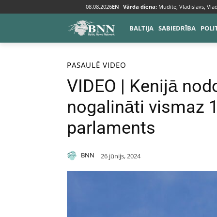
08.08.2026
EN
Vārda diena:
Mudīte, Vladislavs, Vlad
BALTIJA
SABIEDRĪBA
POLI
Sākums
Pasaulē
PASAULĒ
VIDEO
VIDEO | Kenijā nod
nogalināti vismaz 1
parlaments
BNN
26 jūnijs, 2024