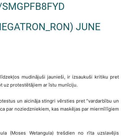
M/SMGPFB8FYD
MEGATRON_RON)
JUNE
īdzekļos mudinājuši jaunieši, ir izsaukuši kritiku pret
 uz protestētājiem ar īstu munīciju.
testus un aicināja stingri vērsties pret “vardarbību un
sauca par noziedzniekiem, kas maskējas par miermīlīgiem
ula (Moses Wetangula) trešdien no rīta uzslavējis