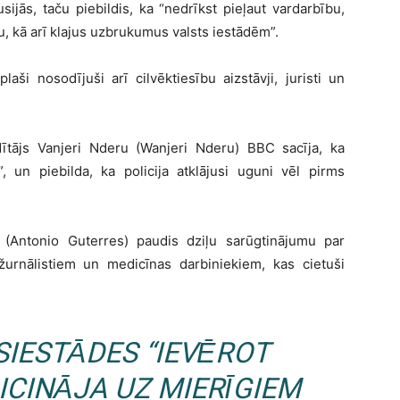
ijās, taču piebildis, ka “nedrīkst pieļaut vardarbību,
, kā arī klajus uzbrukumus valsts iestādēm”.
aši nosodījuši arī cilvēktiesību aizstāvji, juristi un
adītājs Vanjeri Nderu (Wanjeri Nderu) BBC sacīja, ka
”, un piebilda, ka policija atklājusi uguni vēl pirms
(Antonio Guterres) paudis dziļu sarūgtinājumu par
 žurnālistiem un medicīnas darbiniekiem, kas cietuši
SIESTĀDES “IEVĒROT
ICINĀJA UZ MIERĪGIEM