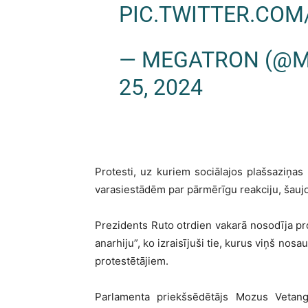
PIC.TWITTER.CO
— MEGATRON (@
25, 2024
Protesti, uz kuriem sociālajos plašsaziņas l
varasiestādēm par pārmērīgu reakciju, šaujot
Prezidents Ruto otrdien vakarā nosodīja pro
anarhiju”, ko izraisījuši tie, kurus viņš no
protestētājiem.
Parlamenta priekšsēdētājs Mozus Vetang