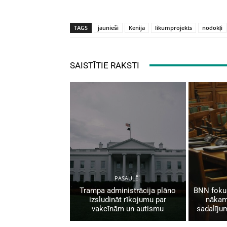
TAGS
jaunieši
Kenija
likumprojekts
nodokļi
SAISTĪTIE RAKSTI
PASAULĒ
Trampa administrācija plāno
BNN fokus
izsludināt rīkojumu par
nākam
vakcīnām un autismu
sadalīju