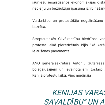
jauniešu iesaistīšanos ekonomiskajās diskus
necieņu un bezjēdzīgu īpašuma iznīcināšanu
Vardarbību un protestētāju nogalināšanu pl
baznīca.
Starptautiskās Cilvēktiesību biedrības v
protesta laikā pieredzētais bijis “kā karā
ielaušanās parlamentā.
ANO ģenerālsekretārs Antoniu Guterrešs 
bojāgājušajiem un ievainotajiem, tostarp
Kenijā protestu laikā. Viņš mudināja
KENIJAS VARA
SAVALDĪBU” UN A