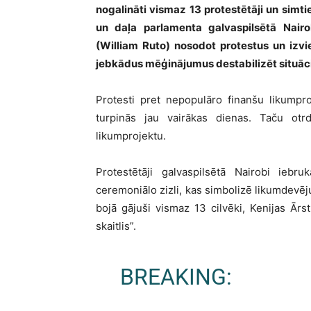
nogalināti vismaz 13 protestētāji un simti
un daļa parlamenta galvaspilsētā Nair
(William Ruto) nosodot protestus un izvi
jebkādus mēģinājumus destabilizēt situācij
Protesti pret nepopulāro finanšu likumpr
turpinās jau vairākas dienas. Taču otr
likumprojektu.
Protestētāji galvaspilsētā Nairobi ieb
ceremoniālo zizli, kas simbolizē likumdevēju
bojā gājuši vismaz 13 cilvēki, Kenijas Ārs
skaitlis”.
BREAKING: