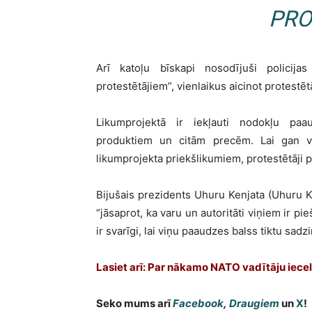
PRO
Arī katoļu bīskapi nosodījuši policija
protestētājiem”, vienlaikus aicinot protestēt
Likumprojektā ir iekļauti nodokļu paaug
produktiem un citām precēm. Lai gan va
likumprojekta priekšlikumiem, protestētāji pi
Bijušais prezidents Uhuru Kenjata (Uhuru Ke
“jāsaprot, ka varu un autoritāti viņiem ir pi
ir svarīgi, lai viņu paaudzes balss tiktu sadzi
Lasiet arī:
Par nākamo NATO vadītāju iecel
Seko mums arī
Facebook
,
Draugiem
un
X
!