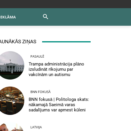
REKLĀMA
AUNĀKĀS ZIŅAS
PASAULĒ
Trampa administrācija plāno
izsludināt rīkojumu par
vakcīnām un autismu
BNN FOKUSĀ
BNN fokusā | Politologa skats:
nākamajā Saeimā varas
sadalījums var apmest kūleni
LATVIJA