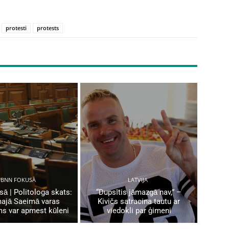
protesti
protests
BNN FOKUSĀ
LATVIJA
ā | Politologa skats:
“Dupsītis jāmazgā nav,” –
ajā Saeimā varas
Kivičs satracina tautu ar
ms var apmest kūleni
viedokli par ģimeni