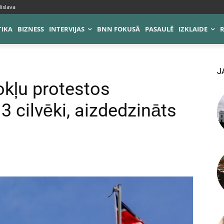
islava
TIKA
BIZNESS
INTERVIJAS
BNN FOKUSĀ
PASAULĒ
IZKLAIDE
J
okļu protestos
3 cilvēki, aizdedzināts