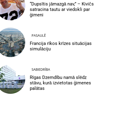
“Dupsītis jāmazgā nav,” – Kivičs
satracina tautu ar viedokli par
ģimeni
PASAULĒ
Francija rīkos krīzes situācijas
simulāciju
SABIEDRĪBA
Rīgas Dzemdību namā slēdz
stāvu, kurā izvietotas ģimenes
palātas