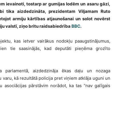
em ievainoti, tostarp ar gumijas lodēm un asaru gāzi,
obi tika aizdedzināta, prezidentam Viljamam Ruto
etojot armiju kārtības atjaunošanai un solot novērst
u valstī, ziņo britu raidsabiedrība
BBC
.
ojektu, kas ietver vairākus nodokļu paaugstinājumus,
dien tie saasinājās, kad deputāti pieņēma grozīto
ruka parlamentā, aizdedzināja ēkas daļu un nozaga
 varu, kā rezultātā policija pret viņiem atklāja uguni un
tu asociācijas pārstāvim norādot, ka tas “nav galīgais